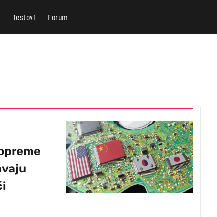
Testovi
Forum
 opreme
avaju
ći