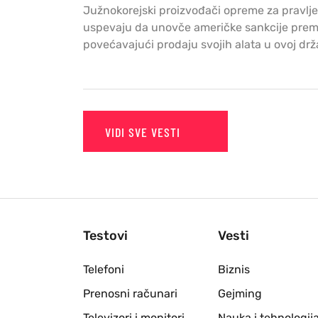
Južnokorejski proizvođači opreme za pravlj
uspevaju da unovče američke sankcije prema
povećavajući prodaju svojih alata u ovoj drž
VIDI SVE VESTI
Testovi
Vesti
Telefoni
Biznis
Prenosni računari
Gejming
Televizori i monitori
Nauka i tehnologij