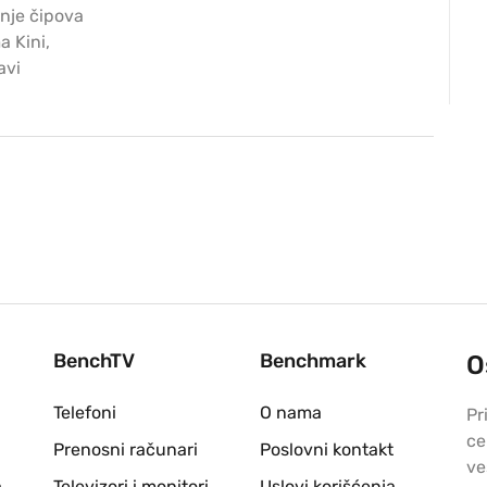
enje čipova
 Kini,
avi
BenchTV
Benchmark
O
Telefoni
O nama
Pr
ce
Prenosni računari
Poslovni kontakt
ve
a
Televizori i monitori
Uslovi korišćenja