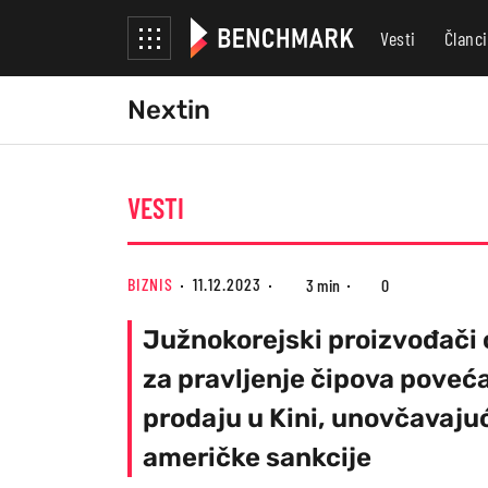
Vesti
Članci
Nextin
VESTI
BIZNIS
11.12.2023
3 min
0
Južnokorejski proizvođači
za pravljenje čipova poveć
prodaju u Kini, unovčavaju
američke sankcije