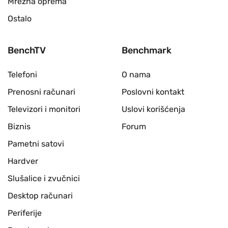
Mrežna oprema
Ostalo
BenchTV
Benchmark
Telefoni
O nama
Prenosni računari
Poslovni kontakt
Televizori i monitori
Uslovi korišćenja
Biznis
Forum
Pametni satovi
Hardver
Slušalice i zvučnici
Desktop računari
Periferije