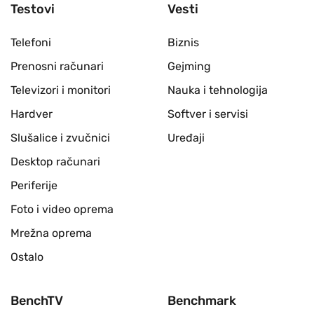
Testovi
Vesti
Telefoni
Biznis
Prenosni računari
Gejming
Televizori i monitori
Nauka i tehnologija
Hardver
Softver i servisi
Slušalice i zvučnici
Uređaji
Desktop računari
Periferije
Foto i video oprema
Mrežna oprema
Ostalo
BenchTV
Benchmark