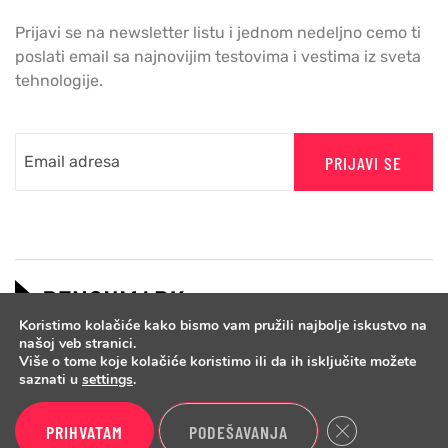
Prijavi se na newsletter listu i jednom nedeljno cemo ti
poslati email sa najnovijim testovima i vestima iz sveta
tehnologije.
PRIJAVI SE
Koristimo kolačiće kako bismo vam pružili najbolje iskustvo na
našoj veb stranici.
Više o tome koje kolačiće koristimo ili da ih isključite možete
saznati u
settings
.
Close GDPR Cook
PRIHVATAM
PODEŠAVANJA