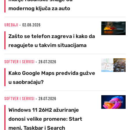
modernog ključa za auto
UREĐAJI
02.08.2026
Zašto se telefon zagreva i kako da
reagujete u takvim situacijama
SOFTVER I SERVISI
28.07.2026
Kako Google Maps predviđa gužve
u saobraćaju?
SOFTVER I SERVISI
28.07.2026
Windows 11 26H2 ažuriranje
donosi velike promene: Start
meni, Taskbar i Search