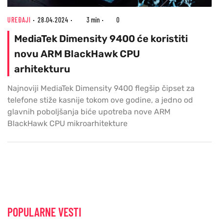
UREĐAJI
28.04.2024
3 min
0
MediaTek Dimensity 9400 će koristiti
novu ARM BlackHawk CPU
arhitekturu
Najnoviji MediaTek Dimensity 9400 flegšip čipset za
telefone stiže kasnije tokom ove godine, a jedno od
glavnih poboljšanja biće upotreba nove ARM
BlackHawk CPU mikroarhitekture
POPULARNE VESTI