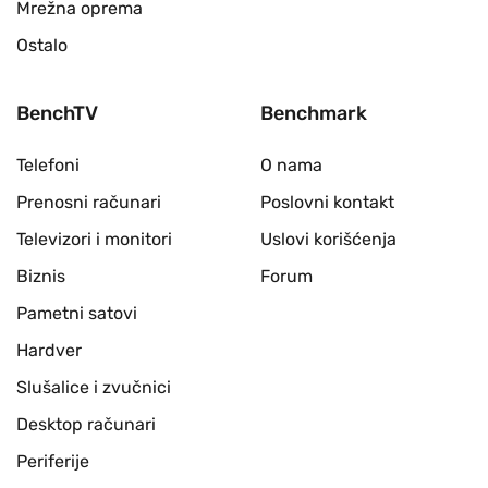
Mrežna oprema
Ostalo
BenchTV
Benchmark
Telefoni
O nama
Prenosni računari
Poslovni kontakt
Televizori i monitori
Uslovi korišćenja
Biznis
Forum
Pametni satovi
Hardver
Slušalice i zvučnici
Desktop računari
Periferije