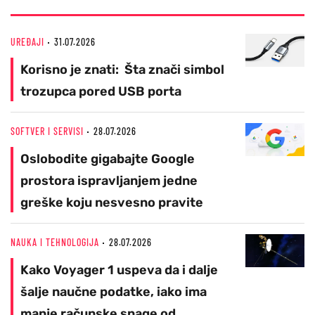
UREĐAJI
31.07.2026
Korisno je znati: Šta znači simbol
trozupca pored USB porta
SOFTVER I SERVISI
28.07.2026
Oslobodite gigabajte Google
prostora ispravljanjem jedne
greške koju nesvesno pravite
NAUKA I TEHNOLOGIJA
28.07.2026
Kako Voyager 1 uspeva da i dalje
šalje naučne podatke, iako ima
manje računske snage od