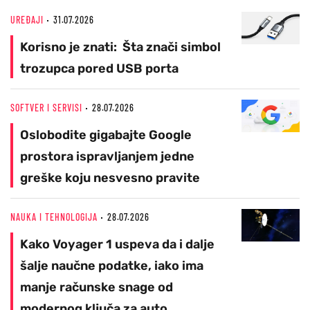
UREĐAJI
31.07.2026
Korisno je znati: Šta znači simbol
trozupca pored USB porta
SOFTVER I SERVISI
28.07.2026
Oslobodite gigabajte Google
prostora ispravljanjem jedne
greške koju nesvesno pravite
NAUKA I TEHNOLOGIJA
28.07.2026
Kako Voyager 1 uspeva da i dalje
šalje naučne podatke, iako ima
manje računske snage od
modernog ključa za auto