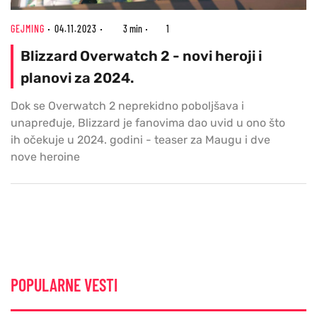
GEJMING
04.11.2023
3 min
1
Blizzard Overwatch 2 - novi heroji i
planovi za 2024.
Dok se Overwatch 2 neprekidno poboljšava i
unapređuje, Blizzard je fanovima dao uvid u ono što
ih očekuje u 2024. godini - teaser za Maugu i dve
nove heroine
POPULARNE VESTI