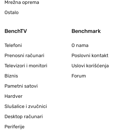
Mrežna oprema
Ostalo
BenchTV
Benchmark
Telefoni
O nama
Prenosni računari
Poslovni kontakt
Televizori i monitori
Uslovi korišćenja
Biznis
Forum
Pametni satovi
Hardver
Slušalice i zvučnici
Desktop računari
Periferije