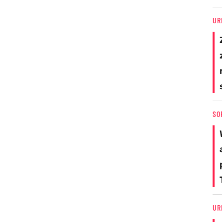
UR
SO
UR