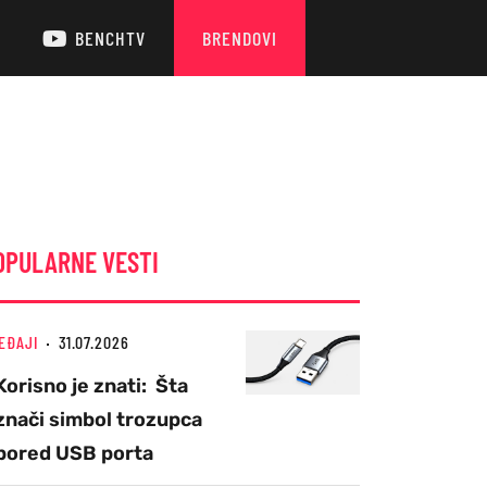
BENCHTV
BRENDOVI
OPULARNE VESTI
EĐAJI
31.07.2026
Korisno je znati: Šta
znači simbol trozupca
pored USB porta