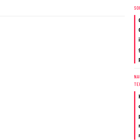
SO
NA
TE