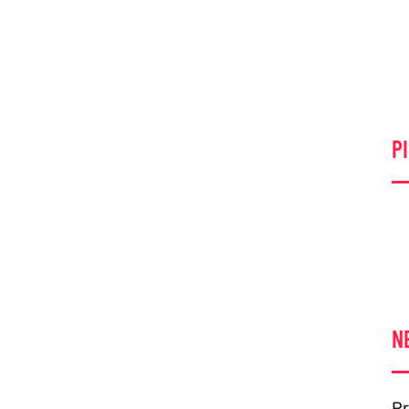
PI
N
Pr