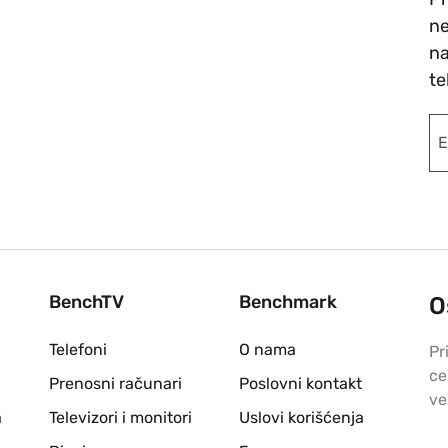
ne
na
te
BenchTV
Benchmark
O
Telefoni
O nama
Pr
ce
Prenosni računari
Poslovni kontakt
ve
a
Televizori i monitori
Uslovi korišćenja