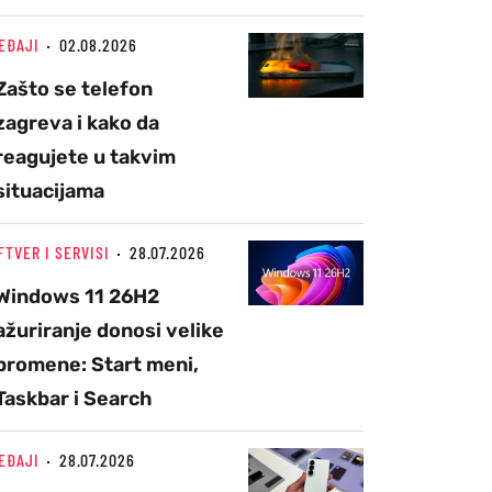
EĐAJI
02.08.2026
Zašto se telefon
zagreva i kako da
reagujete u takvim
situacijama
FTVER I SERVISI
28.07.2026
Windows 11 26H2
ažuriranje donosi velike
promene: Start meni,
Taskbar i Search
EĐAJI
28.07.2026