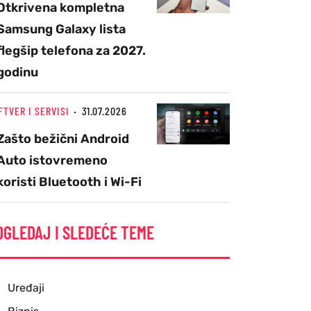
Otkrivena kompletna
Samsung Galaxy lista
flegšip telefona za 2027.
godinu
FTVER I SERVISI
31.07.2026
Zašto bežični Android
Auto istovremeno
koristi Bluetooth i Wi-Fi
OGLEDAJ I SLEDEĆE TEME
Uređaji