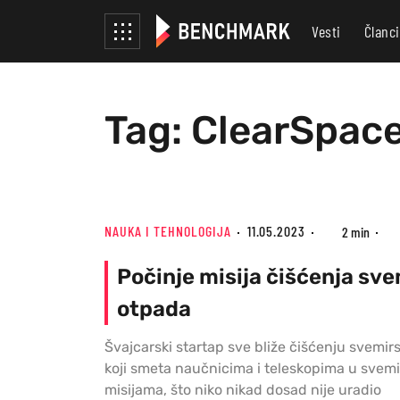
Vesti
Članci
Tag: ClearSpace
NAUKA I TEHNOLOGIJA
11.05.2023
2 min
Počinje misija čišćenja sv
otpada
Švajcarski startap sve bliže čišćenju svemi
koji smeta naučnicima i teleskopima u svem
misijama, što niko nikad dosad nije uradio