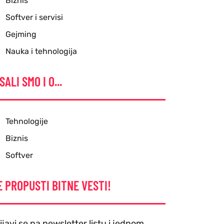
Biznis
Softver i servisi
Gejming
Nauka i tehnologija
SALI SMO I O...
Tehnologije
Biznis
Softver
E PROPUSTI BITNE VESTI!
ijavi se na newsletter listu i jednom