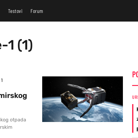
Testovi
Forum
-1 (1)
P
1
emirskog
UR
rskog otpada
irskim