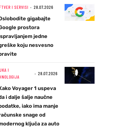
FTVER I SERVISI
28.07.2026
Oslobodite gigabajte
Google prostora
ispravljanjem jedne
greške koju nesvesno
pravite
UKA I
28.07.2026
HNOLOGIJA
Kako Voyager 1 uspeva
da i dalje šalje naučne
podatke, iako ima manje
računske snage od
modernog ključa za auto