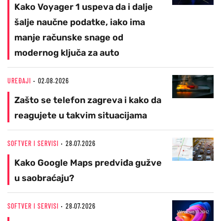
Kako Voyager 1 uspeva da i dalje
šalje naučne podatke, iako ima
manje računske snage od
modernog ključa za auto
UREĐAJI
02.08.2026
Zašto se telefon zagreva i kako da
reagujete u takvim situacijama
SOFTVER I SERVISI
28.07.2026
Kako Google Maps predviđa gužve
u saobraćaju?
SOFTVER I SERVISI
28.07.2026