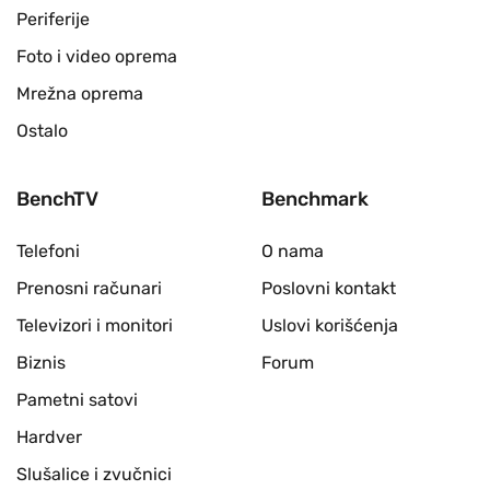
Periferije
Foto i video oprema
Mrežna oprema
Ostalo
BenchTV
Benchmark
Telefoni
O nama
Prenosni računari
Poslovni kontakt
Televizori i monitori
Uslovi korišćenja
Biznis
Forum
Pametni satovi
Hardver
Slušalice i zvučnici