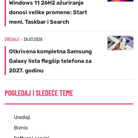
Windows 11 26H2 ažuriranje
donosi velike promene: Start
meni, Taskbar i Search
UREĐAJI
28.07.2026
Otkrivena kompletna Samsung
Galaxy lista flegšip telefona za
2027. godinu
POGLEDAJ I SLEDEĆE TEME
Uređaji
Biznis