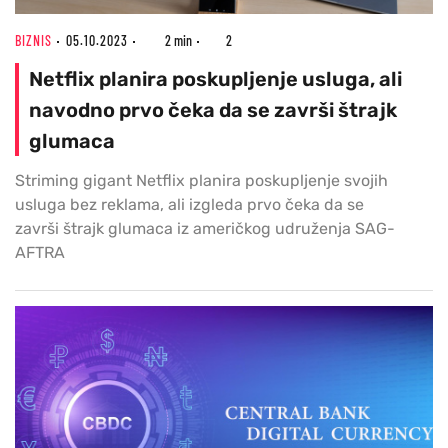
BIZNIS
05.10.2023
2 min
2
Netflix planira poskupljenje usluga, ali
navodno prvo čeka da se završi štrajk
glumaca
Striming gigant Netflix planira poskupljenje svojih
usluga bez reklama, ali izgleda prvo čeka da se
završi štrajk glumaca iz američkog udruženja SAG-
AFTRA