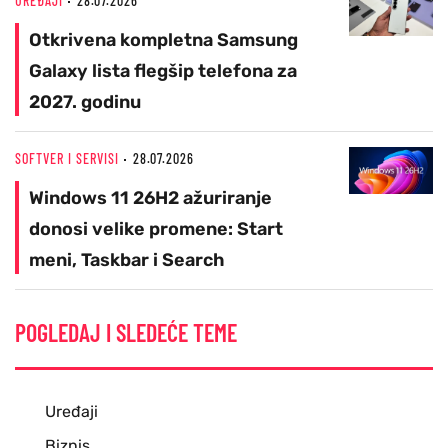
UREĐAJI
28.07.2026
Otkrivena kompletna Samsung
Galaxy lista flegšip telefona za
2027. godinu
SOFTVER I SERVISI
28.07.2026
Windows 11 26H2 ažuriranje
donosi velike promene: Start
meni, Taskbar i Search
POGLEDAJ I SLEDEĆE TEME
Uređaji
Biznis