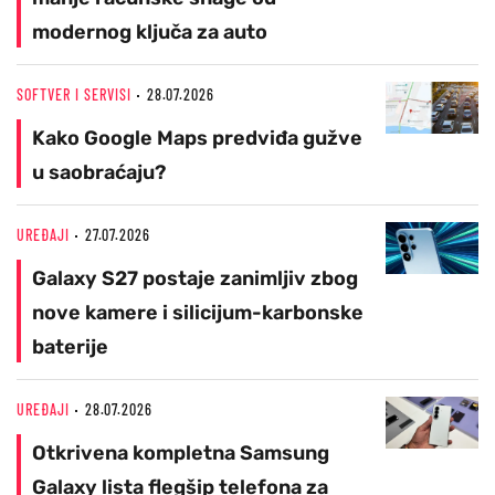
modernog ključa za auto
SOFTVER I SERVISI
28.07.2026
Kako Google Maps predviđa gužve
u saobraćaju?
UREĐAJI
27.07.2026
Galaxy S27 postaje zanimljiv zbog
nove kamere i silicijum-karbonske
baterije
UREĐAJI
28.07.2026
Otkrivena kompletna Samsung
Galaxy lista flegšip telefona za