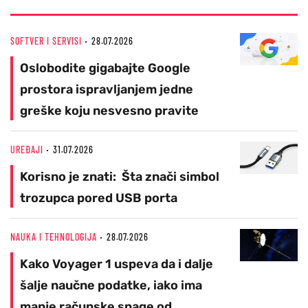
SOFTVER I SERVISI
28.07.2026
Oslobodite gigabajte Google
prostora ispravljanjem jedne
greške koju nesvesno pravite
UREĐAJI
31.07.2026
Korisno je znati: Šta znači simbol
trozupca pored USB porta
NAUKA I TEHNOLOGIJA
28.07.2026
Kako Voyager 1 uspeva da i dalje
šalje naučne podatke, iako ima
manje računske snage od