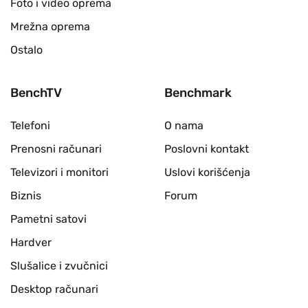
Foto i video oprema
Mrežna oprema
Ostalo
BenchTV
Benchmark
Telefoni
O nama
Prenosni računari
Poslovni kontakt
Televizori i monitori
Uslovi korišćenja
Biznis
Forum
Pametni satovi
Hardver
Slušalice i zvučnici
Desktop računari