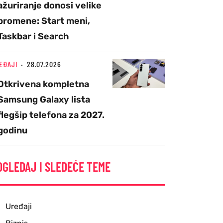
ažuriranje donosi velike
promene: Start meni,
Taskbar i Search
EĐAJI
28.07.2026
Otkrivena kompletna
Samsung Galaxy lista
flegšip telefona za 2027.
godinu
OGLEDAJ I SLEDEĆE TEME
Uređaji