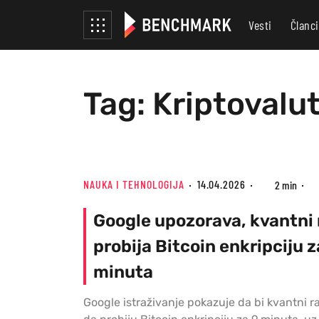
Vesti
Članci
Tag: Kriptovalut
NAUKA I TEHNOLOGIJA
14.04.2026
2 min
Google upozorava, kvantni
probija Bitcoin enkripciju z
minuta
Google istraživanje pokazuje da bi kvantni r