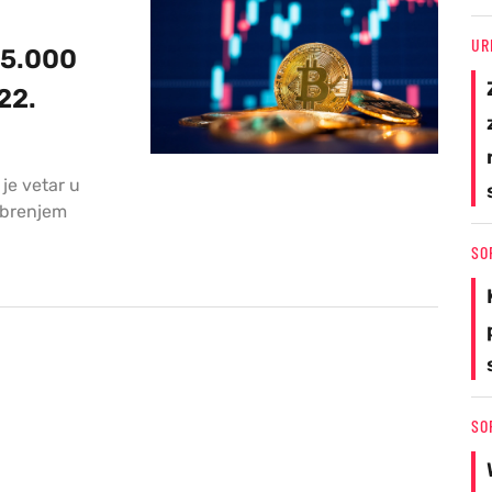
UR
45.000
22.
 je vetar u
obrenjem
SO
SO