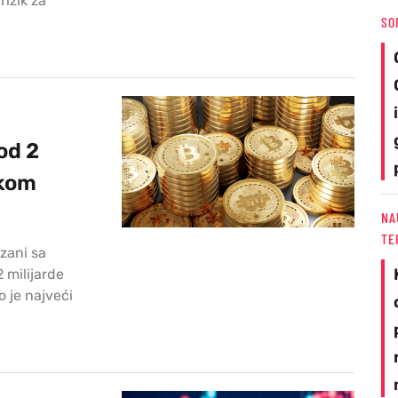
rizik za
SO
od 2
okom
NA
TE
ezani sa
 milijarde
 je najveći