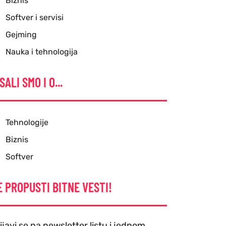
Biznis
Softver i servisi
Gejming
Nauka i tehnologija
SALI SMO I O...
Tehnologije
Biznis
Softver
E PROPUSTI BITNE VESTI!
ijavi se na newsletter listu i jednom