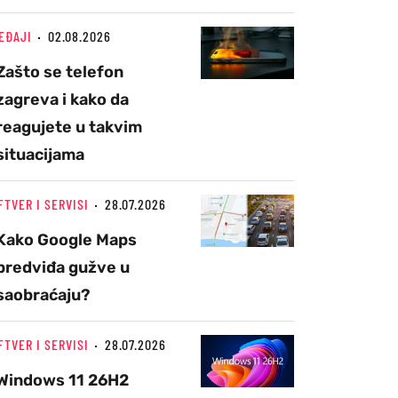
EĐAJI
02.08.2026
Zašto se telefon
zagreva i kako da
reagujete u takvim
situacijama
FTVER I SERVISI
28.07.2026
Kako Google Maps
predviđa gužve u
saobraćaju?
FTVER I SERVISI
28.07.2026
Windows 11 26H2