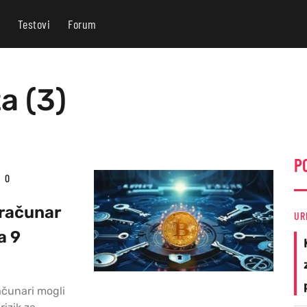
Testovi
Forum
a (3)
P
0
 računar
UR
a 9
ačunari mogli