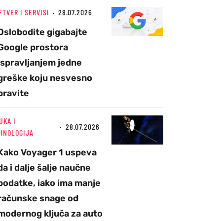
FTVER I SERVISI
28.07.2026
Oslobodite gigabajte
Google prostora
ispravljanjem jedne
greške koju nesvesno
pravite
UKA I
28.07.2026
HNOLOGIJA
Kako Voyager 1 uspeva
da i dalje šalje naučne
podatke, iako ima manje
računske snage od
modernog ključa za auto