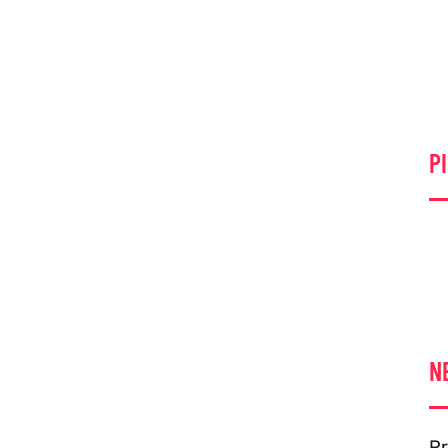
PI
N
Pr