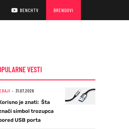
BENCHTV
BRENDOVI
OPULARNE VESTI
EĐAJI
31.07.2026
Korisno je znati: Šta
znači simbol trozupca
pored USB porta