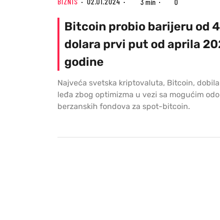
BIZNIS
02.01.2024
3 min
0
Bitcoin probio barijeru od 
dolara prvi put od aprila 20
godine
Najveća svetska kriptovaluta, Bitcoin, dobila
leđa zbog optimizma u vezi sa mogućim od
berzanskih fondova za spot-bitcoin.