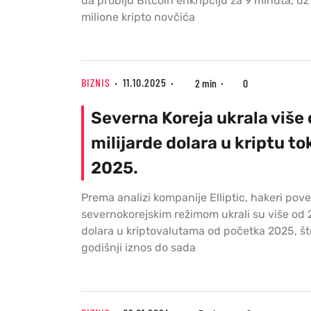
da probiju Bitcoin enkripciju za 9 minuta, uz 
milione kripto novčića
BIZNIS
11.10.2025
2 min
0
Severna Koreja ukrala više 
milijarde dolara u kriptu t
2025.
Prema analizi kompanije Elliptic, hakeri pov
severnokorejskim režimom ukrali su više od 2
dolara u kriptovalutama od početka 2025, što
godišnji iznos do sada