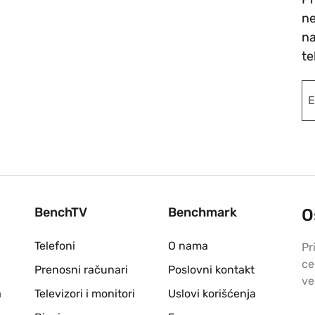
ne
na
te
BenchTV
Benchmark
O
Telefoni
O nama
Pr
ce
Prenosni računari
Poslovni kontakt
ve
a
Televizori i monitori
Uslovi korišćenja