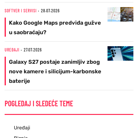
SOFTVER I SERVISI
28.07.2026
Kako Google Maps predviđa gužve
u saobraćaju?
UREĐAJI
27.07.2026
Galaxy S27 postaje zanimljiv zbog
nove kamere i silicijum-karbonske
baterije
POGLEDAJ I SLEDEĆE TEME
Uređaji