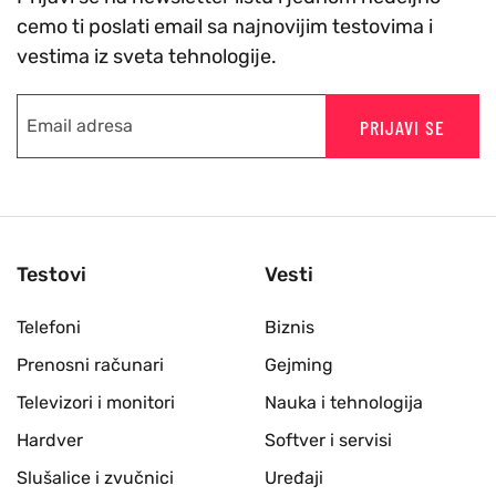
cemo ti poslati email sa najnovijim testovima i
vestima iz sveta tehnologije.
PRIJAVI SE
Testovi
Vesti
Telefoni
Biznis
Prenosni računari
Gejming
Televizori i monitori
Nauka i tehnologija
Hardver
Softver i servisi
Slušalice i zvučnici
Uređaji