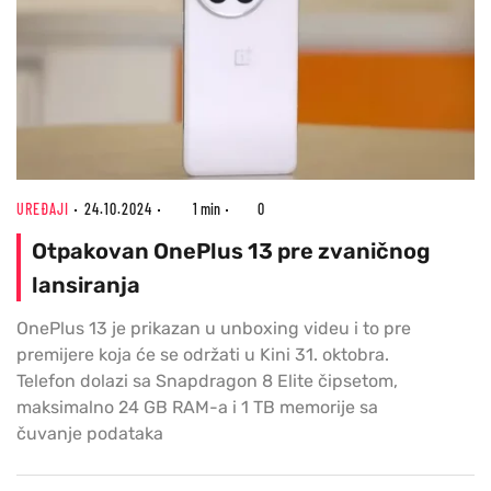
UREĐAJI
24.10.2024
1 min
0
Otpakovan OnePlus 13 pre zvaničnog
lansiranja
OnePlus 13 je prikazan u unboxing videu i to pre
premijere koja će se održati u Kini 31. oktobra.
Telefon dolazi sa Snapdragon 8 Elite čipsetom,
maksimalno 24 GB RAM-a i 1 TB memorije sa
čuvanje podataka