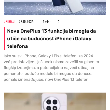
UREĐAJI
27.10.2024
2 min
0
Nova OnePlus 13 funkcija bi mogla da
utiče na budućnost iPhone i Galaxy
telefona
Iako su svi iPhone, Galaxy i Pixel telefoni za 2024.
već predstavljeni, još uvek nismo završili sa glavnim
flegšip izdanjima, a potencijalno najveći uticaj na
pomenute, buduće modele bi mogao da donese,
pomalo iznenađujuće, novi OnePlus 13 telefon