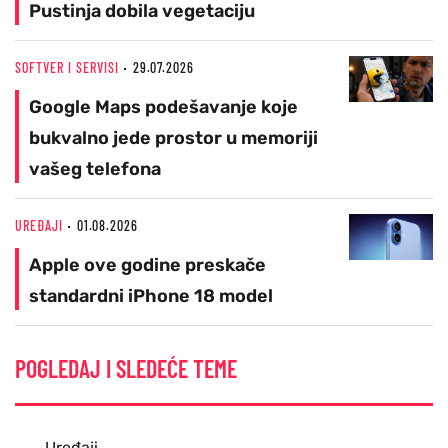
Pustinja dobila vegetaciju
SOFTVER I SERVISI
29.07.2026
Google Maps podešavanje koje
bukvalno jede prostor u memoriji
vašeg telefona
UREĐAJI
01.08.2026
Apple ove godine preskače
standardni iPhone 18 model
POGLEDAJ I SLEDEĆE TEME
Uređaji