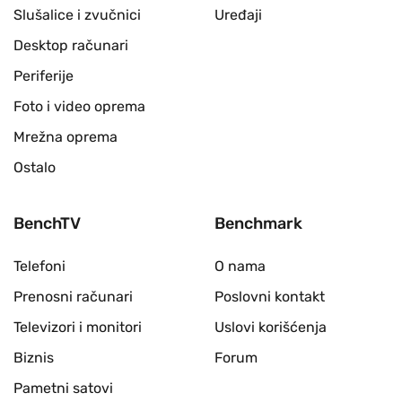
Slušalice i zvučnici
Uređaji
Desktop računari
Periferije
Foto i video oprema
Mrežna oprema
Ostalo
BenchTV
Benchmark
Telefoni
O nama
Prenosni računari
Poslovni kontakt
Televizori i monitori
Uslovi korišćenja
Biznis
Forum
Pametni satovi