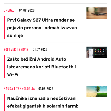
UREĐAJI
04.08.2026
Prvi Galaxy S27 Ultra render se
pojavio prerano i odmah izazvao
sumnje
SOFTVER I SERVISI
31.07.2026
Zašto bežični Android Auto
istovremeno koristi Bluetooth i
Wi-Fi
NAUKA I TEHNOLOGIJA
01.08.2026
Naučnike iznenadio neočekivani
efekat gigantskih solarnih farmi: