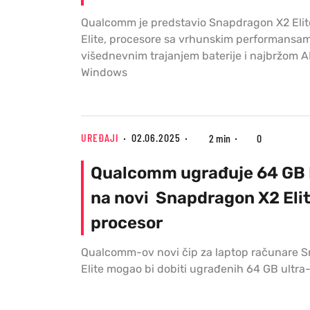
Qualcomm je predstavio Snapdragon X2 Elit
Elite, procesore sa vrhunskim performansa
višednevnim trajanjem baterije i najbržom 
Windows
UREĐAJI
02.06.2025
2 min
0
Qualcomm ugrađuje 64 GB
na novi Snapdragon X2 Eli
procesor
Qualcomm-ov novi čip za laptop računare 
Elite mogao bi dobiti ugrađenih 64 GB ultr