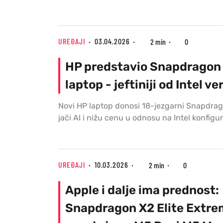
UREĐAJI
03.04.2026
2 min
0
HP predstavio Snapdragon 
laptop - jeftiniji od Intel ve
Novi HP laptop donosi 18-jezgarni Snapdrago
jači AI i nižu cenu u odnosu na Intel konfigur
UREĐAJI
10.03.2026
2 min
0
Apple i dalje ima prednost:
Snapdragon X2 Elite Extr