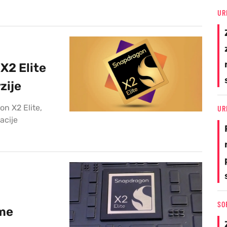
UR
X2 Elite
rzije
n X2 Elite,
UR
acije
SO
eme