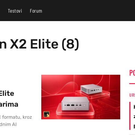
Testovi
Forum
 X2 Elite (8)
P
lite
UR
arima
C formatu, kroz
dnim AI