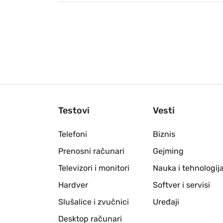
Testovi
Vesti
Telefoni
Biznis
Prenosni računari
Gejming
Televizori i monitori
Nauka i tehnologij
Hardver
Softver i servisi
Slušalice i zvučnici
Uređaji
Desktop računari