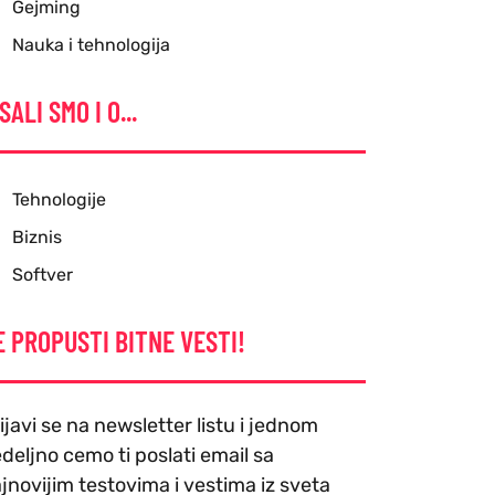
Gejming
Nauka i tehnologija
SALI SMO I O...
Tehnologije
Biznis
Softver
E PROPUSTI BITNE VESTI!
ijavi se na newsletter listu i jednom
deljno cemo ti poslati email sa
jnovijim testovima i vestima iz sveta