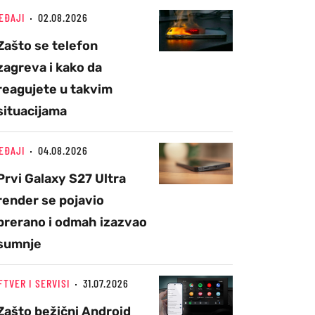
EĐAJI
02.08.2026
Zašto se telefon
zagreva i kako da
reagujete u takvim
situacijama
EĐAJI
04.08.2026
Prvi Galaxy S27 Ultra
render se pojavio
prerano i odmah izazvao
sumnje
FTVER I SERVISI
31.07.2026
Zašto bežični Android