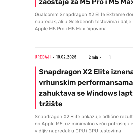
zaostaje za M5 Pro i M5 Ma
Qualcomm Snapdragon X2 Elite Extreme dono
napredak, ali u Geekbench testovima i dalje 
Apple M5 Pro i M5 Max čipovima
UREĐAJI
10.02.2026
2 min
1
Snapdragon X2 Elite iznen
vrhunskim performansama
zahuktava se Windows lap
tržište
Snapdragon X2 Elite pokazuje odlične rezul
na Apple M5, uz minimalno veću potrošnju en
vidljiv napredak u CPU i GPU testovima