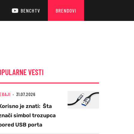
BENCHTV
BRENDOVI
OPULARNE VESTI
EĐAJI
31.07.2026
Korisno je znati: Šta
znači simbol trozupca
pored USB porta