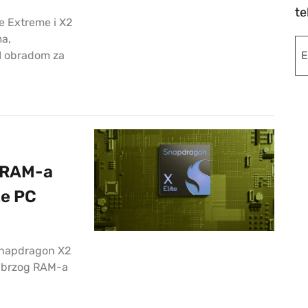
te
e Extreme i X2
ma,
AI obradom za
 RAM-a
te PC
Snapdragon X2
a-brzog RAM-a