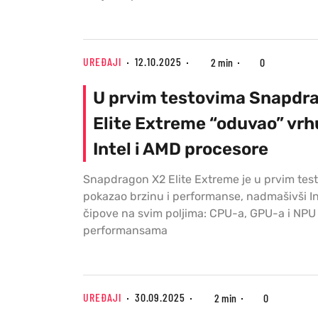
UREĐAJI
12.10.2025
2 min
0
U prvim testovima Snapdr
Elite Extreme “oduvao” vr
Intel i AMD procesore
Snapdragon X2 Elite Extreme je u prvim tes
pokazao brzinu i performanse, nadmašivši In
čipove na svim poljima: CPU-a, GPU-a i NPU
performansama
UREĐAJI
30.09.2025
2 min
0