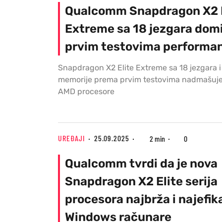
Qualcomm Snapdragon X2 E
Extreme sa 18 jezgara domi
prvim testovima performan
Snapdragon X2 Elite Extreme sa 18 jezgara 
memorije prema prvim testovima nadmašuje A
AMD procesore
UREĐAJI
25.09.2025
2 min
0
Qualcomm tvrdi da je nova
Snapdragon X2 Elite serija
procesora najbrža i najefik
Windows računare