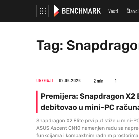
Vesti
Članci
Tag: Snapdragon
UREĐAJI
02.06.2026
2 min
1
Premijera: Snapdragon X2 E
debitovao u mini-PC račun
Snapdragon X2 Elite prvi put stiže u mini-P
ASUS Ascent QN10 namenjen radu sa napre
funkcijama i kompaktnim radnim prostorima