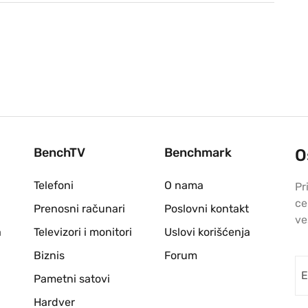
BenchTV
Benchmark
O
Telefoni
O nama
Pr
ce
Prenosni računari
Poslovni kontakt
ve
a
Televizori i monitori
Uslovi korišćenja
Biznis
Forum
Pametni satovi
Hardver