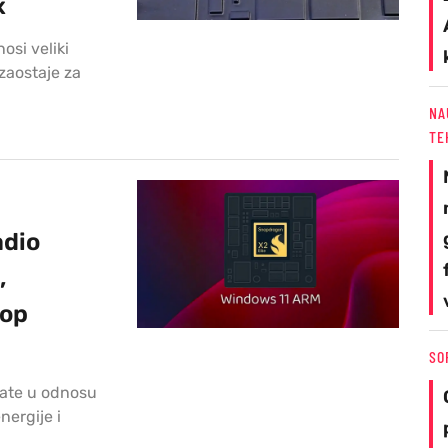
x
si veliki
zaostaje za
NA
TE
adio
,
top
SO
tate u odnosu
ergije i