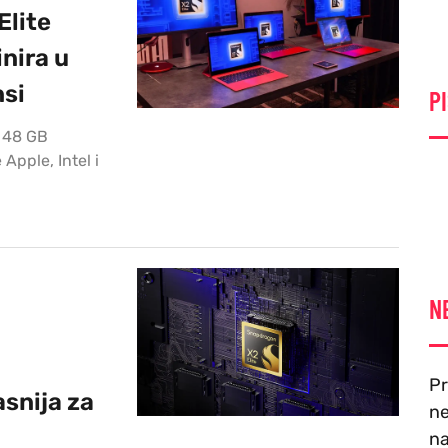
lite
nira u
si
PI
i 48 GB
pple, Intel i
N
Pr
asnija za
ne
na