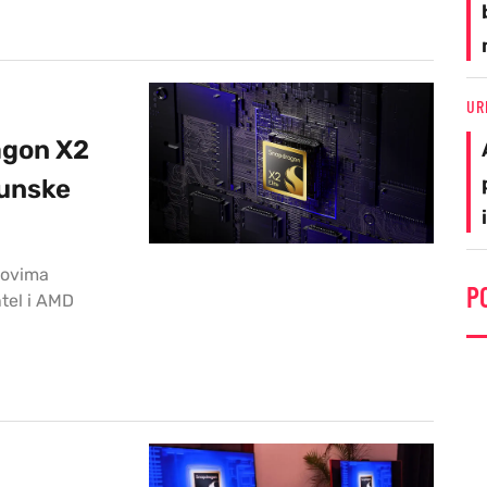
UR
agon X2
hunske
tovima
P
tel i AMD