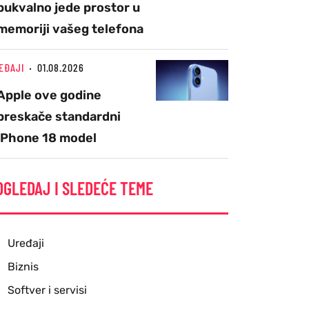
bukvalno jede prostor u
memoriji vašeg telefona
EĐAJI
01.08.2026
Apple ove godine
preskače standardni
iPhone 18 model
OGLEDAJ I SLEDEĆE TEME
Uređaji
Biznis
Softver i servisi