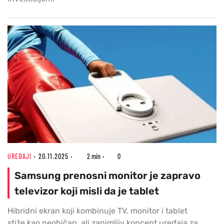
UREĐAJI
20.11.2025
2 min
0
Samsung prenosni monitor je zapravo
televizor koji misli da je tablet
Hibridni ekran koji kombinuje TV, monitor i tablet
stiže kao neobičan, ali zanimljiv koncept uređaja za