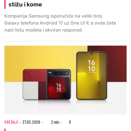
stižu i kome
Kompanija Samsung isporučiće na veliki broj
Galaxy telefona Android 17 uz One UI 9, a ovde ćete
naći listu modela i okviran raspored
UREĐAJI
27.03.2026
2 min
0