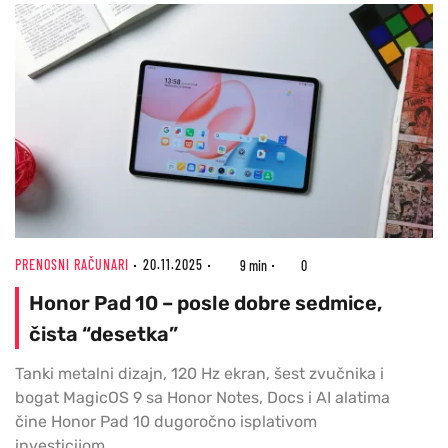
PRENOSNI RAČUNARI
20.11.2025
9 min
0
Honor Pad 10 – posle dobre sedmice,
čista “desetka”
Tanki metalni dizajn, 120 Hz ekran, šest zvučnika i
bogat MagicOS 9 sa Honor Notes, Docs i AI alatima
čine Honor Pad 10 dugoročno isplativom
investicijom.