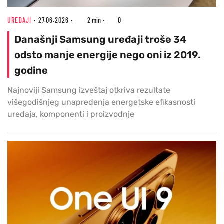
UREĐAJI
27.06.2026
2 min
0
Današnji Samsung uređaji troše 34
odsto manje energije nego oni iz 2019.
godine
Najnoviji Samsung izveštaj otkriva rezultate
višegodišnjeg unapređenja energetske efikasnosti
uređaja, komponenti i proizvodnje