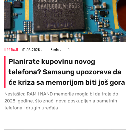
UREĐAJI
01.08.2026
3 min
1
Planirate kupovinu novog
telefona? Samsung upozorava da
će kriza sa memorijom biti još gora
Nestašica RAM i NAND memorije mogla bi da traje do
2028. godine, što znači nova poskupljenja pametnih
telefona i drugih uređaja