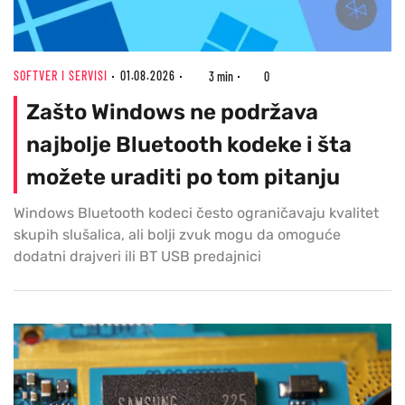
SOFTVER I SERVISI
01.08.2026
3 min
0
Zašto Windows ne podržava
najbolje Bluetooth kodeke i šta
možete uraditi po tom pitanju
Windows Bluetooth kodeci često ograničavaju kvalitet
skupih slušalica, ali bolji zvuk mogu da omoguće
dodatni drajveri ili BT USB predajnici