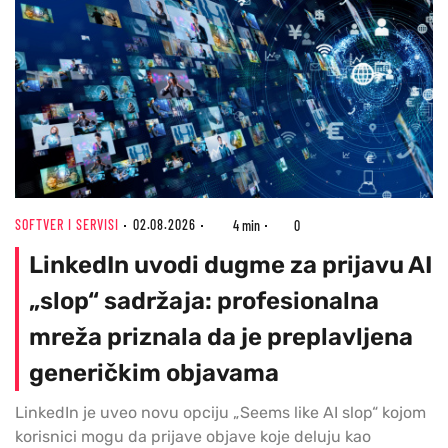
SOFTVER I SERVISI
02.08.2026
4 min
0
LinkedIn uvodi dugme za prijavu AI
„slop“ sadržaja: profesionalna
mreža priznala da je preplavljena
generičkim objavama
LinkedIn je uveo novu opciju „Seems like AI slop“ kojom
korisnici mogu da prijave objave koje deluju kao