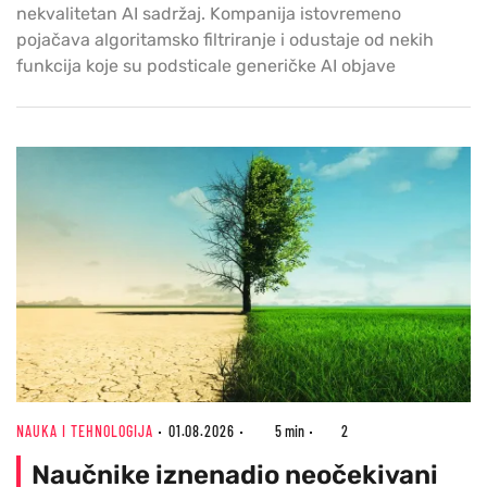
nekvalitetan AI sadržaj. Kompanija istovremeno
pojačava algoritamsko filtriranje i odustaje od nekih
funkcija koje su podsticale generičke AI objave
NAUKA I TEHNOLOGIJA
01.08.2026
5 min
2
Naučnike iznenadio neočekivani