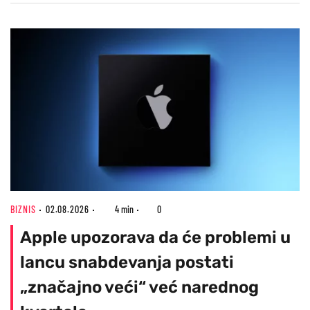
BIZNIS
02.08.2026
4 min
0
Apple upozorava da će problemi u
lancu snabdevanja postati
„značajno veći“ već narednog