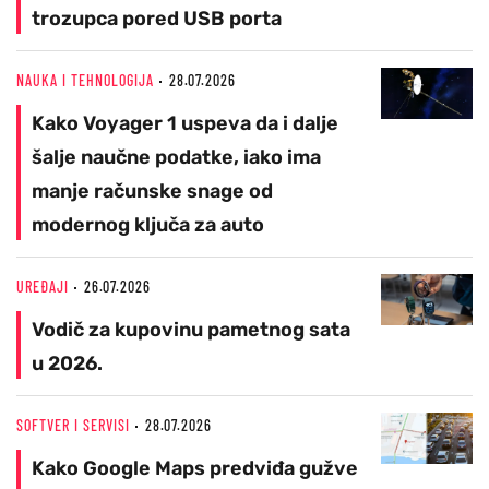
trozupca pored USB porta
NAUKA I TEHNOLOGIJA
28.07.2026
Kako Voyager 1 uspeva da i dalje
šalje naučne podatke, iako ima
manje računske snage od
modernog ključa za auto
UREĐAJI
26.07.2026
Vodič za kupovinu pametnog sata
u 2026.
SOFTVER I SERVISI
28.07.2026
Kako Google Maps predviđa gužve