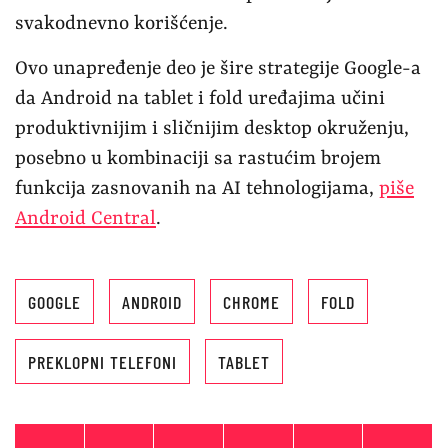
svakodnevno korišćenje.
Ovo unapređenje deo je šire strategije Google-a
da Android na tablet i fold uređajima učini
produktivnijim i sličnijim desktop okruženju,
posebno u kombinaciji sa rastućim brojem
funkcija zasnovanih na AI tehnologijama,
piše
Android Central
.
GOOGLE
ANDROID
CHROME
FOLD
PREKLOPNI TELEFONI
TABLET