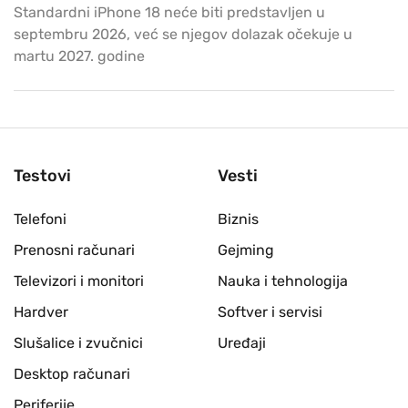
Standardni iPhone 18 neće biti predstavljen u
septembru 2026, već se njegov dolazak očekuje u
martu 2027. godine
Testovi
Vesti
Telefoni
Biznis
Prenosni računari
Gejming
Televizori i monitori
Nauka i tehnologija
Hardver
Softver i servisi
Slušalice i zvučnici
Uređaji
Desktop računari
Periferije