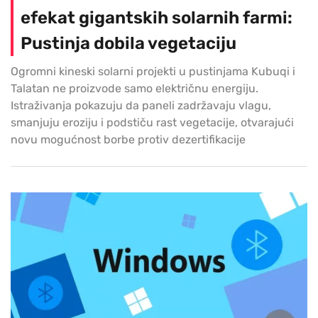
efekat gigantskih solarnih farmi:
Pustinja dobila vegetaciju
Ogromni kineski solarni projekti u pustinjama Kubuqi i
Talatan ne proizvode samo električnu energiju.
Istraživanja pokazuju da paneli zadržavaju vlagu,
smanjuju eroziju i podstiču rast vegetacije, otvarajući
novu mogućnost borbe protiv dezertifikacije