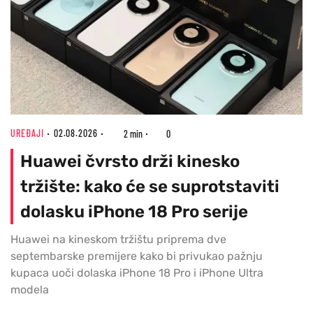
UREĐAJI
02.08.2026
2 min
0
Huawei čvrsto drži kinesko
tržište: kako će se suprotstaviti
dolasku iPhone 18 Pro serije
Huawei na kineskom tržištu priprema dve
septembarske premijere kako bi privukao pažnju
kupaca uoči dolaska iPhone 18 Pro i iPhone Ultra
modela