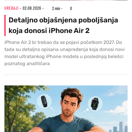
UREĐAJI
02.08.2026
2 min
0
Detaljno objašnjena poboljšanja
koja donosi iPhone Air 2
iPhone Air 2 bi trebao da se pojavi početkom 2027. Do
tada su detaljno opisana unapređenja koja donosi novi
model ultratankog iPhone modela u poslednjoj belešci
poznatog analitičara