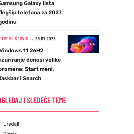
Samsung Galaxy lista
flegšip telefona za 2027.
godinu
FTVER I SERVISI
28.07.2026
Windows 11 26H2
ažuriranje donosi velike
promene: Start meni,
Taskbar i Search
OGLEDAJ I SLEDEĆE TEME
Uređaji