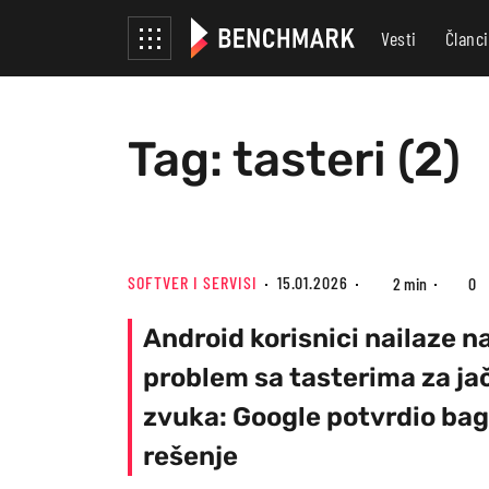
Vesti
Članci
Tag: tasteri (2)
SOFTVER I SERVISI
15.01.2026
2 min
0
Android korisnici nailaze n
problem sa tasterima za ja
zvuka: Google potvrdio bag 
rešenje