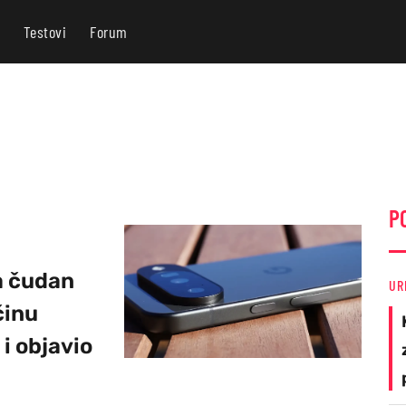
Testovi
Forum
P
a čudan
UR
činu
i objavio