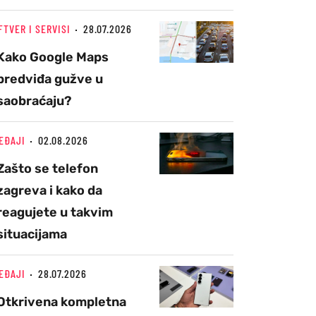
FTVER I SERVISI
28.07.2026
Kako Google Maps
predviđa gužve u
saobraćaju?
EĐAJI
02.08.2026
Zašto se telefon
zagreva i kako da
reagujete u takvim
situacijama
EĐAJI
28.07.2026
Otkrivena kompletna