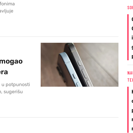
efonima
SO
vljuje
z mogao
era
NA
TE
i u potpunosti
m, sugerišu