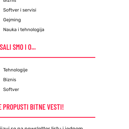
Biznis
Softver i servisi
Gejming
Nauka i tehnologija
SALI SMO I O...
Tehnologije
Biznis
Softver
E PROPUSTI BITNE VESTI!
ijavi se na newsletter listu i jednom