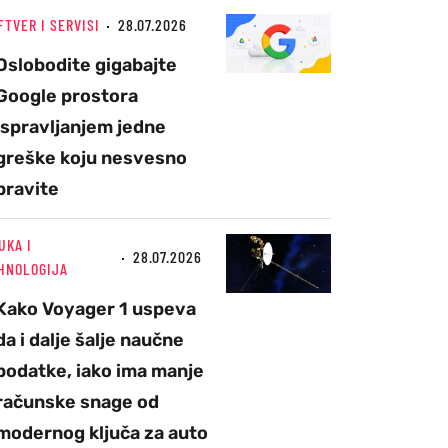
FTVER I SERVISI
28.07.2026
Oslobodite gigabajte
Google prostora
ispravljanjem jedne
greške koju nesvesno
pravite
UKA I
28.07.2026
HNOLOGIJA
Kako Voyager 1 uspeva
da i dalje šalje naučne
podatke, iako ima manje
računske snage od
modernog ključa za auto