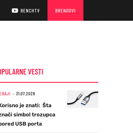
BENCHTV
BRENDOVI
OPULARNE VESTI
EĐAJI
31.07.2026
Korisno je znati: Šta
znači simbol trozupca
pored USB porta