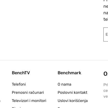
ne
na
te
BenchTV
Benchmark
O
Telefoni
O nama
Pr
ce
Prenosni računari
Poslovni kontakt
ve
a
Televizori i monitori
Uslovi korišćenja