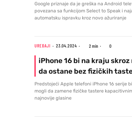
Google priznaje da je greška na Android tel
povezana sa funkcijom Select to Speak i naja
automatsku ispravku kroz novo ažuriranje
UREĐAJI
23.04.2024
2 min
0
iPhone 16 bi na kraju skro
da ostane bez fizičkih tast
Predstojeći Apple telefoni iPhone 16 serije b
mogli da zamene fizičke tastere kapacitivni
najnovije glasine