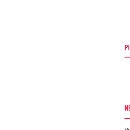
PI
N
Pr