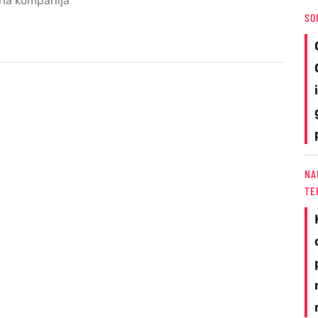
ična kompanija
SO
NA
TE