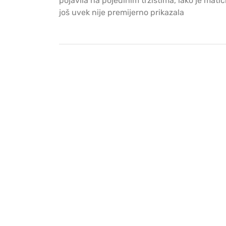
pojavila na pojedinim tržištima, iako je mat
još uvek nije premijerno prikazala