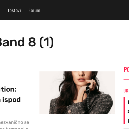
Testovi
Forum
Band 8 (1)
P
tion:
UR
 ispod
nezvanično se