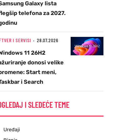
Samsung Galaxy lista
flegšip telefona za 2027.
godinu
FTVER I SERVISI
28.07.2026
Windows 11 26H2
ažuriranje donosi velike
promene: Start meni,
Taskbar i Search
OGLEDAJ I SLEDEĆE TEME
Uređaji