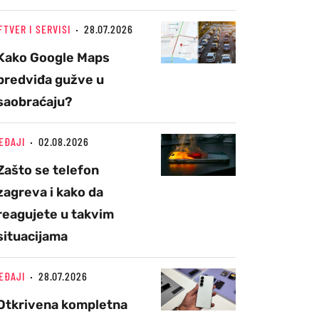
FTVER I SERVISI
28.07.2026
Kako Google Maps
predviđa gužve u
saobraćaju?
EĐAJI
02.08.2026
Zašto se telefon
zagreva i kako da
reagujete u takvim
situacijama
EĐAJI
28.07.2026
Otkrivena kompletna