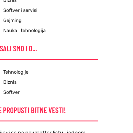
Biznis
Softver i servisi
Gejming
Nauka i tehnologija
SALI SMO I O...
Tehnologije
Biznis
Softver
E PROPUSTI BITNE VESTI!
ijavi se na newsletter listu i jednom