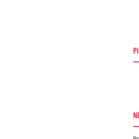
PI
N
Pr