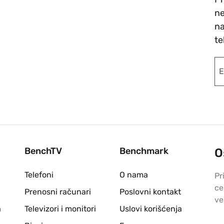
ne
na
te
BenchTV
Benchmark
O
Telefoni
O nama
Pr
ce
Prenosni računari
Poslovni kontakt
ve
a
Televizori i monitori
Uslovi korišćenja