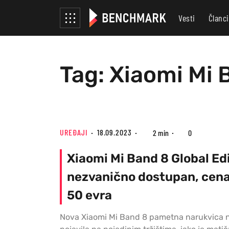
Vesti
Članci
Tag: Xiaomi Mi 
UREĐAJI
18.09.2023
2 min
0
Xiaomi Mi Band 8 Global Edi
nezvanično dostupan, cena
50 evra
Nova Xiaomi Mi Band 8 pametna narukvica 