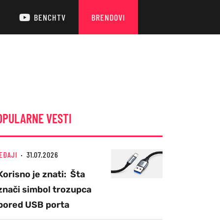
BENCHTV
BRENDOVI
OPULARNE VESTI
EĐAJI
31.07.2026
Korisno je znati: Šta
znači simbol trozupca
pored USB porta