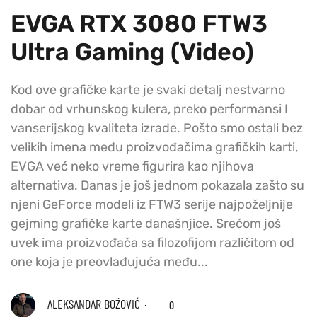
EVGA RTX 3080 FTW3
Ultra Gaming (Video)
Kod ove grafičke karte je svaki detalj nestvarno
dobar od vrhunskog kulera, preko performansi I
vanserijskog kvaliteta izrade. Pošto smo ostali bez
velikih imena među proizvođačima grafičkih karti,
EVGA već neko vreme figurira kao njihova
alternativa. Danas je još jednom pokazala zašto su
njeni GeForce modeli iz FTW3 serije najpoželjnije
gejming grafičke karte današnjice. Srećom još
uvek ima proizvođača sa filozofijom različitom od
one koja je preovlađujuća među...
ALEKSANDAR BOŽOVIĆ
0