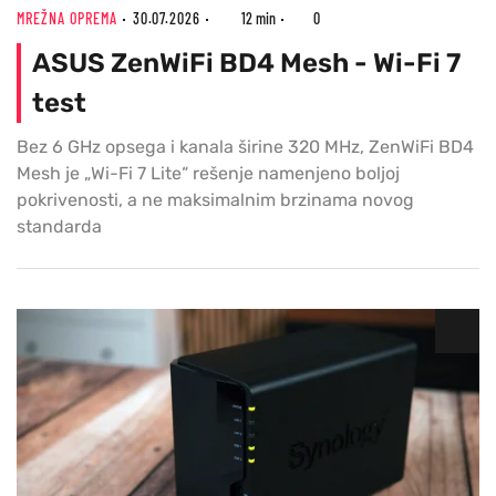
MREŽNA OPREMA
30.07.2026
12 min
0
ASUS ZenWiFi BD4 Mesh - Wi-Fi 7
test
Bez 6 GHz opsega i kanala širine 320 MHz, ZenWiFi BD4
Mesh je „Wi-Fi 7 Lite“ rešenje namenjeno boljoj
pokrivenosti, a ne maksimalnim brzinama novog
standarda