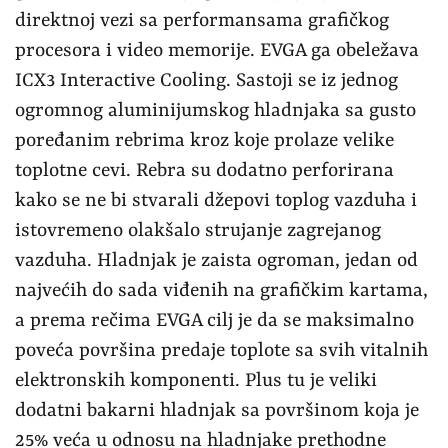
direktnoj vezi sa performansama grafičkog
procesora i video memorije. EVGA ga obeležava
ICX3 Interactive Cooling. Sastoji se iz jednog
ogromnog aluminijumskog hladnjaka sa gusto
poređanim rebrima kroz koje prolaze velike
toplotne cevi. Rebra su dodatno perforirana
kako se ne bi stvarali džepovi toplog vazduha i
istovremeno olakšalo strujanje zagrejanog
vazduha. Hladnjak je zaista ogroman, jedan od
najvećih do sada viđenih na grafičkim kartama,
a prema rečima EVGA cilj je da se maksimalno
poveća površina predaje toplote sa svih vitalnih
elektronskih komponenti. Plus tu je veliki
dodatni bakarni hladnjak sa površinom koja je
25% veća u odnosu na hladnjake prethodne