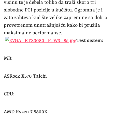
visinu te je debela toliko da traži skoro tri
slobodne PCI pozicije u kućištu. Ogromna je i
zato zahteva kućište velike zapremine sa dobro
provetrenom unutrašnjošću kako bi pružila
maksimalne performanse.
Test sistem:
MB:
ASRock X570 Taichi
CPU:
AMD Ryzen 7 5800X