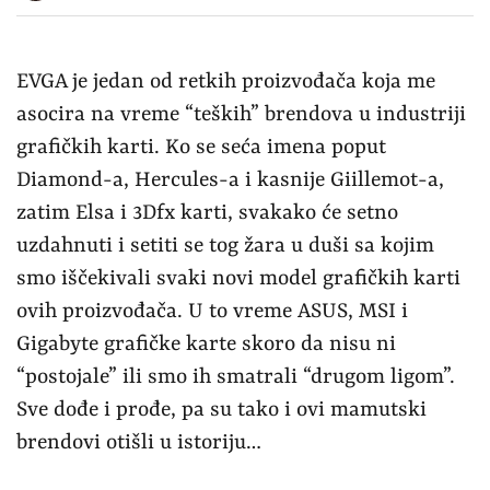
EVGA je jedan od retkih proizvođača koja me
asocira na vreme “teških” brendova u industriji
grafičkih karti. Ko se seća imena poput
Diamond-a, Hercules-a i kasnije Giillemot-a,
zatim Elsa i 3Dfx karti, svakako će setno
uzdahnuti i setiti se tog žara u duši sa kojim
smo iščekivali svaki novi model grafičkih karti
ovih proizvođača. U to vreme ASUS, MSI i
Gigabyte grafičke karte skoro da nisu ni
“postojale” ili smo ih smatrali “drugom ligom”.
Sve dođe i prođe, pa su tako i ovi mamutski
brendovi otišli u istoriju…