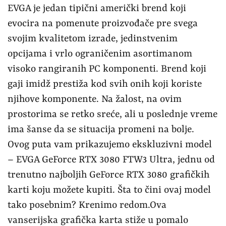
EVGA je jedan tipični američki brend koji
evocira na pomenute proizvođače pre svega
svojim kvalitetom izrade, jedinstvenim
opcijama i vrlo ograničenim asortimanom
visoko rangiranih PC komponenti. Brend koji
gaji imidž prestiža kod svih onih koji koriste
njihove komponente. Na žalost, na ovim
prostorima se retko sreće, ali u poslednje vreme
ima šanse da se situacija promeni na bolje.
Ovog puta vam prikazujemo ekskluzivni model
– EVGA GeForce RTX 3080 FTW3 Ultra, jednu od
trenutno najboljih GeForce RTX 3080 grafičkih
karti koju možete kupiti. Šta to čini ovaj model
tako posebnim? Krenimo redom.Ova
vanserijska grafička karta stiže u pomalo