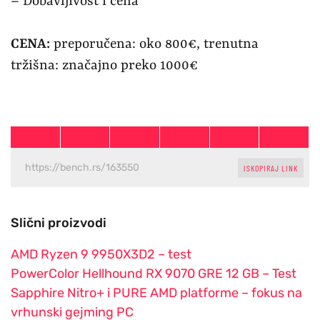
– Dobavljivost i cena
CENA:
preporučena: oko 800€, trenutna
tržišna: značajno preko 1000€
ISKOPIRAJ LINK
Slični proizvodi
AMD Ryzen 9 9950X3D2 – test
PowerColor Hellhound RX 9070 GRE 12 GB – Test
Sapphire Nitro+ i PURE AMD platforme – fokus na
vrhunski gejming PC