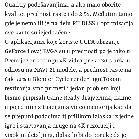
Qualitiy podešavanjima, a ako malo oborite
kvalitet prednost raste i do 2.5x. Međutim tamo
gde je nema ili je na delu RT DLSS 1 optimizacija
ove karte su izjednačene.
U aplikacijama koje koriste UCDA ubrzanje
GeForce i ovaj EVGA su u prednosti pa je tako u
Premijer enkodingu 4K videa preko 30% brža u
odnosu na NAVI 21 modele, a prednost raste na
čak 50% u Blender Cycle renderingu!Tokom
testiranja smo primetili jedan problem koji
bismo pripisali Game Ready drajverima, naime
u pojedinim situacijama video memorija kao da
se prepuni podacima tj prilikom izlaska iz jedne
igre i startovanja druge na 4K rezoluciji i
visokim detaljima, dolazilo bi do poruke da je