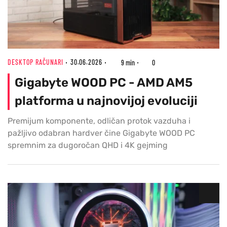
DESKTOP RAČUNARI
30.06.2026
9 min
0
Gigabyte WOOD PC - AMD AM5
platforma u najnovijoj evoluciji
Premijum komponente, odličan protok vazduha i
pažljivo odabran hardver čine Gigabyte WOOD PC
spremnim za dugoročan QHD i 4K gejming