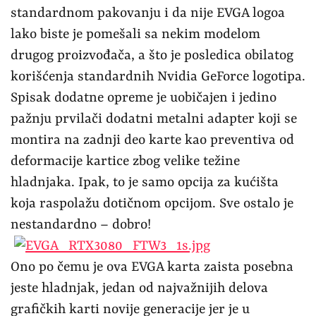
standardnom pakovanju i da nije EVGA logoa
lako biste je pomešali sa nekim modelom
drugog proizvođača, a što je posledica obilatog
korišćenja standardnih Nvidia GeForce logotipa.
Spisak dodatne opreme je uobičajen i jedino
pažnju prvilači dodatni metalni adapter koji se
montira na zadnji deo karte kao preventiva od
deformacije kartice zbog velike težine
hladnjaka. Ipak, to je samo opcija za kućišta
koja raspolažu dotičnom opcijom. Sve ostalo je
nestandardno – dobro!
Ono po čemu je ova EVGA karta zaista posebna
jeste hladnjak, jedan od najvažnijih delova
grafičkih karti novije generacije jer je u