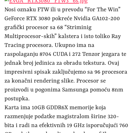
Nosi oznaku FTW ili u prevodu “For The Win”
GeForce RTX 3080 pokreće Nvidia GA102-200
grafički procesor sa 68 “Striminig
Multiprocesor-skih” kalstera i isto toliko Ray
Tracing procesora. Ukupno ima na
raspolaganju 8704 CUDA i 272 Tenzor jezgara te
jednak broj jedinica za obradu tekstura. Ovaj
impresivni spisak zaključujemo sa 96 procesora
za konačni rendering slike. Procesor se
proizvodi u pogonima Samsunga pomoću 8nm
postupka.
Karta ima 10GB GDDR6X memorije koja
razmenjuje podatke magistralom širine 320-
bita i radi na efektivnih 19 GHz isporučujući 760