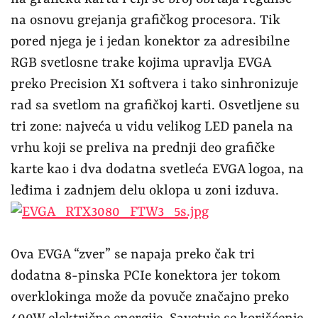
na osnovu grejanja grafičkog procesora. Tik
pored njega je i jedan konektor za adresibilne
RGB svetlosne trake kojima upravlja EVGA
preko Precision X1 softvera i tako sinhronizuje
rad sa svetlom na grafičkoj karti. Osvetljene su
tri zone: najveća u vidu velikog LED panela na
vrhu koji se preliva na prednji deo grafičke
karte kao i dva dodatna svetleća EVGA logoa, na
leđima i zadnjem delu oklopa u zoni izduva.
Ova EVGA “zver” se napaja preko čak tri
dodatna 8-pinska PCIe konektora jer tokom
overklokinga može da povuče značajno preko