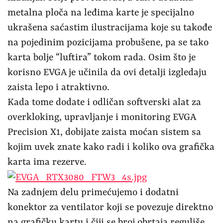
metalna ploča na leđima karte je specijalno
ukrašena saćastim ilustracijama koje su takođe
na pojedinim pozicijama probušene, pa se tako
karta bolje “luftira” tokom rada. Osim što je
korisno EVGA je učinila da ovi detalji izgledaju
zaista lepo i atraktivno.
Kada tome dodate i odličan softverski alat za
overkloking, upravljanje i monitoring EVGA
Precision X1, dobijate zaista moćan sistem sa
kojim uvek znate kako radi i koliko ova grafička
karta ima rezerve.
Na zadnjem delu primećujemo i dodatni
konektor za ventilator koji se povezuje direktno
na grafičku kartu i čiji se broj obrtaja reguliše