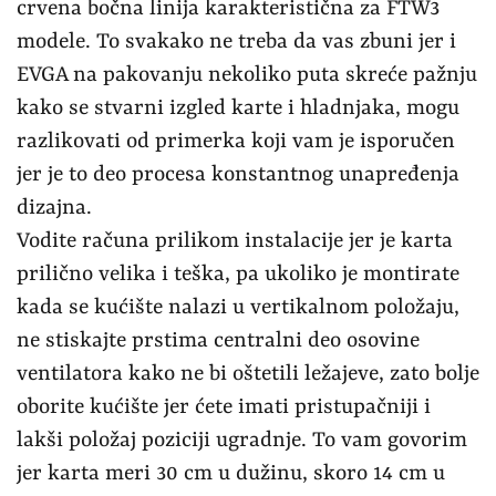
crvena bočna linija karakteristična za FTW3
modele. To svakako ne treba da vas zbuni jer i
EVGA na pakovanju nekoliko puta skreće pažnju
kako se stvarni izgled karte i hladnjaka, mogu
razlikovati od primerka koji vam je isporučen
jer je to deo procesa konstantnog unapređenja
dizajna.
Vodite računa prilikom instalacije jer je karta
prilično velika i teška, pa ukoliko je montirate
kada se kućište nalazi u vertikalnom položaju,
ne stiskajte prstima centralni deo osovine
ventilatora kako ne bi oštetili ležajeve, zato bolje
oborite kućište jer ćete imati pristupačniji i
lakši položaj poziciji ugradnje. To vam govorim
jer karta meri 30 cm u dužinu, skoro 14 cm u