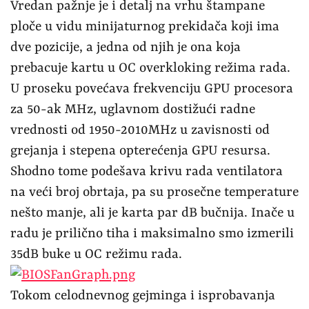
Vredan pažnje je i detalj na vrhu štampane
ploče u vidu minijaturnog prekidača koji ima
dve pozicije, a jedna od njih je ona koja
prebacuje kartu u OC overkloking režima rada.
U proseku povećava frekvenciju GPU procesora
za 50-ak MHz, uglavnom dostižući radne
vrednosti od 1950-2010MHz u zavisnosti od
grejanja i stepena opterećenja GPU resursa.
Shodno tome podešava krivu rada ventilatora
na veći broj obrtaja, pa su prosečne temperature
nešto manje, ali je karta par dB bučnija. Inače u
radu je prilično tiha i maksimalno smo izmerili
35dB buke u OC režimu rada.
Tokom celodnevnog gejminga i isprobavanja