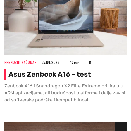
PRENOSNI RAČUNARI
27.06.2026
17 min
0
Asus Zenbook A16 - test
Zenbook A16 i Snapdragon X2 Elite Extreme briljiraju u
ARM aplikacijama, ali budućnost platforme i dalje zavisi
od softverske podrške i kompatibilnosti