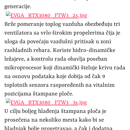
generacije.
Brže pomeranje toplog vazduha obezbeđuju tri
ventilatora sa vrlo širokim propelerima čija je
uloga da povećaju vazdušni pritisak u zoni
rashladnih rebara. Koriste hidro-dinamičke
ležajeve, a kontrolu rada obavlja poseban
mikroprocesor koji dinamički šteluje krivu rada
na osnovu podataka koje dobija od čak 9
toplotnih senzora raspoređenih na vitalnim
pozicijama štampane ploče.
U cilju boljeg hlađenja štampana ploča je
prosečena na nekoliko mesta kako bi se
hladnjak bolje provetravao, a čak i dodatna