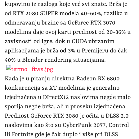
kupovinu iz razloga koje već svi znate. Brža je
od RTX 2080 SUPER modela 40-60%, razlika u
odmeravanju brzine sa GeForce RTX 3070
modelima daje ovoj karti prednost od 20-36% u
zavisnosti od igre, dok u CUDA ubrzanim
aplikacijama je brža od 3% u Premijeru do čak
40% u Blender rendering situacijama.
Kada je u pitanju direktna Radeon RX 6800
konkurencija sa XT modelima je generalno
izjednačena u DIrectX12 naslovima negde malo
sporija negde brža, ali u proseku izjednačena.
Prednost GeForce RTX 3080 je očita u DLSS 2.0
naslovima kao što su CyberPunk 2077, Control
ili Fortnite gde je čak duplo i više pri DLSS