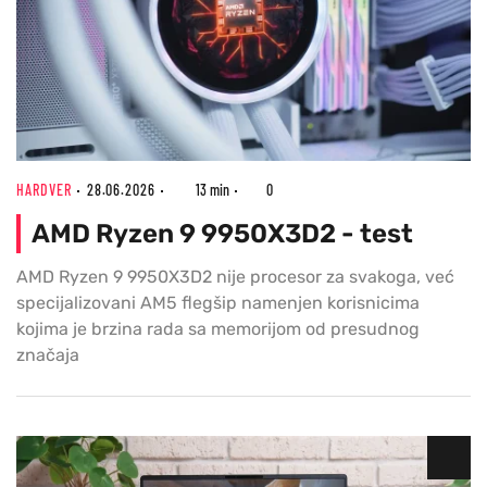
HARDVER
28.06.2026
13 min
0
AMD Ryzen 9 9950X3D2 - test
AMD Ryzen 9 9950X3D2 nije procesor za svakoga, već
specijalizovani AM5 flegšip namenjen korisnicima
kojima je brzina rada sa memorijom od presudnog
značaja