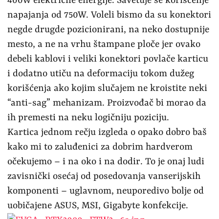
400W električne energije. Savetuje se korišćenje
napajanja od 750W. Voleli bismo da su konektori
negde drugde pozicionirani, na neko dostupnije
mesto, a ne na vrhu štampane ploče jer ovako
debeli kablovi i veliki konektori povlače karticu
i dodatno utiču na deformaciju tokom dužeg
korišćenja ako kojim slučajem ne kroistite neki
“anti-sag” mehanizam. Proizvođač bi morao da
ih premesti na neku logičniju poziciju.
Kartica jednom rečju izgleda o opako dobro baš
kako mi to zaluđenici za dobrim hardverom
očekujemo – i na oko i na dodir. To je onaj ludi
zavisnički osećaj od posedovanja vanserijskih
komponenti – uglavnom, neuporedivo bolje od
uobičajene ASUS, MSI, Gigabyte konfekcije.