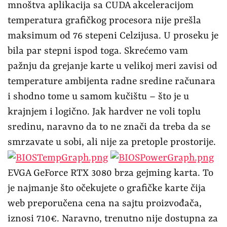
mnoštva aplikacija sa CUDA akceleracijom
temperatura grafičkog procesora nije prešla
maksimum od 76 stepeni Celzijusa. U proseku je
bila par stepni ispod toga. Skrećemo vam
pažnju da grejanje karte u velikoj meri zavisi od
temperature ambijenta radne sredine računara
i shodno tome u samom kučištu – što je u
krajnjem i logično. Jak hardver ne voli toplu
sredinu, naravno da to ne znači da treba da se
smrzavate u sobi, ali nije za pretople prostorije.
EVGA GeForce RTX 3080 brza gejming karta. To
je najmanje što očekujete o grafičke karte čija
web preporučena cena na sajtu proizvođača,
iznosi 710€. Naravno, trenutno nije dostupna za