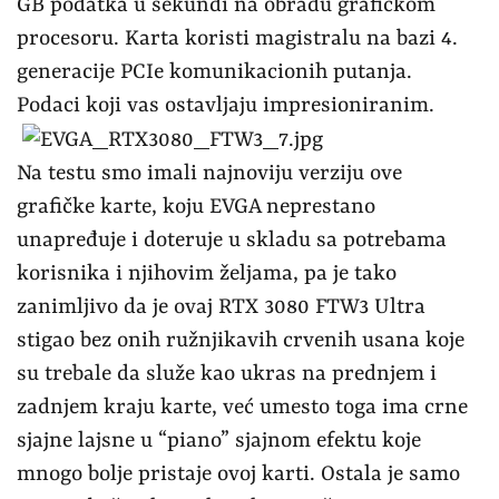
GB podatka u sekundi na obradu grafičkom
procesoru. Karta koristi magistralu na bazi 4.
generacije PCIe komunikacionih putanja.
Podaci koji vas ostavljaju impresioniranim.
Na testu smo imali najnoviju verziju ove
grafičke karte, koju EVGA neprestano
unapređuje i doteruje u skladu sa potrebama
korisnika i njihovim željama, pa je tako
zanimljivo da je ovaj RTX 3080 FTW3 Ultra
stigao bez onih ružnjikavih crvenih usana koje
su trebale da služe kao ukras na prednjem i
zadnjem kraju karte, već umesto toga ima crne
sjajne lajsne u “piano” sjajnom efektu koje
mnogo bolje pristaje ovoj karti. Ostala je samo