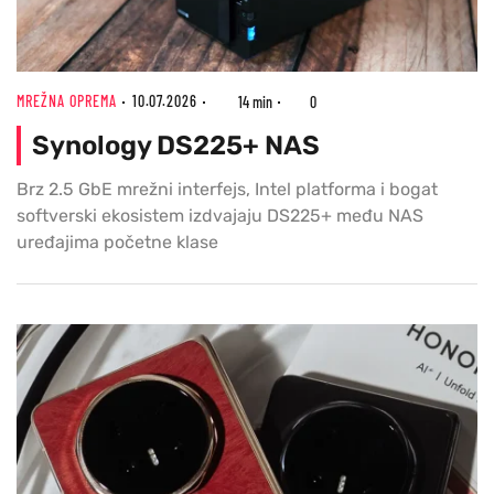
MREŽNA OPREMA
10.07.2026
14 min
0
Synology DS225+ NAS
Brz 2.5 GbE mrežni interfejs, Intel platforma i bogat
softverski ekosistem izdvajaju DS225+ među NAS
uređajima početne klase