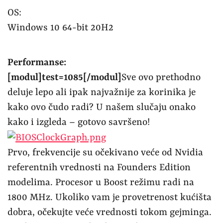
OS:
Windows 10 64-bit 20H2
Performanse:
[modul]test=1085[/modul]
Sve ovo prethodno
deluje lepo ali ipak najvažnije za korinika je
kako ovo čudo radi? U našem slučaju onako
kako i izgleda – gotovo savršeno!
Prvo, frekvencije su očekivano veće od Nvidia
referentnih vrednosti na Founders Edition
modelima. Procesor u Boost režimu radi na
1800 MHz. Ukoliko vam je provetrenost kućišta
dobra, očekujte veće vrednosti tokom gejminga.