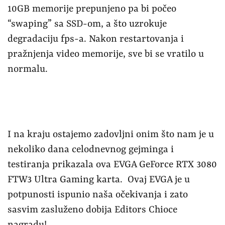
10GB memorije prepunjeno pa bi počeo
“swaping” sa SSD-om, a što uzrokuje
degradaciju fps-a. Nakon restartovanja i
pražnjenja video memorije, sve bi se vratilo u
normalu.
I na kraju ostajemo zadovljni onim što nam je u
nekoliko dana celodnevnog gejminga i
testiranja prikazala ova EVGA GeForce RTX 3080
FTW3 Ultra Gaming karta. Ovaj EVGA je u
potpunosti ispunio naša očekivanja i zato
sasvim zasluženo dobija Editors Chioce