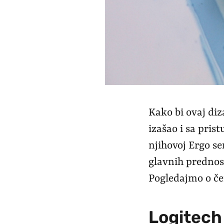
Kako bi ovaj diz
izašao i sa pris
njihovoj Ergo ser
glavnih prednos
Pogledajmo o če
Logitech 