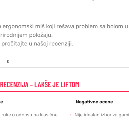
e ergonomski miš koji rešava problem sa bolom u
prirodnijem položaju.
pročitajte u našoj recenziji.
0
 RECENZIJA – LAKŠE JE LIFTOM
ne
Negativne ocene
j ruke u odnosu na klasične
Nije idealan izbor za gam