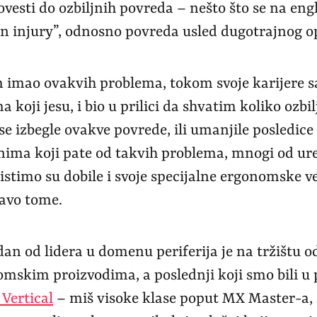
vesti do ozbiljnih povreda – nešto što se na en
in injury”, odnosno povreda usled dugotrajnog o
m imao ovakvih problema, tokom svoje karijere s
a koji jesu, i bio u prilici da shvatim koliko ozb
 se izbegle ovakve povrede, ili umanjile posledic
ima koji pate od takvih problema, mnogi od ure
stimo su dobile i svoje specijalne ergonomske ve
avo tome.
dan od lidera u domenu periferija je na tržištu 
mskim proizvodima, a poslednji koji smo bili u p
Vertical
– miš visoke klase poput MX Master-a, 