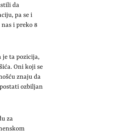
tili da
iju, pa se i
nas i preko 8
je ta pozicija,
ića. Oni koji se
nošću znaju da
postati ozbiljan
du za
emenskom