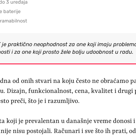
do 3 uređaja
e baterije
gramabilnost
T je praktično neophodnost za one koji imaju problem
nosti i za one koji prosto žele bolju udoobnost u radu.
edna od onih stvari na koju često ne obraćamo p
ju. Dizajn, funkcionalnost, cena, kvalitet i drugi
to preči, što je i razumljivo.
ta koji je prevalentan u današnje vreme donosi 
nije nisu postojali. Računari i sve što ih prati, o