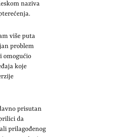
gleskom naziva
pterećenja.
am više puta
iljan problem
e i omogućio
đaja koje
rzije
odavno prisutan
rilici da
ali prilagođenog