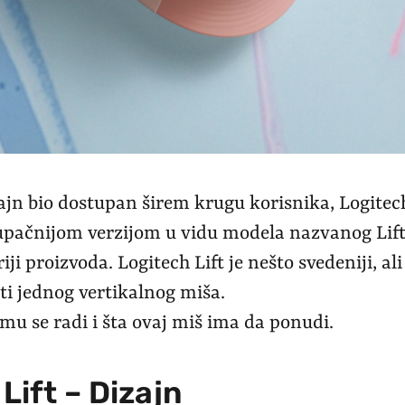
ajn bio dostupan širem krugu korisnika, Logitec
tupačnijom verzijom u vidu modela nazvanog Lift,
iji proizvoda. Logitech Lift je nešto svedeniji, a
ti jednog vertikalnog miša.
mu se radi i šta ovaj miš ima da ponudi.
Lift – Dizajn