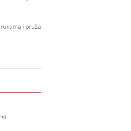
 rukama i pruža
ing