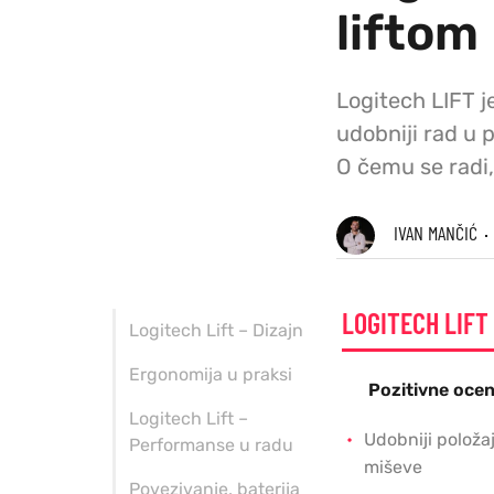
liftom
Logitech LIFT j
udobniji rad u 
O čemu se radi, 
IVAN MANČIĆ
LOGITECH LIFT
Logitech Lift – Dizajn
Ergonomija u praksi
Pozitivne oce
Logitech Lift –
Udobniji položa
Performanse u radu
miševe
Povezivanje, baterija