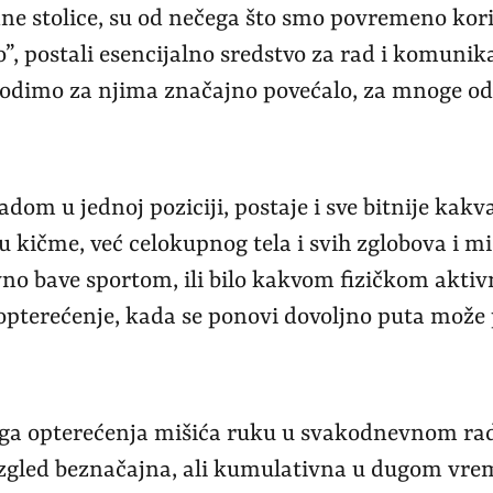
dne stolice, su od nečega što smo povremeno koris
, postali esencijalno sredstvo za rad i komunikac
odimo za njima značajno povećalo, za mnoge od 
dom u jednoj poziciji, postaje i sve bitnije kakva 
 kičme, već celokupnog tela i svih zglobova i miš
no bave sportom, ili bilo kakvom fizičkom aktiv
opterećenje, kada se ponovi dovoljno puta može 
blaga opterećenja mišića ruku u svakodnevnom ra
zgled beznačajna, ali kumulativna u dugom vr