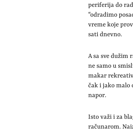
periferija do ra
“odradimo posao”
vreme koje prov
sati dnevno.
A sa sve dužim ra
ne samo u smislu
makar rekreativ
čak i jako malo 
napor.
Isto važi i za 
računarom. Nai