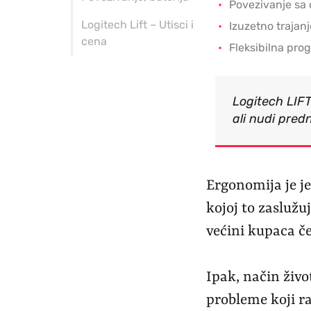
Povezivanje sa 
Logitech Lift – Utisci i
Izuzetno trajanj
cena
Fleksibilna pro
Logitech LIF
ali nudi pred
Ergonomija je j
kojoj to zaslužu
većini kupaca čes
Ipak, način živo
probleme koji ra