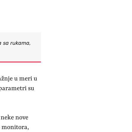
a sa rukama,
ažnje u meri u
 parametri su
i neke nove
d monitora,