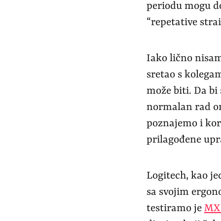
periodu mogu do
“repetative stra
Iako lično nisa
sretao s kolegam
može biti. Da bi
normalan rad on
poznajemo i kori
prilagođene upr
Logitech, kao je
sa svojim ergono
testiramo je
MX 