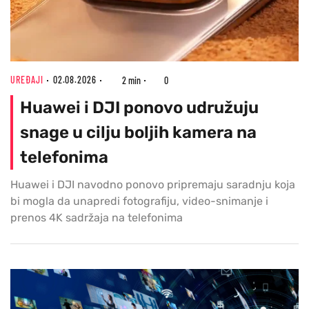
UREĐAJI
02.08.2026
2 min
0
Huawei i DJI ponovo udružuju
snage u cilju boljih kamera na
telefonima
Huawei i DJI navodno ponovo pripremaju saradnju koja
bi mogla da unapredi fotografiju, video-snimanje i
prenos 4K sadržaja na telefonima