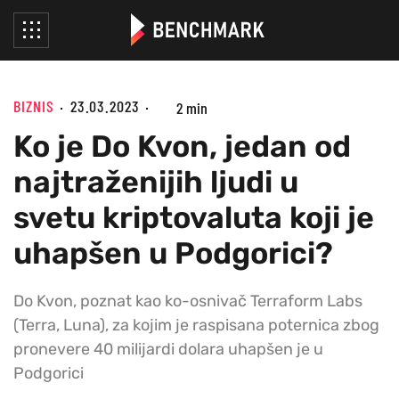
BIZNIS
23.03.2023
2 min
Ko je Do Kvon, jedan od
najtraženijih ljudi u
svetu kriptovaluta koji je
uhapšen u Podgorici?
Do Kvon, poznat kao ko-osnivač Terraform Labs
(Terra, Luna), za kojim je raspisana poternica zbog
pronevere 40 milijardi dolara uhapšen je u
Podgorici