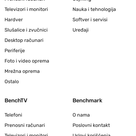
Televizori i monitori
Nauka i tehnologija
Hardver
Softver i servisi
Slušalice i zvučnici
Uređaji
Desktop računari
Periferije
Foto i video oprema
Mrežna oprema
Ostalo
BenchTV
Benchmark
Telefoni
O nama
Prenosni računari
Poslovni kontakt
Televizori i monitori
Uslovi korišćenja