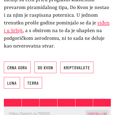
prevarom piramidalnog tipa, Do Kvon je nestao
i za njim je raspisana poternica. U jednom
trenutku prošle godine pominjalo se da je
viđen
i u Srbiji
, a s obzirom na to da je uhapšen na
podgoričkom aerodromu, ni to sada ne deluje
kao neverovatna stvar.
CRNA GORA
DO KVON
KRIPTOVALUTE
LUNA
TERRA
ISKOPIRAJ LINK