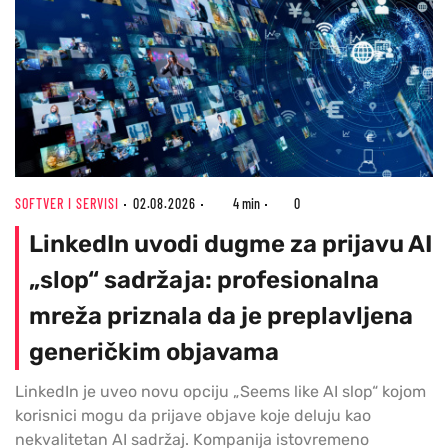
SOFTVER I SERVISI
02.08.2026
4 min
0
LinkedIn uvodi dugme za prijavu AI
„slop“ sadržaja: profesionalna
mreža priznala da je preplavljena
generičkim objavama
LinkedIn je uveo novu opciju „Seems like AI slop“ kojom
korisnici mogu da prijave objave koje deluju kao
nekvalitetan AI sadržaj. Kompanija istovremeno