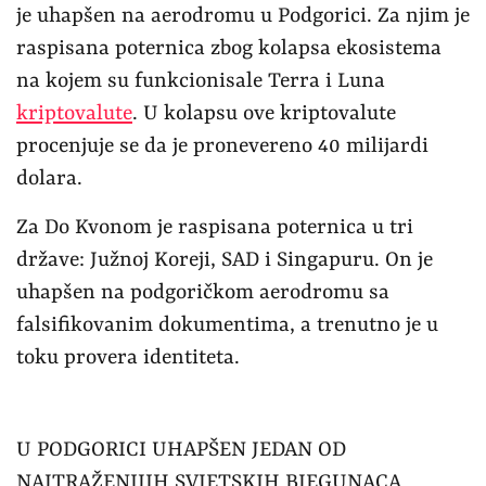
je uhapšen na aerodromu u Podgorici. Za njim je
raspisana poternica zbog kolapsa ekosistema
na kojem su funkcionisale Terra i Luna
kriptovalute
. U kolapsu ove kriptovalute
procenjuje se da je pronevereno 40 milijardi
dolara.
Za Do Kvonom je raspisana poternica u tri
države: Južnoj Koreji, SAD i Singapuru. On je
uhapšen na podgoričkom aerodromu sa
falsifikovanim dokumentima, a trenutno je u
toku provera identiteta.
U PODGORICI UHAPŠEN JEDAN OD
NAJTRAŽENIJIH SVJETSKIH BJEGUNACA