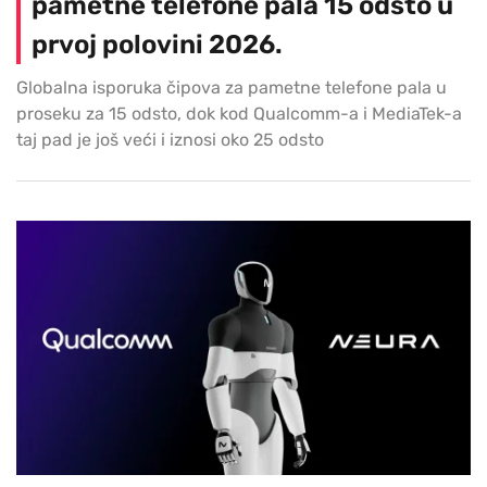
pametne telefone pala 15 odsto u
prvoj polovini 2026.
Globalna isporuka čipova za pametne telefone pala u
proseku za 15 odsto, dok kod Qualcomm-a i MediaTek-a
taj pad je još veći i iznosi oko 25 odsto