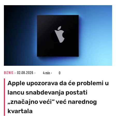
BIZNIS
02.08.2026
4 min
0
Apple upozorava da će problemi u
lancu snabdevanja postati
„značajno veći“ već narednog
kvartala