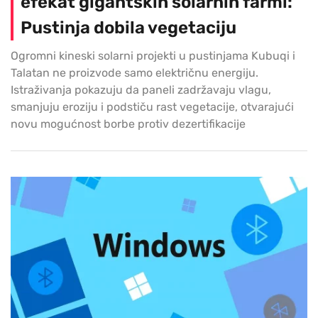
efekat gigantskih solarnih farmi:
Pustinja dobila vegetaciju
Ogromni kineski solarni projekti u pustinjama Kubuqi i
Talatan ne proizvode samo električnu energiju.
Istraživanja pokazuju da paneli zadržavaju vlagu,
smanjuju eroziju i podstiču rast vegetacije, otvarajući
novu mogućnost borbe protiv dezertifikacije