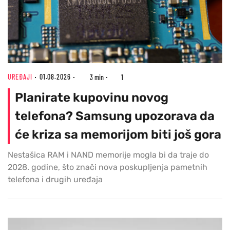
UREĐAJI
01.08.2026
3 min
1
Planirate kupovinu novog
telefona? Samsung upozorava da
će kriza sa memorijom biti još gora
Nestašica RAM i NAND memorije mogla bi da traje do
2028. godine, što znači nova poskupljenja pametnih
telefona i drugih uređaja