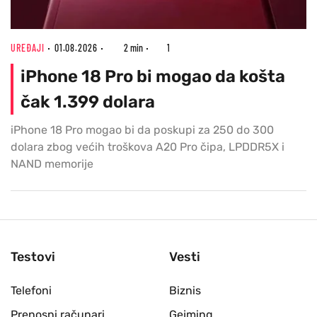
UREĐAJI
01.08.2026
2 min
1
iPhone 18 Pro bi mogao da košta
čak 1.399 dolara
iPhone 18 Pro mogao bi da poskupi za 250 do 300
dolara zbog većih troškova A20 Pro čipa, LPDDR5X i
NAND memorije
Testovi
Vesti
Telefoni
Biznis
Prenosni računari
Gejming