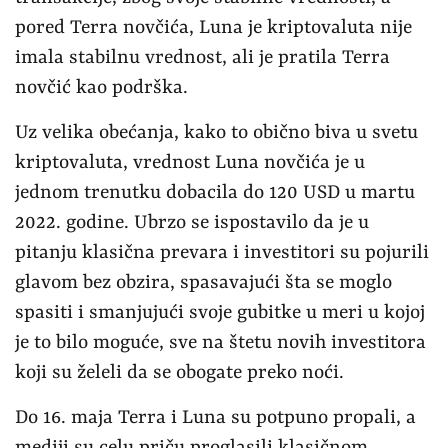
pored Terra novčića, Luna je kriptovaluta nije
imala stabilnu vrednost, ali je pratila Terra
novčić kao podrška.
Uz velika obećanja, kako to obično biva u svetu
kriptovaluta, vrednost Luna novčića je u
jednom trenutku dobacila do 120 USD u martu
2022. godine. Ubrzo se ispostavilo da je u
pitanju klasična prevara i investitori su pojurili
glavom bez obzira, spasavajući šta se moglo
spasiti i smanjujući svoje gubitke u meri u kojoj
je to bilo moguće, sve na štetu novih investitora
koji su želeli da se obogate preko noći.
Do 16. maja Terra i Luna su potpuno propali, a
mediji su celu priču proglasili klasičnom