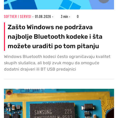
SOFTVER I SERVISI
01.08.2026
3 min
0
Zašto Windows ne podržava
najbolje Bluetooth kodeke i šta
možete uraditi po tom pitanju
Windows Bluetooth kodeci često ograničavaju kvalitet
skupih slušalica, ali bolji zvuk mogu da omoguće
dodatni drajveri ili BT USB predajnici