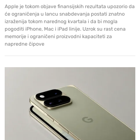
Apple je tokom objave finansijskih rezultata upozorio da
će ograničenja u lancu snabdevanja postati znatno
izraženija tokom narednog kvartala i da bi mogla
pogoditi iPhone, Mac i iPad linije. Uzrok su rast cena
memorije i ograničeni proizvodni kapaciteti za
napredne čipove