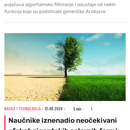
pojačava algoritamsko filtriranje i odustaje od nekih
funkcija koje su podsticale generičke AI objave
NAUKA I TEHNOLOGIJA
01.08.2026
5 min
1
Naučnike iznenadio neočekivani