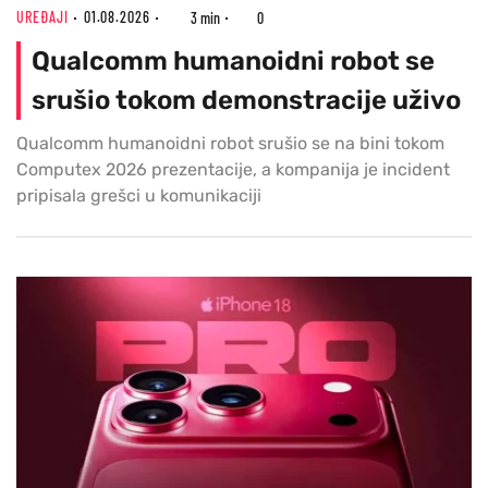
UREĐAJI
01.08.2026
3 min
0
Qualcomm humanoidni robot se
srušio tokom demonstracije uživo
Qualcomm humanoidni robot srušio se na bini tokom
Computex 2026 prezentacije, a kompanija je incident
pripisala grešci u komunikaciji