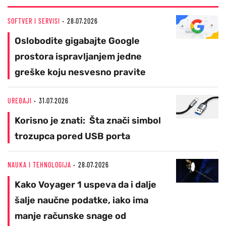
SOFTVER I SERVISI
28.07.2026
Oslobodite gigabajte Google
prostora ispravljanjem jedne
greške koju nesvesno pravite
UREĐAJI
31.07.2026
Korisno je znati: Šta znači simbol
trozupca pored USB porta
NAUKA I TEHNOLOGIJA
28.07.2026
Kako Voyager 1 uspeva da i dalje
šalje naučne podatke, iako ima
manje računske snage od