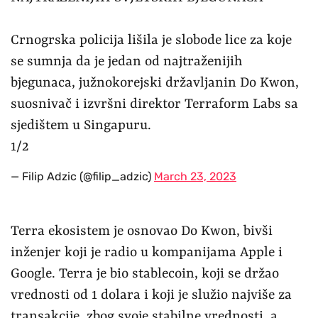
Crnogrska policija lišila je slobode lice za koje
se sumnja da je jedan od najtraženijih
bjegunaca, južnokorejski državljanin Do Kwon,
suosnivač i izvršni direktor Terraform Labs sa
sjedištem u Singapuru.
1/2
— Filip Adzic (@filip_adzic)
March 23, 2023
Terra ekosistem je osnovao Do Kwon, bivši
inženjer koji je radio u kompanijama Apple i
Google. Terra je bio stablecoin, koji se držao
vrednosti od 1 dolara i koji je služio najviše za
transakcije, zbog svoje stabilne vrednosti, a