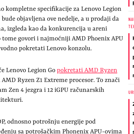
no kompletne specifikacije za Lenovo Legion
 bude objavljena ove nedelje, a u prodaji da
NA
TE
, izgleda kao da konkurencija u areni
a o tome govori i najmoćniji AMD Phoenix APU
vodno pokretati Lenovo konzolu.
a će Lenovo Legion Go
pokretati AMD Ryzen
iti AMD Ryzen Z1 Extreme procesor. To znači
am Zen 4 jezgra i 12 iGPU računarskih
UR
tekturi.
DP, odnosno potrošnju energije pod
eđenju sa potrošačkim Phonenix APU-ovima