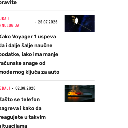
pravite
UKA I
28.07.2026
HNOLOGIJA
Kako Voyager 1 uspeva
da i dalje šalje naučne
podatke, iako ima manje
računske snage od
modernog ključa za auto
EĐAJI
02.08.2026
Zašto se telefon
zagreva i kako da
reagujete u takvim
situacijama