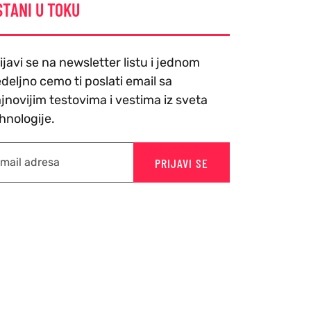
STANI U TOKU
ijavi se na newsletter listu i jednom
deljno cemo ti poslati email sa
jnovijim testovima i vestima iz sveta
hnologije.
PRIJAVI SE