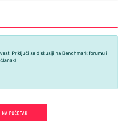
st. Priključi se diskusiji na Benchmark forumu i
 članak!
E NA POČETAK