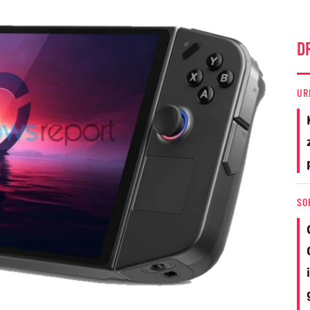
D
UR
SO