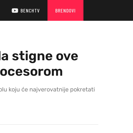
BENCHTV
BRENDOVI
a stigne ove
rocesorom
u koju će najverovatnije pokretati