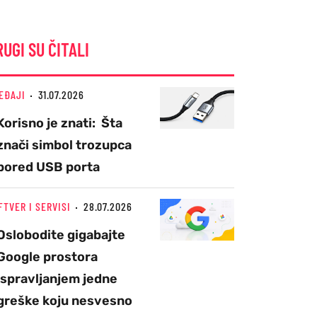
RUGI SU ČITALI
EĐAJI
31.07.2026
Korisno je znati: Šta
znači simbol trozupca
pored USB porta
FTVER I SERVISI
28.07.2026
Oslobodite gigabajte
Google prostora
ispravljanjem jedne
greške koju nesvesno