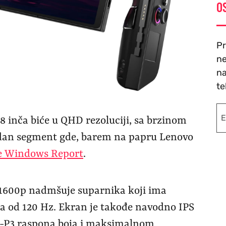
O
Pr
ne
na
te
8 inča biće u QHD rezoluciji, sa brzinom
 jedan segment gde, barem na papru Lenovo
e Windows Report
.
x1600p nadmšuje suparnika koji ima
ja od 120 Hz. Ekran je takođe navodno IPS
CI-P3 raspona boja i maksimalnom