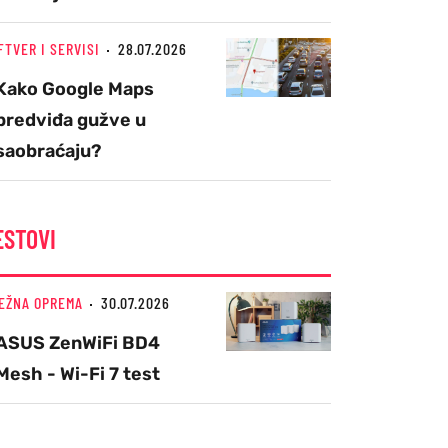
FTVER I SERVISI
28.07.2026
Kako Google Maps
predviđa gužve u
saobraćaju?
ESTOVI
EŽNA OPREMA
30.07.2026
ASUS ZenWiFi BD4
Mesh - Wi-Fi 7 test