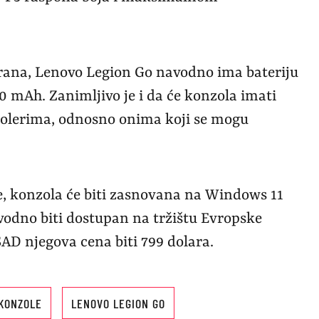
krana, Lenovo Legion Go navodno ima bateriju
00 mAh. Zanimljivo je i da će konzola imati
olerima, odnosno onima koji se mogu
ine, konzola će biti zasnovana na Windows 11
odno biti dostupan na tržištu Evropske
SAD njegova cena biti 799 dolara.
KONZOLE
LENOVO LEGION GO