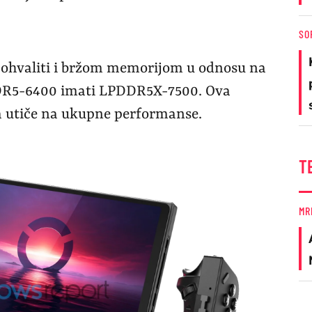
SO
pohvaliti i bržom memorijom u odnosu na
DR5-6400 imati LPDDR5X-7500. Ova
a utiče na ukupne performanse.
T
MR