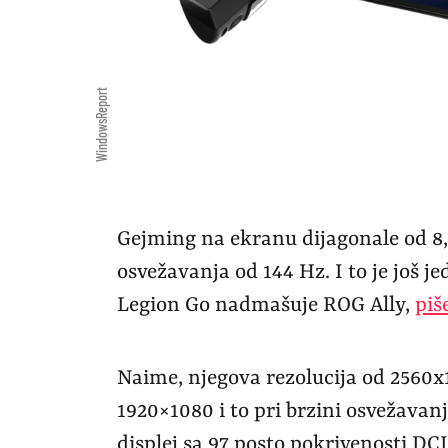
WindowsReport
Gejming na ekranu dijagonale od 8,
osvežavanja od 144 Hz. I to je još
Legion Go nadmašuje ROG Ally,
piš
Naime, njegova rezolucija od 2560
1920×1080 i to pri brzini osvežavan
displej sa 97 posto pokrivenosti D