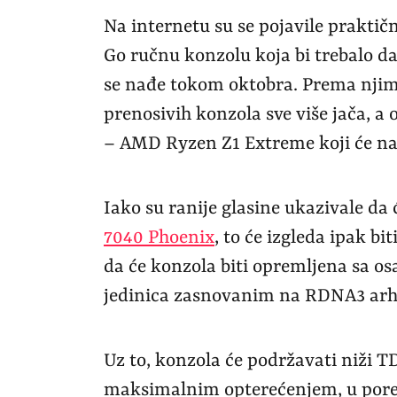
Na internetu su se pojavile praktič
Go ručnu konzolu koja bi trebalo da
se nađe tokom oktobra. Prema njima
prenosivih konzola sve više jača, 
– AMD Ryzen Z1 Extreme koji će na
Iako su ranije glasine ukazivale d
7040 Phoenix
, to će izgleda ipak b
da će konzola biti opremljena sa os
jedinica zasnovanim na RDNA3 arhi
Uz to, konzola će podržavati niži T
maksimalnim opterećenjem, u por