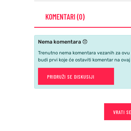
KOMENTARI (0)
Nema komentara 😞
Trenutno nema komentara vezanih za ovu ve
budi prvi koje će ostaviti komentar na ovaj
PRIDRUŽI SE DISKUSIJI
VRATI S