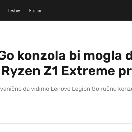
Testovi
Forum
Go konzola bi mogla d
 Ryzen Z1 Extreme p
anično da vidimo Lenovo Legion Go ručnu konzol