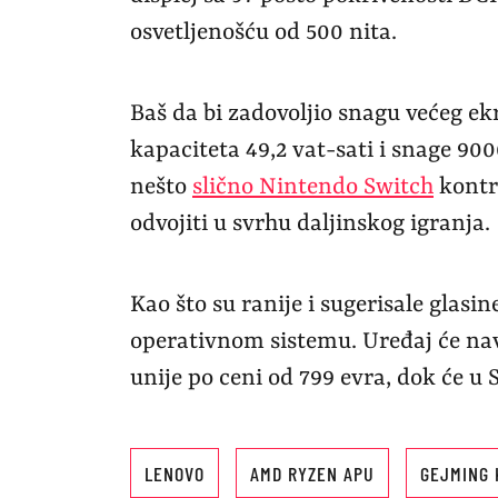
osvetljenošću od 500 nita.
Baš da bi zadovoljio snagu većeg e
kapaciteta 49,2 vat-sati i snage 90
nešto
slično Nintendo Switch
kontr
odvojiti u svrhu daljinskog igranja.
Kao što su ranije i sugerisale glas
operativnom sistemu. Uređaj će nav
unije po ceni od 799 evra, dok će u 
LENOVO
AMD RYZEN APU
GEJMING 