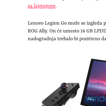
za laptopove
.
Lenovo Legion Go može se izgleda 
ROG Ally. On će umesto 16 GB LPD
nadogradnja trebalo bi pozitivno d