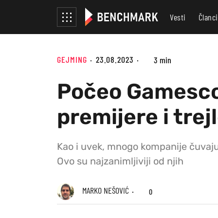
Vesti
Članci
GEJMING
23.08.2023
3 min
Počeo Gamescom
premijere i trejl
Kao i uvek, mnogo kompanije čuvaju
Ovo su najzanimljiviji od njih
MARKO NEŠOVIĆ
0