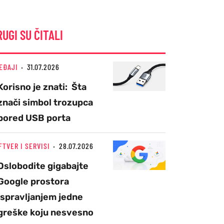
RUGI SU ČITALI
EĐAJI
31.07.2026
Korisno je znati: Šta
znači simbol trozupca
pored USB porta
FTVER I SERVISI
28.07.2026
Oslobodite gigabajte
Google prostora
ispravljanjem jedne
greške koju nesvesno