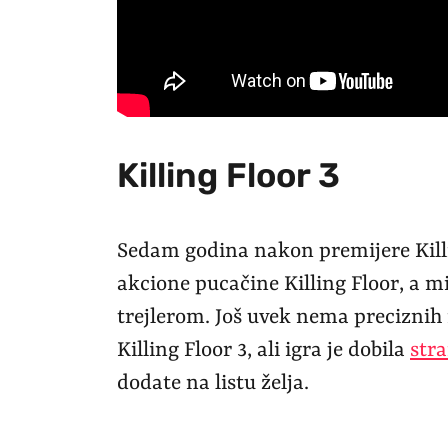
Killing Floor 3
Sedam godina nakon premijere Killi
akcione pucačine Killing Floor, a 
trejlerom. Još uvek nema precizni
Killing Floor 3, ali igra je dobila
str
dodate na listu želja.