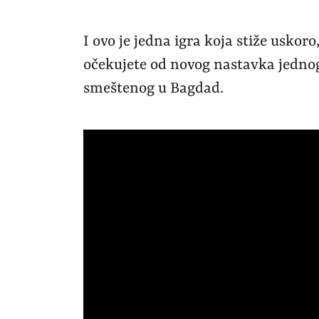
I ovo je jedna igra koja stiže uskoro
očekujete od novog nastavka jednog 
smeštenog u Bagdad.