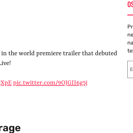
O
Pr
ne
na
te
 3 in the world premiere trailer that debuted
ive!
gXpE
pic.twitter.com/9OJGII6g5j
irage