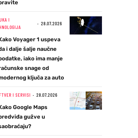
pravite
UKA I
28.07.2026
HNOLOGIJA
Kako Voyager 1 uspeva
da i dalje šalje naučne
podatke, iako ima manje
računske snage od
modernog ključa za auto
FTVER I SERVISI
28.07.2026
Kako Google Maps
predviđa gužve u
saobraćaju?