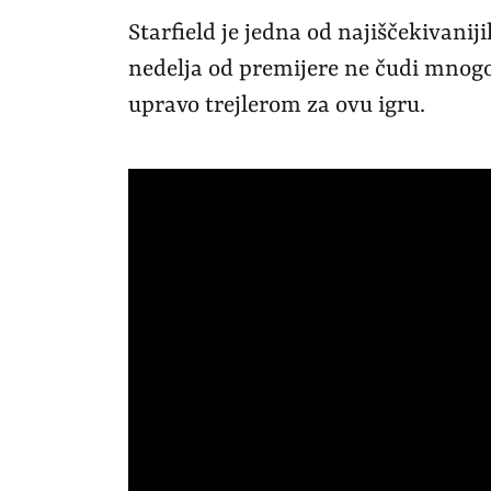
Starfield je jedna od najiščekivanij
nedelja od premijere ne čudi mnog
upravo trejlerom za ovu igru.