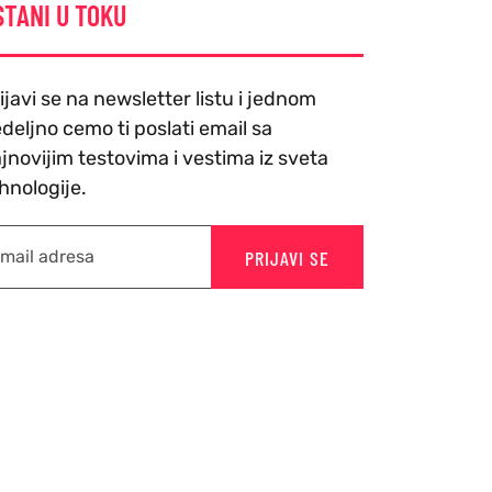
STANI U TOKU
ijavi se na newsletter listu i jednom
deljno cemo ti poslati email sa
jnovijim testovima i vestima iz sveta
hnologije.
PRIJAVI SE