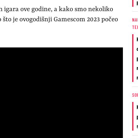
ih igara ove godine, a kako smo nekoliko
o što je ovogodišnji Gamescom 2023 počeo
NA
TE
SO