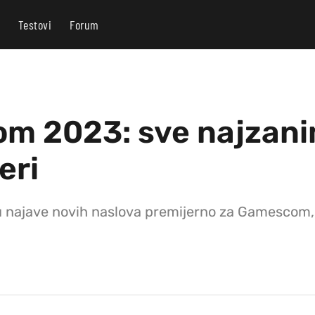
Testovi
Forum
 2023: sve najzanim
eri
 najave novih naslova premijerno za Gamescom, pa