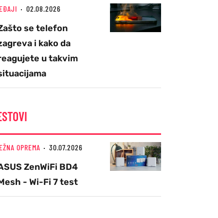
EĐAJI
02.08.2026
Zašto se telefon
zagreva i kako da
reagujete u takvim
situacijama
ESTOVI
EŽNA OPREMA
30.07.2026
ASUS ZenWiFi BD4
Mesh - Wi-Fi 7 test