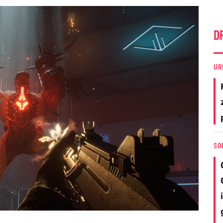
D
UR
SO