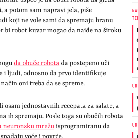
mbridž uspeo je da obuči robota da gleda
, a potom sam napravi jela, piše
NA
TE
judi koji ne vole sami da spremaju hranu
r bi robot kuvar mogao da naiđe na široku
 mogu
da obuče robota
da postepeno uči
e i ljudi, odnosno da prvo identifikuje
i način oni treba da se spreme.
UR
ili osam jednostavnih recepata za salate, a
a ih spremaju. Posle toga su obučili robota
UR
u neuronsku mrežu
isprogramiranu da
e spadaju voće i povrće.