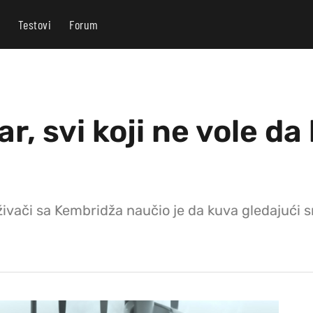
Testovi
Forum
ar, svi koji ne vole d
aživači sa Kembridža naučio je da kuva gledajući