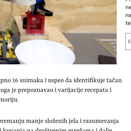
ne
na
te
no 16 snimaka i uspeo da identifikuje tačan
toga je prepoznavao i varijacije recepata i
moriju.
spremanju manje složenih jela i razumevanja