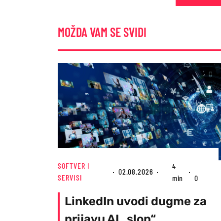
MOŽDA VAM SE SVIDI
SOFTVER I
4
02.08.2026
SERVISI
min
0
LinkedIn uvodi dugme za
prijavu AI „slop“