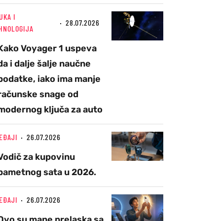
UKA I
28.07.2026
HNOLOGIJA
Kako Voyager 1 uspeva
da i dalje šalje naučne
podatke, iako ima manje
računske snage od
modernog ključa za auto
EĐAJI
26.07.2026
Vodič za kupovinu
pametnog sata u 2026.
EĐAJI
26.07.2026
Ovo su mane prelaska sa