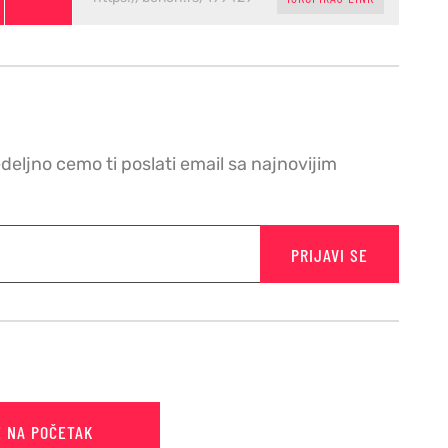
edeljno cemo ti poslati email sa najnovijim
PRIJAVI SE
E NA POČETAK