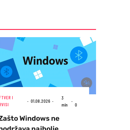
FTVER I
3
01.08.2026
RVISI
min
0
Zašto Windows ne
podržava najbolje