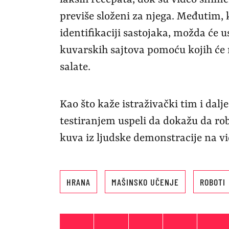
lakših recepata, dok su video snim
previše složeni za njega. Međutim, k
identifikaciji sastojaka, možda će u
kuvarskih sajtova pomoću kojih će 
salate.
Kao što kaže istraživački tim i dalje
testiranjem uspeli da dokažu da ro
kuva iz ljudske demonstracije na v
HRANA
MAŠINSKO UČENJE
ROBOTI