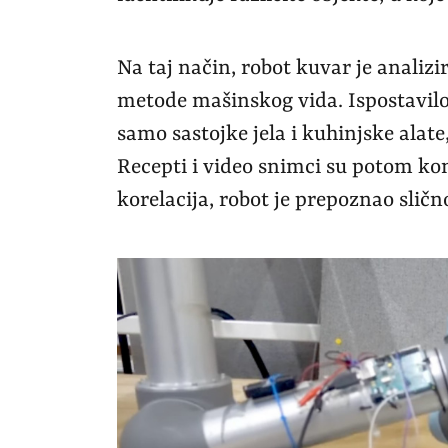
Na taj način, robot kuvar je analizi
metode mašinskog vida. Ispostavilo s
samo sastojke jela i kuhinjske alate
Recepti i video snimci su potom k
korelacija, robot je prepoznao slič