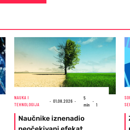
SO
NAUKA I
5
01.08.2026
SE
TEHNOLOGIJA
min
1
Naučnike iznenadio
neočekivani efekat