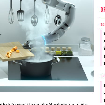
D
SO
UR