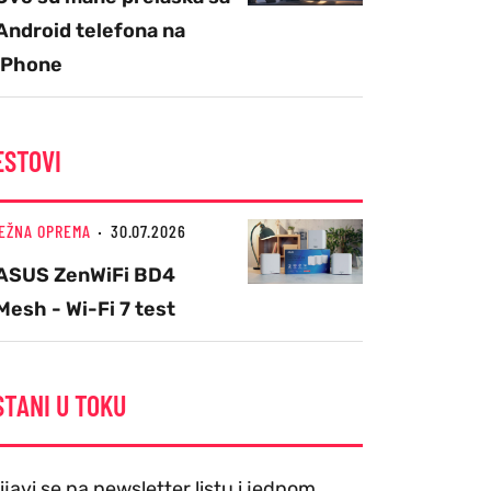
Android telefona na
iPhone
ESTOVI
EŽNA OPREMA
30.07.2026
ASUS ZenWiFi BD4
Mesh - Wi-Fi 7 test
STANI U TOKU
ijavi se na newsletter listu i jednom