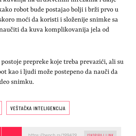
ci kuvanja na društvenim mrežama i dalje
ako robot bude postajao bolji i brži prvo u
skoro moći da koristi i složenije snimke sa
naučiti da kuva komplikovanija jela od
 postoje prepreke koje treba prevazići, ali su
bot kao i ljudi može postepeno da nauči da
ideo snimku.
VEŠTAČKA INTELIGENCIJA
ISKOPIRAJ LINK