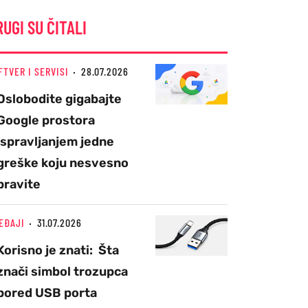
RUGI SU ČITALI
FTVER I SERVISI
28.07.2026
Oslobodite gigabajte
Google prostora
ispravljanjem jedne
greške koju nesvesno
pravite
EĐAJI
31.07.2026
Korisno je znati: Šta
znači simbol trozupca
pored USB porta