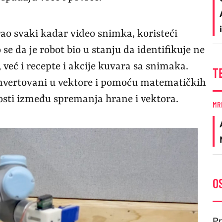
rao svaki kadar video snimka, koristeći
e da je robot bio u stanju da identifikuje ne
, već i recepte i akcije kuvara sa snimaka.
T
onvertovani u vektore i pomoću matematičkih
nosti između spremanja hrane i vektora.
MR
O
Pr