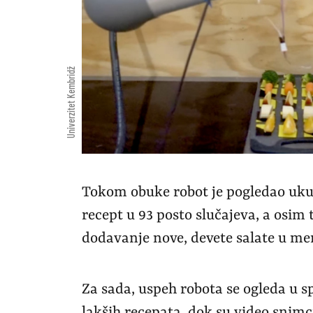
Univerzitet Kembridž
Tokom obuke robot je pogledao ukup
recept u 93 posto slučajeva, a osim 
dodavanje nove, devete salate u me
Za sada, uspeh robota se ogleda u 