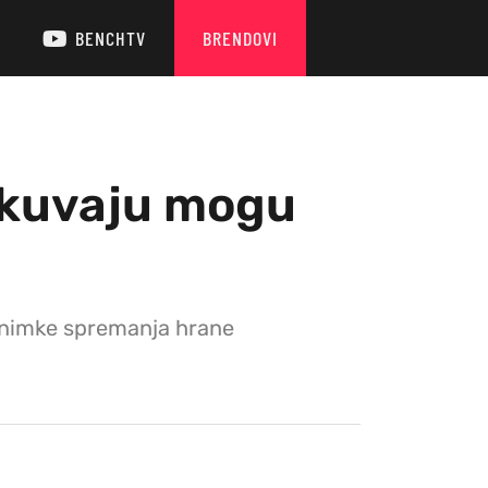
BENCHTV
BRENDOVI
a kuvaju mogu
 snimke spremanja hrane