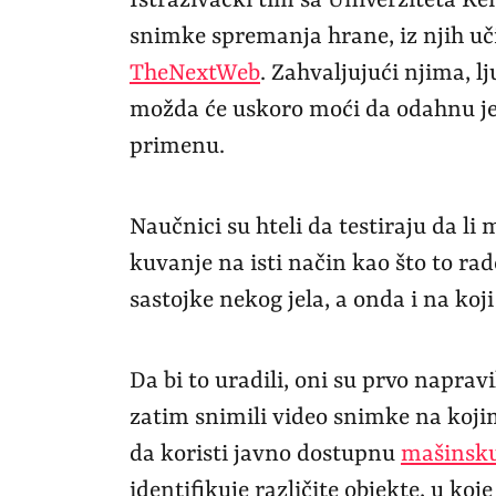
Istraživački tim sa Univerziteta Ke
snimke spremanja hrane, iz njih uči
TheNextWeb
. Zahvaljujući njima, l
možda će uskoro moći da odahnu je
primenu.
Naučnici su hteli da testiraju da li
kuvanje na isti način kao što to rad
sastojke nekog jela, a onda i na koj
Da bi to uradili, oni su prvo naprav
zatim snimili video snimke na kojim
da koristi javno dostupnu
mašinsk
identifikuje različite objekte, u koj