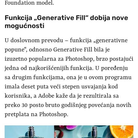
Foundation model.
Funkcija „Generative Fill“ dobija nove
mogućnosti
U doslovnom prevodu – funkcija „generativne
popune“, odnosno Generative Fill bila je
izuzetno popularna za Photoshop, brzo postajući
jedna od najkorišćenijih funkcija. U poređenju
sa drugim funkcijama, ona je u ovom programu
imala deset puta veći stepen usvajanja kod
korisnika, a Adobe kaže da je rezultirala sa
preko 30 posto bruto godišnjeg povećanja novih
pretplata na Photoshop.