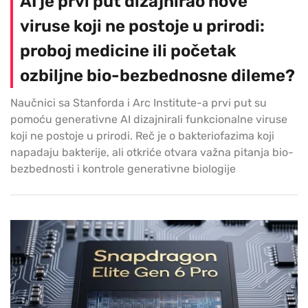
AI je prvi put dizajnirao nove
viruse koji ne postoje u prirodi:
proboj medicine ili početak
ozbiljne bio-bezbednosne dileme?
Naučnici sa Stanforda i Arc Institute-a prvi put su
pomoću generativne AI dizajnirali funkcionalne viruse
koji ne postoje u prirodi. Reč je o bakteriofazima koji
napadaju bakterije, ali otkriće otvara važna pitanja bio-
bezbednosti i kontrole generativne biologije