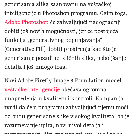
generisanja slika zasnovanu na veštačkoj
inteligencije u Photoshop programu. Osim toga,
Adobe Photoshop
će zahvaljujući nadogradnji
dobiti još novih mogućnosti, jer će postojeća
funkcija „generativnog popunjavanja“
(Generative Fill) dobiti proširenja kao što je
generisanje pozadine, sličnih slika, poboljšanje
detalja i još mnogo toga.
Novi Adobe Firefly Image 3 Foundation model
veštačke inteligencije
obećava ogromna
unapređenja u kvalitetu i kontroli. Kompanija
tvrdi da će u programu zahvaljujući njemu moći
da budu generisane slike visokog kvaliteta, bolje
razumevanje upita, novi nivoi detalja i