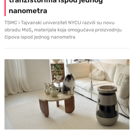
tranzistorima ispod jednog
nanometra
TSMC i Tajvanski univerzitet NYCU razvili su novu
obradu MoS₂ materijala koja omogućava proizvodnju
čipova ispod jednog nanometra