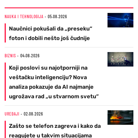
NAUKA I TEHNOLOGIJA
05.08.2026
Naučnici pokušali da „preseku“
foton i dobili nešto još čudnije
BIZNIS
04.08.2026
Koji poslovi su najotporniji na
veštačku inteligenciju? Nova
analiza pokazuje da AI najmanje
ugrožava rad „u stvarnom svetu“
UREĐAJI
02.08.2026
Zašto se telefon zagreva i kako da
reagujete u takvim situacijama