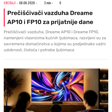
UREĐAJI
08.08.2026
3 min
0
Prečišćivači vazduha Dreame
AP10 i FP10 za prijatnije dane
Prečišćivači vazduha, Dreame AP10 i Dreame FP10,
namenjeni vlasnicima kućnih ljubimaca, razvijeni su za
savremena domaćinstva u kojima su podjednako važni
udobnost, čistoća i potrebe ljubimaca