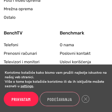
Foto i video oprema
Mrežna oprema
Ostalo
BenchTV
Benchmark
Telefoni
O nama
Prenosni računari
Poslovni kontakt
Televizori i monitori
Uslovi korišćenja
Biznis
Forum
Koristimo kolačiće kako bismo vam pružili najbolje iskustvo na
našoj veb stranici.
Pametni satovi
Više o tome koje kolačiće koristimo ili da ih isključite možete
saznati u
settings
.
Hardver
Slušalice i zvučnici
Close GDPR Cook
PRIHVATAM
PODEŠAVANJA
Desktop računari