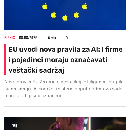
BIZNIS
08.08.2026
6 min
0
EU uvodi nova pravila za AI: I firme
i pojedinci moraju označavati
veštački sadržaj
Nova pravila EU Zakona o veštačkoj inteligenciji stupila
su na snagu. AI sadržaj i sistemi poput četbotova sada
moraju biti jasno označeni