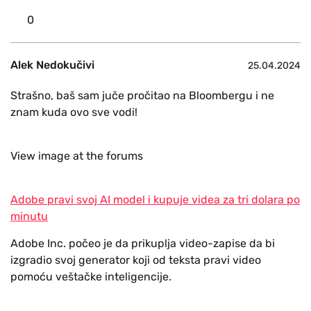
0
Alek Nedokučivi
25.04.2024
Strašno, baš sam juče pročitao na Bloombergu i ne
znam kuda ovo sve vodi!
View image at the forums
Adobe pravi svoj AI model i kupuje videa za tri dolara po
minutu
Adobe Inc. počeo je da prikuplja video-zapise da bi
izgradio svoj generator koji od teksta pravi video
pomoću veštačke inteligencije.