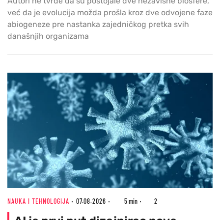
Autori ne tvrde da su postojale dve nezavisne biosfere,
već da je evolucija možda prošla kroz dve odvojene faze
abiogeneze pre nastanka zajedničkog pretka svih
današnjih organizama
NAUKA I TEHNOLOGIJA
07.08.2026
5 min
2