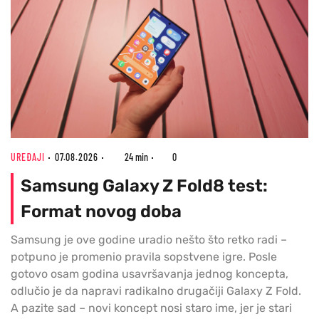
UREĐAJI
07.08.2026
24 min
0
Samsung Galaxy Z Fold8 test:
Format novog doba
Samsung je ove godine uradio nešto što retko radi –
potpuno je promenio pravila sopstvene igre. Posle
gotovo osam godina usavršavanja jednog koncepta,
odlučio je da napravi radikalno drugačiji Galaxy Z Fold.
A pazite sad – novi koncept nosi staro ime, jer je stari