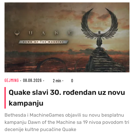
GEJMING
08.08.2026
2 min
0
Quake slavi 30. rođendan uz novu
kampanju
Bethesda i MachineGames objavili su novu besplatnu
kampanju Dawn of the Machine sa 19 nivoa povodom tri
decenije kultne pucačine Quake