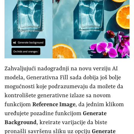
Zahvaljujući nadogradnji na novu verziju AI
modela, Generativna Fill sada dobija još bolje
mogućnosti koje podrazumevaju da možete da
kontrolišete generativne izlaze sa novom
funkcijom
Reference Image
, da jednim klikom
uređujete pozadine funkcijom
Generate
Background
, kreirate varijacije da biste
pronašli savršenu sliku uz opciju
Generate