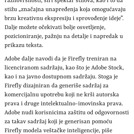
raznovrsnosti, širi spektar stilova, kao i to da
stižu „značajna unapređenja koja omogućavaju
brzu kreativnu ekspresiju i sprovođenje ideje”.
Dalje možete očekivati bolje osvetljenje,
pozicioniranje, pažnju na detalje i napredak u
prikazu teksta.
Adobe dalje navodi da je Firefly treniran na
licenciranom sadržaju, kao što je Adobe Stock,
kao i na javno dostupnom sadržaju. Stoga je
Firefly dizajniran da generiše sadržaj za
komercijalnu upotrebu koji ne krši autorska
prava i druge intelektualno-imovinska prava.
Adobe nudi korisnicima zaštitu od odgovornosti
za takav sadržaj koji je generisan pomoću
Firefly modela veštačke inteligencije, piše