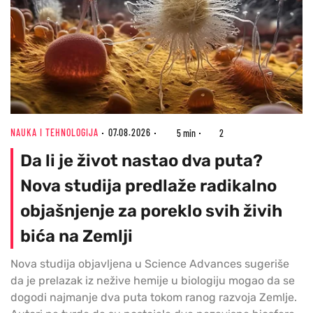
NAUKA I TEHNOLOGIJA
07.08.2026
5 min
2
Da li je život nastao dva puta?
Nova studija predlaže radikalno
objašnjenje za poreklo svih živih
bića na Zemlji
Nova studija objavljena u Science Advances sugeriše
da je prelazak iz nežive hemije u biologiju mogao da se
dogodi najmanje dva puta tokom ranog razvoja Zemlje.