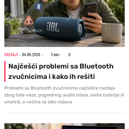
UREĐAJI
04.08.2026
3 min
0
Najčešći problemi sa Bluetooth
zvučnicima i kako ih rešiti
Problemi sa Bluetooth zvučnicima najčešće nastaju
zbog loše veze, pogrešnog audio izlaza, slabe baterije ili
smetnji, a većina se lako rešava