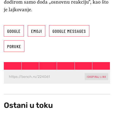
dodirom samo doda „osnovnu reakciju“, kao što
je lajkovanje.
GOOGLE
EMOJI
GOOGLE MESSAGES
PORUKE
ISKOPIRAJ LINK
Ostani u toku