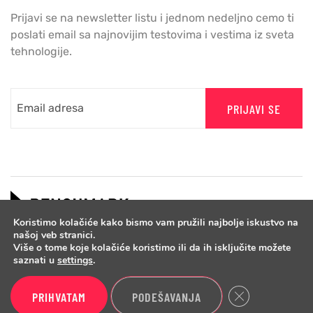
Prijavi se na newsletter listu i jednom nedeljno cemo ti
poslati email sa najnovijim testovima i vestima iz sveta
tehnologije.
PRIJAVI SE
Koristimo kolačiće kako bismo vam pružili najbolje iskustvo na
našoj veb stranici.
Više o tome koje kolačiće koristimo ili da ih isključite možete
saznati u
settings
.
Close GDPR Cook
PRIHVATAM
PODEŠAVANJA