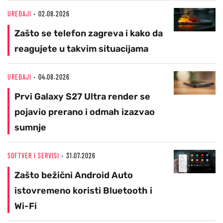
UREĐAJI
02.08.2026
Zašto se telefon zagreva i kako da
reagujete u takvim situacijama
UREĐAJI
04.08.2026
Prvi Galaxy S27 Ultra render se
pojavio prerano i odmah izazvao
sumnje
SOFTVER I SERVISI
31.07.2026
Zašto bežični Android Auto
istovremeno koristi Bluetooth i
Wi-Fi