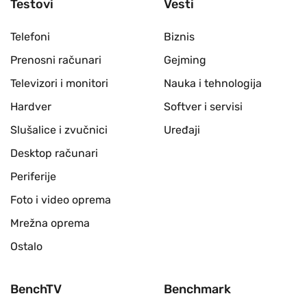
Testovi
Vesti
Telefoni
Biznis
Prenosni računari
Gejming
Televizori i monitori
Nauka i tehnologija
Hardver
Softver i servisi
Slušalice i zvučnici
Uređaji
Desktop računari
Periferije
Foto i video oprema
Mrežna oprema
Ostalo
BenchTV
Benchmark