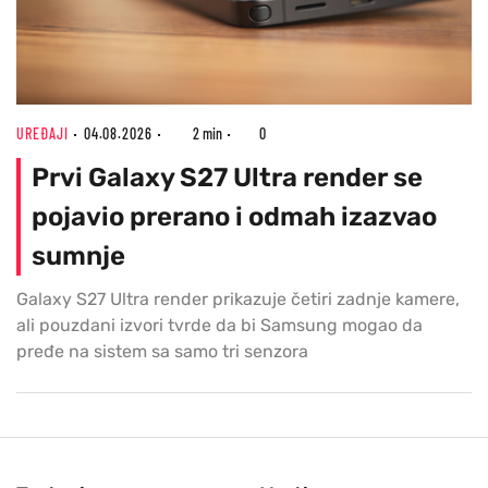
UREĐAJI
04.08.2026
2 min
0
Prvi Galaxy S27 Ultra render se
pojavio prerano i odmah izazvao
sumnje
Galaxy S27 Ultra render prikazuje četiri zadnje kamere,
ali pouzdani izvori tvrde da bi Samsung mogao da
pređe na sistem sa samo tri senzora