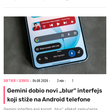
SOFTVER I SERVISI
04.08.2026
2 min
1
Gemini dobio novi „blur“ interfejs
koji stiže na Android telefone
Gemini interfejs koji koristi „blur“, efekat zamućenja