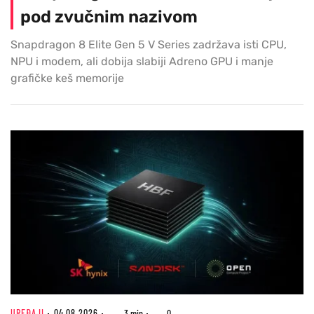
pod zvučnim nazivom
Snapdragon 8 Elite Gen 5 V Series zadržava isti CPU,
NPU i modem, ali dobija slabiji Adreno GPU i manje
grafičke keš memorije
UREĐAJI
04.08.2026
3 min
0