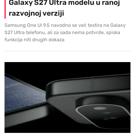
Galaxy S27 Ultra modelu u ranoj
razvojnoj verziji
Samsung One UI 9.5 navodno se već testira na Galaxy
S27 Ultra telefonu, ali za sada nema potvrde, spiska
funkcija niti drugih dokaza