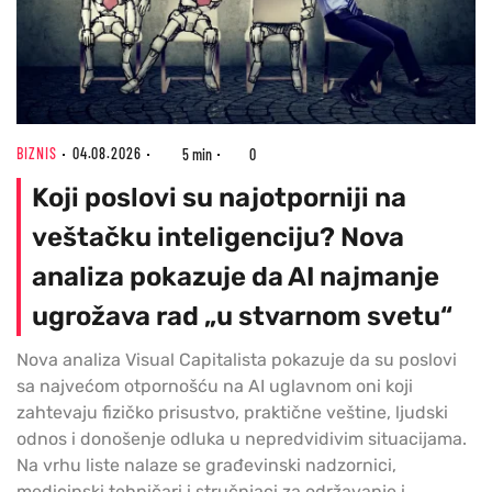
BIZNIS
04.08.2026
5 min
0
Koji poslovi su najotporniji na
veštačku inteligenciju? Nova
analiza pokazuje da AI najmanje
ugrožava rad „u stvarnom svetu“
Nova analiza Visual Capitalista pokazuje da su poslovi
sa najvećom otpornošću na AI uglavnom oni koji
zahtevaju fizičko prisustvo, praktične veštine, ljudski
odnos i donošenje odluka u nepredvidivim situacijama.
Na vrhu liste nalaze se građevinski nadzornici,
medicinski tehničari i stručnjaci za održavanje i