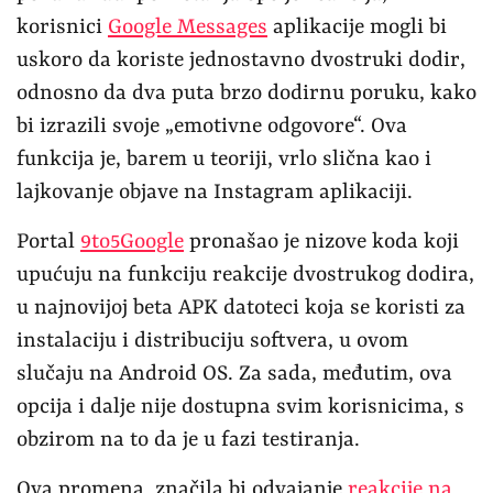
korisnici
Google Messages
aplikacije mogli bi
uskoro da koriste jednostavno dvostruki dodir,
odnosno da dva puta brzo dodirnu poruku, kako
bi izrazili svoje „emotivne odgovore“. Ova
funkcija je, barem u teoriji, vrlo slična kao i
lajkovanje objave na Instagram aplikaciji.
Portal
9to5Google
pronašao je nizove koda koji
upućuju na funkciju reakcije dvostrukog dodira,
u najnovijoj beta APK datoteci koja se koristi za
instalaciju i distribuciju softvera, u ovom
slučaju na Android OS. Za sada, međutim, ova
opcija i dalje nije dostupna svim korisnicima, s
obzirom na to da je u fazi testiranja.
Ova promena značila bi odvajanje
reakcije na