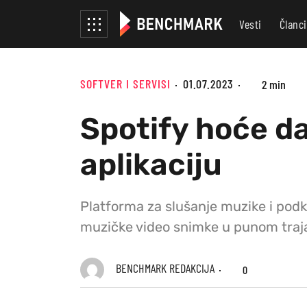
Vesti
Članci
SOFTVER I SERVISI
01.07.2023
2 min
Spotify hoće d
aplikaciju
Platforma za slušanje muzike i podk
muzičke video snimke u punom traj
BENCHMARK REDAKCIJA
0