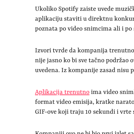
Ukoliko Spotify zaiste uvede muzičk
aplikaciju staviti u direktnu konk
poznata po video snimcima ali i po
Izvori tvrde da kompanija trenutno
nije jasno ko bi sve tačno podržao o
uvedena. Iz kompanije zasad nisu p
Aplikacija trenutno
ima video snimk
format video emisija, kratke narato
GIF-ove koji traju 10 sekundi i vrte
Kompaniji ovo ne bi bio prvi izlet s