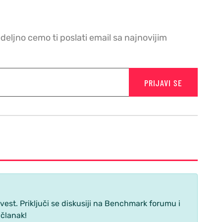
edeljno cemo ti poslati email sa najnovijim
PRIJAVI SE
st. Priključi se diskusiji na Benchmark forumu i
 članak!