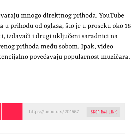
stvaraju mnogo direktnog prihoda. YouTube
 u prihodu od oglasa, što je u proseku oko 18
i, izdavači i drugi uključeni saradnici na
arenog prihoda među sobom. Ipak, video
tencijalno povećavaju popularnost muzičara.
ISKOPIRAJ LINK