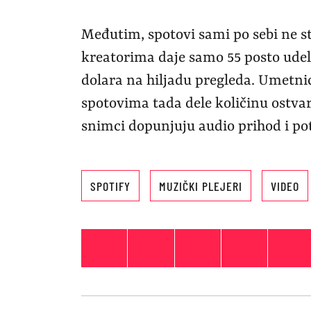
Međutim, spotovi sami po sebi ne 
kreatorima daje samo 55 posto udela
dolara na hiljadu pregleda. Umetnic
spotovima tada dele količinu ostv
snimci dopunjuju audio prihod i po
SPOTIFY
MUZIČKI PLEJERI
VIDEO