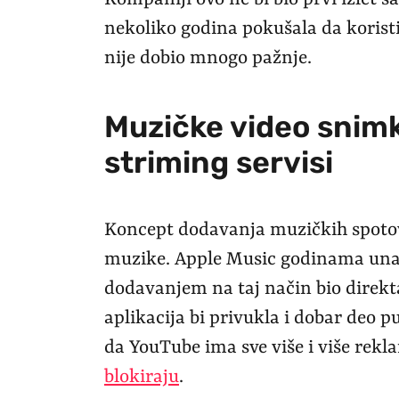
nekoliko godina pokušala da korist
nije dobio mnogo pažnje.
Muzičke video snimk
striming servisi
Koncept dodavanja muzičkih spoto
muzike. Apple Music godinama unaz
dodavanjem na taj način bio direkta
aplikacija bi privukla i dobar deo 
da YouTube ima sve više i više rekl
blokiraju
.