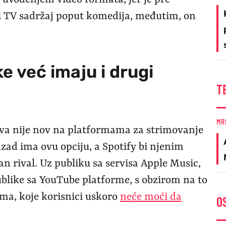
i TV sadržaj poput komedija, međutim, on
e već imaju i drugi
T
MR
va nije nov na platformama za strimovanje
ad ima ovu opciju, a Spotify bi njenim
n rival. Uz publiku sa servisa Apple Music,
publike sa YouTube platforme, s obzirom na to
ama, koje korisnici uskoro
neće moći da
O