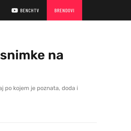
BENCHTV
BRENDOVI
 snimke na
j po kojem je poznata, doda i