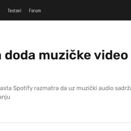
Testovi
Forum
a doda muzičke video
asta Spotify razmatra da uz muzički audio sadrža
anju