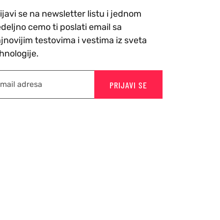
ijavi se na newsletter listu i jednom
deljno cemo ti poslati email sa
jnovijim testovima i vestima iz sveta
hnologije.
PRIJAVI SE