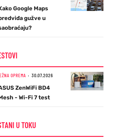
Kako Google Maps
predviđa gužve u
saobraćaju?
ESTOVI
EŽNA OPREMA
30.07.2026
ASUS ZenWiFi BD4
Mesh - Wi-Fi 7 test
STANI U TOKU