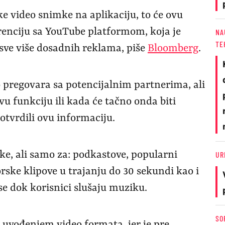
e video snimke na aplikaciju, to će ovu
urenciju sa YouTube platformom, koja je
NA
TE
 sve više dosadnih reklama, piše
Bloomberg
.
 pregovara sa potencijalnim partnerima, ali
vu funkciju ili kada će tačno onda biti
otvrdili ovu informaciju.
e, ali samo za: podkastove, popularni
UR
rske klipove u trajanju do 30 sekundi kao i
 se dok korisnici slušaju muziku.
SO
a uvođenjem video formata, jer je pre