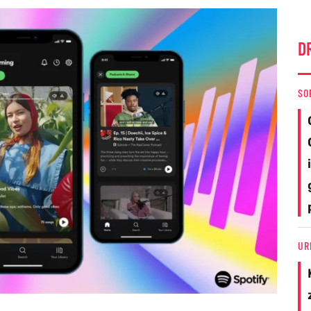
D
SO
UR