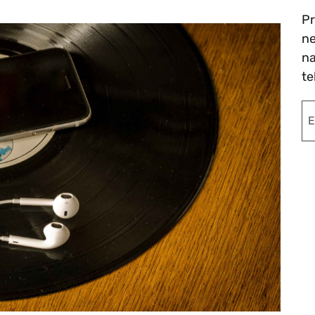
Pr
ne
na
te