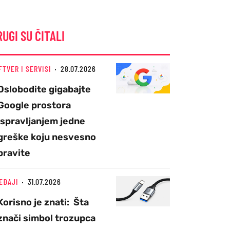
RUGI SU ČITALI
FTVER I SERVISI
28.07.2026
Oslobodite gigabajte
Google prostora
ispravljanjem jedne
greške koju nesvesno
pravite
EĐAJI
31.07.2026
Korisno je znati: Šta
znači simbol trozupca