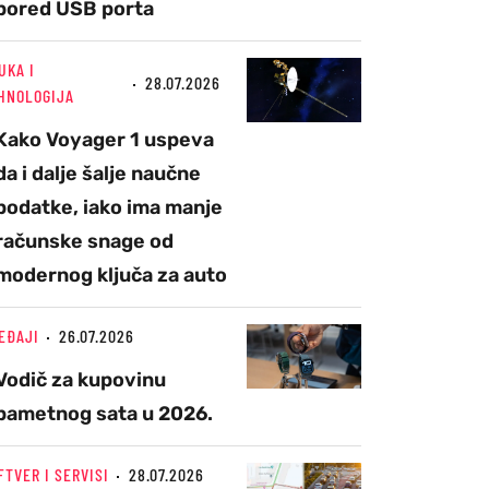
pored USB porta
UKA I
28.07.2026
HNOLOGIJA
Kako Voyager 1 uspeva
da i dalje šalje naučne
podatke, iako ima manje
računske snage od
modernog ključa za auto
EĐAJI
26.07.2026
Vodič za kupovinu
pametnog sata u 2026.
FTVER I SERVISI
28.07.2026