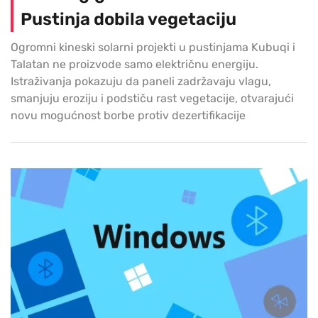
Pustinja dobila vegetaciju
Ogromni kineski solarni projekti u pustinjama Kubuqi i
Talatan ne proizvode samo električnu energiju.
Istraživanja pokazuju da paneli zadržavaju vlagu,
smanjuju eroziju i podstiču rast vegetacije, otvarajući
novu mogućnost borbe protiv dezertifikacije