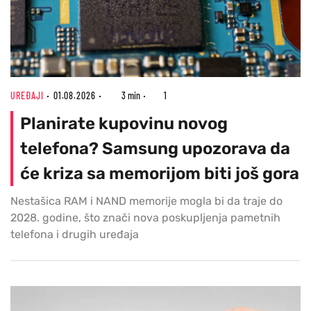
UREĐAJI
01.08.2026
3 min
1
Planirate kupovinu novog
telefona? Samsung upozorava da
će kriza sa memorijom biti još gora
Nestašica RAM i NAND memorije mogla bi da traje do
2028. godine, što znači nova poskupljenja pametnih
telefona i drugih uređaja