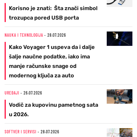
Korisno je znati: Šta znači simbol
trozupca pored USB porta
NAUKA I TEHNOLOGIJA
28.07.2026
Kako Voyager 1 uspeva da i dalje
šalje naučne podatke, iako ima
manje računske snage od
modernog ključa za auto
UREĐAJI
26.07.2026
Vodič za kupovinu pametnog sata
u 2026.
SOFTVER I SERVISI
28.07.2026