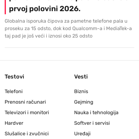
prvoj polovini 2026.
Globalna isporuka čipova za pametne telefone pala u
proseku za 15 odsto, dok kod Qualcomm-a i MediaTek-a
taj pad je još veći i iznosi oko 25 odsto
Testovi
Vesti
Telefoni
Biznis
Prenosni računari
Gejming
Televizori i monitori
Nauka i tehnologija
Hardver
Softver i servisi
Slušalice i zvučnici
Uređaji