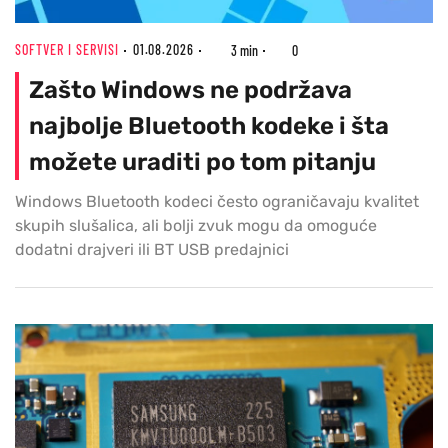
SOFTVER I SERVISI
01.08.2026
3 min
0
Zašto Windows ne podržava
najbolje Bluetooth kodeke i šta
možete uraditi po tom pitanju
Windows Bluetooth kodeci često ograničavaju kvalitet
skupih slušalica, ali bolji zvuk mogu da omoguće
dodatni drajveri ili BT USB predajnici