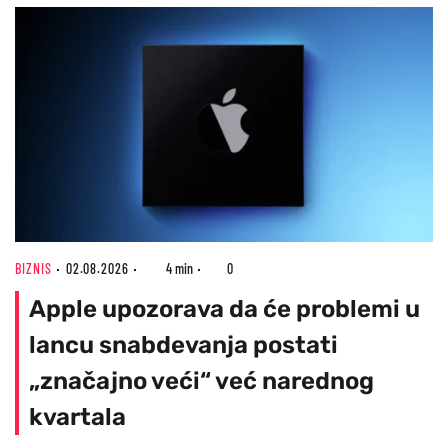
BIZNIS
02.08.2026
4 min
0
Apple upozorava da će problemi u
lancu snabdevanja postati
„značajno veći“ već narednog
kvartala