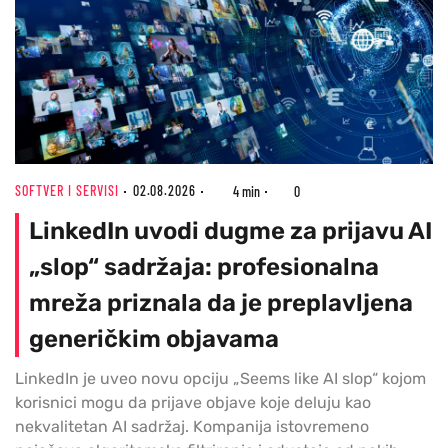
SOFTVER I SERVISI
02.08.2026
4 min
0
LinkedIn uvodi dugme za prijavu AI
„slop“ sadržaja: profesionalna
mreža priznala da je preplavljena
generičkim objavama
LinkedIn je uveo novu opciju „Seems like AI slop“ kojom
korisnici mogu da prijave objave koje deluju kao
nekvalitetan AI sadržaj. Kompanija istovremeno