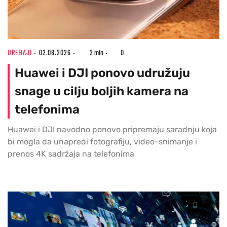
UREĐAJI
02.08.2026
2 min
0
Huawei i DJI ponovo udružuju
snage u cilju boljih kamera na
telefonima
Huawei i DJI navodno ponovo pripremaju saradnju koja
bi mogla da unapredi fotografiju, video-snimanje i
prenos 4K sadržaja na telefonima