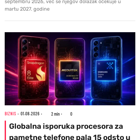
septembru 2026, već se njegov dolazak očekuje u
martu 2027. godine
BIZNIS
01.08.2026
2 min
0
Globalna isporuka procesora za
pametne telefone pala 15 odsto u