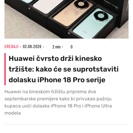
UREĐAJI
02.08.2026
2 min
0
Huawei čvrsto drži kinesko
tržište: kako će se suprotstaviti
dolasku iPhone 18 Pro serije
Huawei na kineskom tržištu priprema dve
septembarske premijere kako bi privukao pažnju
kupaca uoči dolaska iPhone 18 Pro i iPhone Ultra
modela