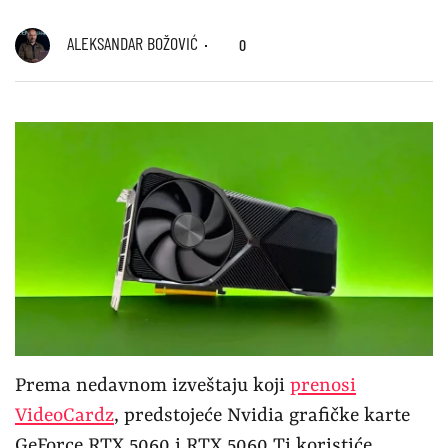
ALEKSANDAR BOŽOVIĆ
0
Prema nedavnom izveštaju koji
prenosi
VideoCardz
, predstojeće Nvidia grafičke karte
GeForce RTX 5060 i RTX 5060 Ti koristiće