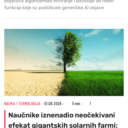
pojačava algoritamsko filtriranje i odustaje od nekih
funkcija koje su podsticale generičke AI objave
NAUKA I TEHNOLOGIJA
01.08.2026
5 min
1
Naučnike iznenadio neočekivani
efekat gigantskih solarnih farmi: