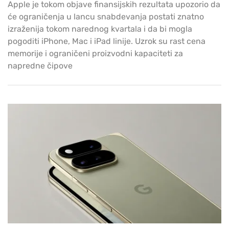
Apple je tokom objave finansijskih rezultata upozorio da
će ograničenja u lancu snabdevanja postati znatno
izraženija tokom narednog kvartala i da bi mogla
pogoditi iPhone, Mac i iPad linije. Uzrok su rast cena
memorije i ograničeni proizvodni kapaciteti za
napredne čipove