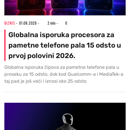
BIZNIS
01.08.2026
2 min
0
Globalna isporuka procesora za
pametne telefone pala 15 odsto u
prvoj polovini 2026.
Globalna isporuka čipova za pametne telefone pala u
proseku za 15 odsto, dok kod Qualcomm-a i MediaTek-a
taj pad je još veći i iznosi oko 25 odsto