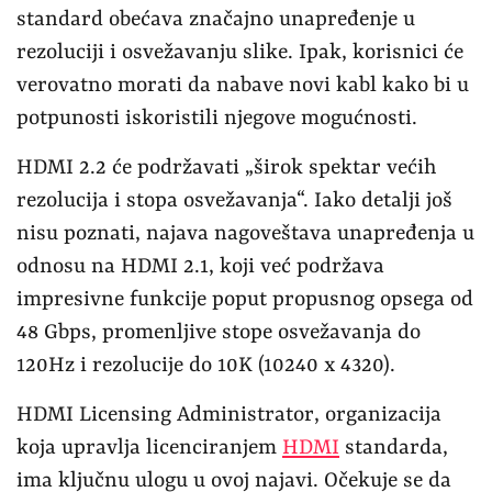
standard obećava značajno unapređenje u
rezoluciji i osvežavanju slike. Ipak, korisnici će
verovatno morati da nabave novi kabl kako bi u
potpunosti iskoristili njegove mogućnosti.
HDMI 2.2 će podržavati „širok spektar većih
rezolucija i stopa osvežavanja“. Iako detalji još
nisu poznati, najava nagoveštava unapređenja u
odnosu na HDMI 2.1, koji već podržava
impresivne funkcije poput propusnog opsega od
48 Gbps, promenljive stope osvežavanja do
120Hz i rezolucije do 10K (10240 x 4320).
HDMI Licensing Administrator, organizacija
koja upravlja licenciranjem
HDMI
standarda,
ima ključnu ulogu u ovoj najavi. Očekuje se da