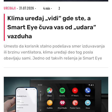
UREĐAJI
31.07.2026
4 min
3
Klima uređaj „vidi“ gde ste, a
Smart Eye čuva vas od „udara“
vazduha
Umesto da korisnik stalno podešava smer izduvavanja
ili brzinu ventilatora, klima uređaji deo tog posla
obavljaju sami. Jedno od takvih rešenja je Smart Eye