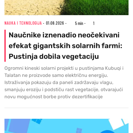
NAUKA I TEHNOLOGIJA
01.08.2026
5 min
1
Naučnike iznenadio neočekivani
efekat gigantskih solarnih farmi:
Pustinja dobila vegetaciju
Ogromni kineski solarni projekti u pustinjama Kubuqi i
Talatan ne proizvode samo električnu energiju.
Istraživanja pokazuju da paneli zadržavaju vlagu,
smanjuju eroziju i podstiču rast vegetacije, otvarajući
novu mogućnost borbe protiv dezertifikacije