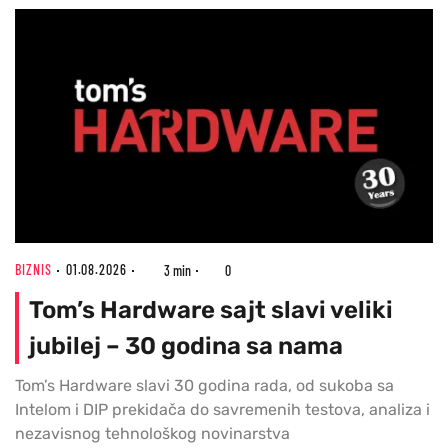
BIZNIS
01.08.2026
3 min
0
Tom’s Hardware sajt slavi veliki
jubilej – 30 godina sa nama
Tom’s Hardware slavi 30 godina rada, od sukoba sa
Intelom i DIP prekidača do savremenih testova, analiza i
nezavisnog tehnološkog novinarstva