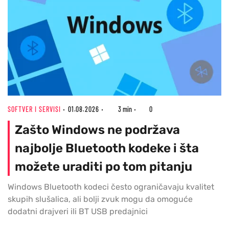
SOFTVER I SERVISI
01.08.2026
3 min
0
Zašto Windows ne podržava
najbolje Bluetooth kodeke i šta
možete uraditi po tom pitanju
Windows Bluetooth kodeci često ograničavaju kvalitet
skupih slušalica, ali bolji zvuk mogu da omoguće
dodatni drajveri ili BT USB predajnici