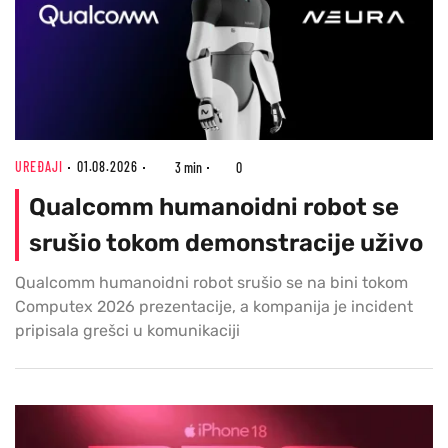
UREĐAJI
01.08.2026
3 min
0
Qualcomm humanoidni robot se
srušio tokom demonstracije uživo
Qualcomm humanoidni robot srušio se na bini tokom
Computex 2026 prezentacije, a kompanija je incident
pripisala grešci u komunikaciji