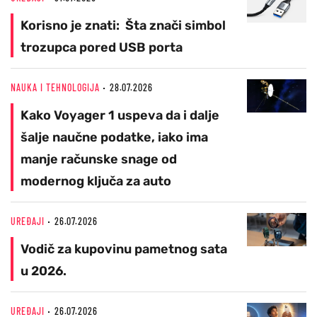
Korisno je znati: Šta znači simbol
trozupca pored USB porta
NAUKA I TEHNOLOGIJA
28.07.2026
Kako Voyager 1 uspeva da i dalje
šalje naučne podatke, iako ima
manje računske snage od
modernog ključa za auto
UREĐAJI
26.07.2026
Vodič za kupovinu pametnog sata
u 2026.
UREĐAJI
26.07.2026