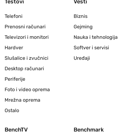
Testovi
Vesti
Telefoni
Biznis
Prenosni računari
Gejming
Televizori i monitori
Nauka i tehnologija
Hardver
Softver i servisi
Slušalice i zvučnici
Uređaji
Desktop računari
Periferije
Foto i video oprema
Mrežna oprema
Ostalo
BenchTV
Benchmark