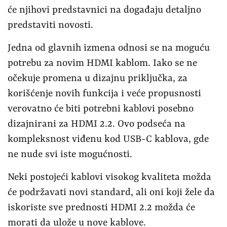
će njihovi predstavnici na događaju detaljno
predstaviti novosti.
Jedna od glavnih izmena odnosi se na moguću
potrebu za novim HDMI kablom. Iako se ne
očekuje promena u dizajnu priključka, za
korišćenje novih funkcija i veće propusnosti
verovatno će biti potrebni kablovi posebno
dizajnirani za HDMI 2.2. Ovo podseća na
kompleksnost viđenu kod USB-C kablova, gde
ne nude svi iste mogućnosti.
Neki postojeći kablovi visokog kvaliteta možda
će podržavati novi standard, ali oni koji žele da
iskoriste sve prednosti HDMI 2.2 možda će
morati da ulože u nove kablove.