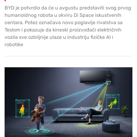
BYD je potvrdio da će u avgustu predstaviti svog prvog
humanoidnog robota u okviru Di Space iskustvenih
centara. Potez označava novo poglavlje rivalstva sa
Teslom i pokazuje da kineski proizvođači električnih
vozila sve ozbiljnije ulaze u industriju fizičke AI i
robotike