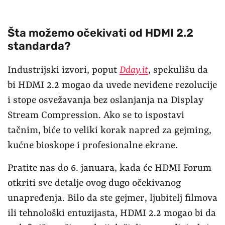
Šta možemo očekivati od HDMI 2.2
standarda?
Industrijski izvori, poput
Dday.it
, spekulišu da
bi HDMI 2.2 mogao da uvede neviđene rezolucije
i stope osvežavanja bez oslanjanja na Display
Stream Compression. Ako se to ispostavi
tačnim, biće to veliki korak napred za gejming,
kućne bioskope i profesionalne ekrane.
Pratite nas do 6. januara, kada će HDMI Forum
otkriti sve detalje ovog dugo očekivanog
unapređenja. Bilo da ste gejmer, ljubitelj filmova
ili tehnološki entuzijasta, HDMI 2.2 mogao bi da