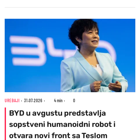
UREĐAJI
31.07.2026
4 min
0
BYD u avgustu predstavlja
sopstveni humanoidni robot i
otvara novi front sa Teslom