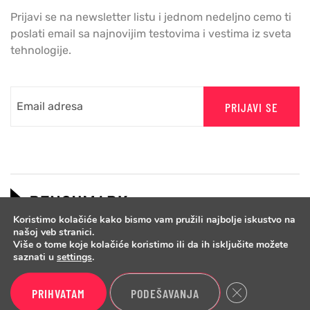
Prijavi se na newsletter listu i jednom nedeljno cemo ti
poslati email sa najnovijim testovima i vestima iz sveta
tehnologije.
PRIJAVI SE
Koristimo kolačiće kako bismo vam pružili najbolje iskustvo na
našoj veb stranici.
Više o tome koje kolačiće koristimo ili da ih isključite možete
saznati u
settings
.
Close GDPR Cook
PRIHVATAM
PODEŠAVANJA