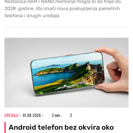
Nestašica RAM i NAND memorije mogla bi da traje do
2028. godine, što znači nova poskupljenja pametnih
telefona i drugih uređaja
UREĐAJI
01.08.2026
2 min
3
Android telefon bez okvira oko