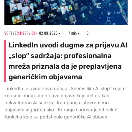
SOFTVER I SERVISI
02.08.2026
4 min
0
LinkedIn uvodi dugme za prijavu AI
„slop“ sadržaja: profesionalna
mreža priznala da je preplavljena
generičkim objavama
LinkedIn je uveo novu opciju „Seems like AI slop“ kojom
korisnici mogu da prijave objave koje deluju kao
nekvalitetan AI sadržaj. Kompanija istovremeno
pojačava algoritamsko filtriranje i odustaje od nekih
funkcija koje su podsticale generičke AI objave