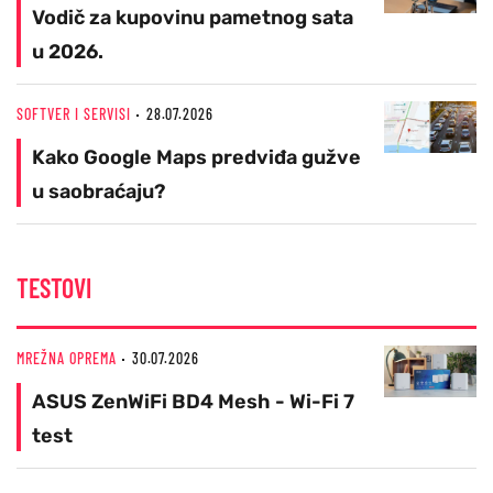
Vodič za kupovinu pametnog sata
u 2026.
SOFTVER I SERVISI
28.07.2026
Kako Google Maps predviđa gužve
u saobraćaju?
TESTOVI
MREŽNA OPREMA
30.07.2026
ASUS ZenWiFi BD4 Mesh - Wi-Fi 7
test