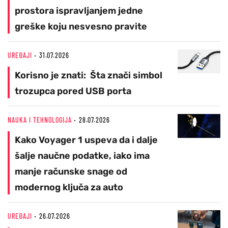
prostora ispravljanjem jedne
greške koju nesvesno pravite
UREĐAJI
31.07.2026
Korisno je znati: Šta znači simbol
trozupca pored USB porta
NAUKA I TEHNOLOGIJA
28.07.2026
Kako Voyager 1 uspeva da i dalje
šalje naučne podatke, iako ima
manje računske snage od
modernog ključa za auto
UREĐAJI
26.07.2026