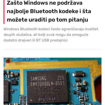
Zašto Windows ne podržava
najbolje Bluetooth kodeke i šta
možete uraditi po tom pitanju
Windows Bluetooth kodeci često ograničavaju kvalitet
skupih slušalica, ali bolji zvuk mogu da omoguće
dodatni drajveri ili BT USB predajnici