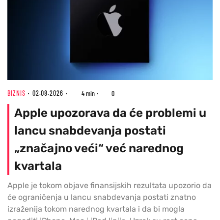
BIZNIS
02.08.2026
4 min
0
Apple upozorava da će problemi u
lancu snabdevanja postati
„značajno veći“ već narednog
kvartala
Apple je tokom objave finansijskih rezultata upozorio da
će ograničenja u lancu snabdevanja postati znatno
izraženija tokom narednog kvartala i da bi mogla