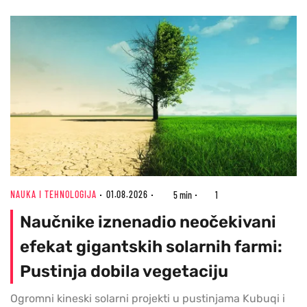
NAUKA I TEHNOLOGIJA
01.08.2026
5 min
1
Naučnike iznenadio neočekivani
efekat gigantskih solarnih farmi:
Pustinja dobila vegetaciju
Ogromni kineski solarni projekti u pustinjama Kubuqi i