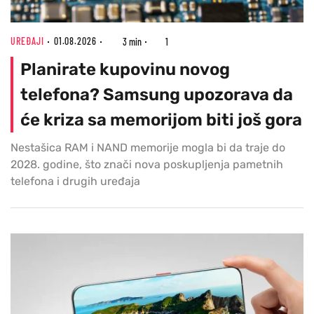
UREĐAJI
01.08.2026
3 min
1
Planirate kupovinu novog
telefona? Samsung upozorava da
će kriza sa memorijom biti još gora
Nestašica RAM i NAND memorije mogla bi da traje do
2028. godine, što znači nova poskupljenja pametnih
telefona i drugih uređaja