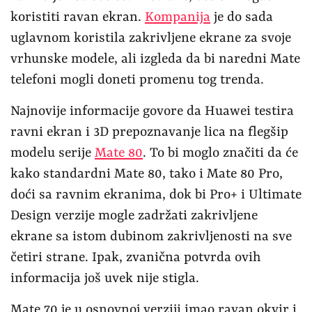
koristiti ravan ekran.
Kompanija
je do sada
uglavnom koristila zakrivljene ekrane za svoje
vrhunske modele, ali izgleda da bi naredni Mate
telefoni mogli doneti promenu tog trenda.
Najnovije informacije govore da Huawei testira
ravni ekran i 3D prepoznavanje lica na flegšip
modelu serije
Mate 80
. To bi moglo značiti da će
kako standardni Mate 80, tako i Mate 80 Pro,
doći sa ravnim ekranima, dok bi Pro+ i Ultimate
Design verzije mogle zadržati zakrivljene
ekrane sa istom dubinom zakrivljenosti na sve
četiri strane. Ipak, zvanična potvrda ovih
informacija još uvek nije stigla.
Mate 70 je u osnovnoj verziji imao ravan okvir i