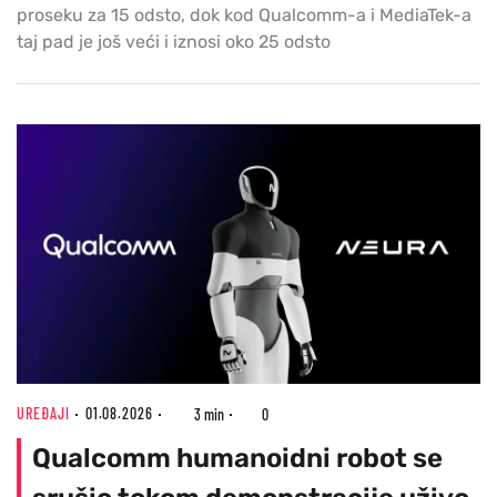
proseku za 15 odsto, dok kod Qualcomm-a i MediaTek-a
taj pad je još veći i iznosi oko 25 odsto
UREĐAJI
01.08.2026
3 min
0
Qualcomm humanoidni robot se