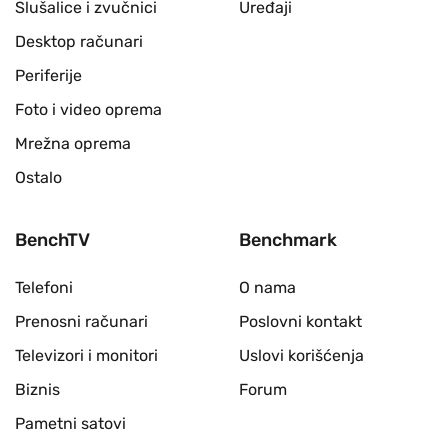
Slušalice i zvučnici
Uređaji
Desktop računari
Periferije
Foto i video oprema
Mrežna oprema
Ostalo
BenchTV
Benchmark
Telefoni
O nama
Prenosni računari
Poslovni kontakt
Televizori i monitori
Uslovi korišćenja
Biznis
Forum
Pametni satovi