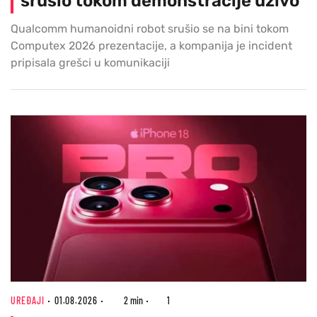
srušio tokom demonstracije uživo
Qualcomm humanoidni robot srušio se na bini tokom
Computex 2026 prezentacije, a kompanija je incident
pripisala grešci u komunikaciji
UREĐAJI
01.08.2026
2 min
1