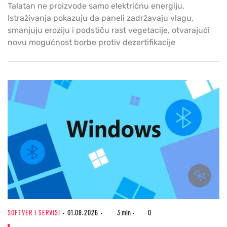
Talatan ne proizvode samo električnu energiju.
Istraživanja pokazuju da paneli zadržavaju vlagu,
smanjuju eroziju i podstiču rast vegetacije, otvarajući
novu mogućnost borbe protiv dezertifikacije
SOFTVER I SERVISI
01.08.2026
3 min
0