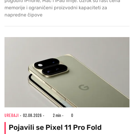
pogoditi iPhone, Mac i iPad linije. Uzrok su rast cena
memorije i ograničeni proizvodni kapaciteti za
napredne čipove
UREĐAJI
02.08.2026
2 min
0
Pojavili se Pixel 11 Pro Fold