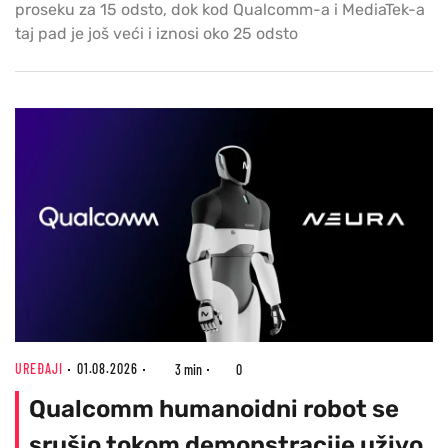
proseku za 15 odsto, dok kod Qualcomm-a i MediaTek-a
taj pad je još veći i iznosi oko 25 odsto
UREĐAJI
01.08.2026
3 min
0
Qualcomm humanoidni robot se
srušio tokom demonstracije uživo