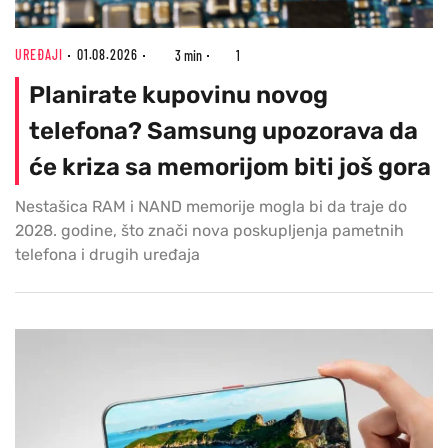
UREĐAJI
01.08.2026
3 min
1
Planirate kupovinu novog
telefona? Samsung upozorava da
će kriza sa memorijom biti još gora
Nestašica RAM i NAND memorije mogla bi da traje do
2028. godine, što znači nova poskupljenja pametnih
telefona i drugih uređaja