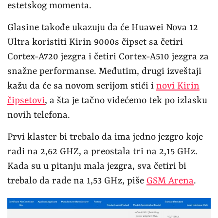
estetskog momenta.
Glasine takođe ukazuju da će Huawei Nova 12
Ultra koristiti Kirin 9000s čipset sa četiri
Cortex-A720 jezgra i četiri Cortex-A510 jezgra za
snažne performanse. Međutim, drugi izveštaji
kažu da će sa novom serijom stići i
novi Kirin
čipsetovi
, a šta je tačno videćemo tek po izlasku
novih telefona.
Prvi klaster bi trebalo da ima jedno jezgro koje
radi na 2,62 GHZ, a preostala tri na 2,15 GHz.
Kada su u pitanju mala jezgra, sva četiri bi
trebalo da rade na 1,53 GHz, piše
GSM Arena
.