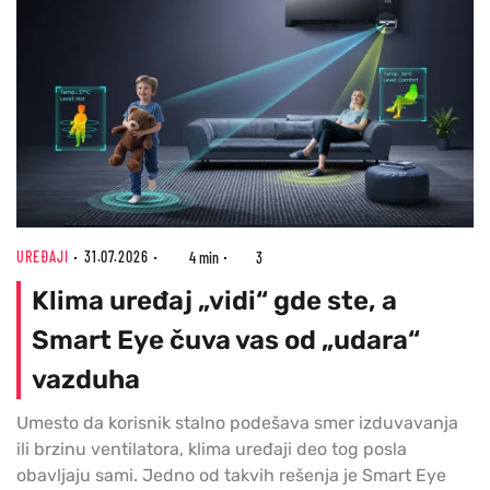
UREĐAJI
31.07.2026
4 min
3
Klima uređaj „vidi“ gde ste, a
Smart Eye čuva vas od „udara“
vazduha
Umesto da korisnik stalno podešava smer izduvavanja
ili brzinu ventilatora, klima uređaji deo tog posla
obavljaju sami. Jedno od takvih rešenja je Smart Eye