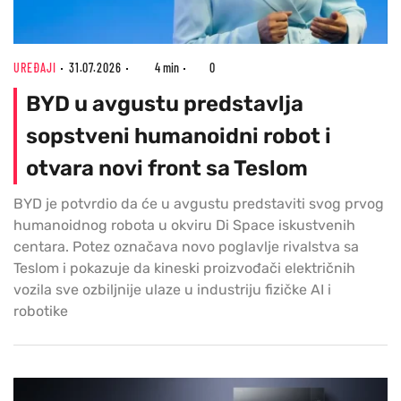
UREĐAJI
31.07.2026
4 min
0
BYD u avgustu predstavlja
sopstveni humanoidni robot i
otvara novi front sa Teslom
BYD je potvrdio da će u avgustu predstaviti svog prvog
humanoidnog robota u okviru Di Space iskustvenih
centara. Potez označava novo poglavlje rivalstva sa
Teslom i pokazuje da kineski proizvođači električnih
vozila sve ozbiljnije ulaze u industriju fizičke AI i
robotike