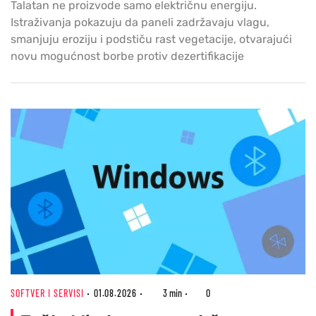
Talatan ne proizvode samo električnu energiju.
Istraživanja pokazuju da paneli zadržavaju vlagu,
smanjuju eroziju i podstiču rast vegetacije, otvarajući
novu mogućnost borbe protiv dezertifikacije
SOFTVER I SERVISI
01.08.2026
3 min
0