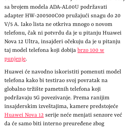
sa brojem modela ADA-AL00U podržavati
adapter HW-200500C00 pružajući snagu do 20
V/5 A. Iako lista ne otkriva mnogo o novom
telefonu, čak ni potvrdu da je u pitanju Huawei
Nova 12 Ultra, insajderi očekuju da je u pitanju
taj model telefona koji dobija
brzo 100 w
punjenje
.
Huawei će navodno iskoristiti pomenuti model
telefona kako bi testirao svoj povratak na
globalno tržište pametnih telefona koji
podržavaju 5G povezivanje. Prema ranijim
insajderskim izveštajima, kamere predstojeće
Huawei Nova 12
serije neće menjati senzore već
da će samo biti interno preuređene zbog