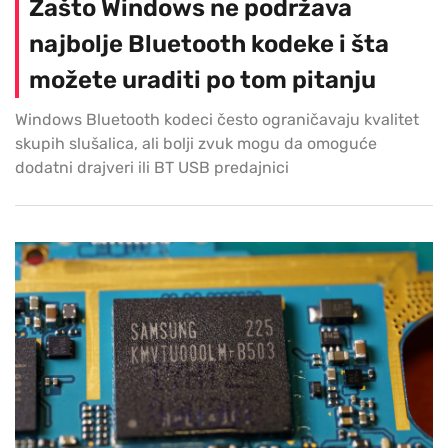
Zašto Windows ne podržava
najbolje Bluetooth kodeke i šta
možete uraditi po tom pitanju
Windows Bluetooth kodeci često ograničavaju kvalitet
skupih slušalica, ali bolji zvuk mogu da omoguće
dodatni drajveri ili BT USB predajnici