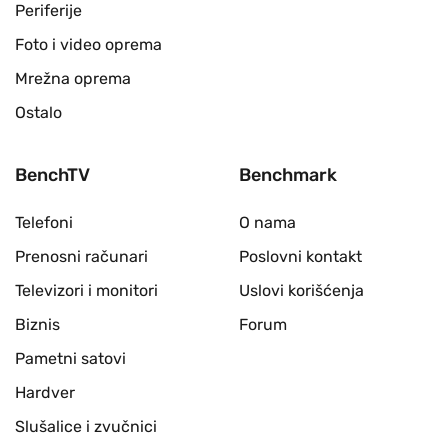
Periferije
Foto i video oprema
Mrežna oprema
Ostalo
BenchTV
Benchmark
Telefoni
O nama
Prenosni računari
Poslovni kontakt
Televizori i monitori
Uslovi korišćenja
Biznis
Forum
Pametni satovi
Hardver
Slušalice i zvučnici