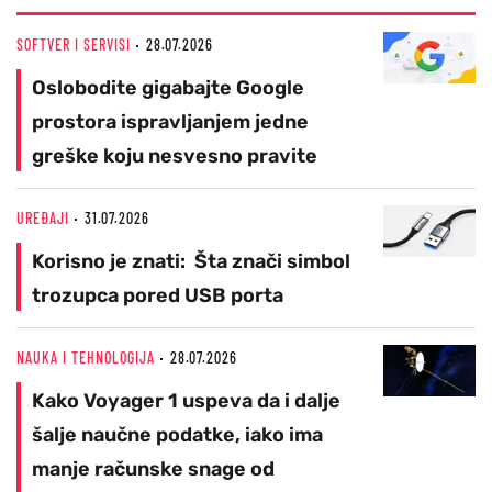
SOFTVER I SERVISI
28.07.2026
Oslobodite gigabajte Google
prostora ispravljanjem jedne
greške koju nesvesno pravite
UREĐAJI
31.07.2026
Korisno je znati: Šta znači simbol
trozupca pored USB porta
NAUKA I TEHNOLOGIJA
28.07.2026
Kako Voyager 1 uspeva da i dalje
šalje naučne podatke, iako ima
manje računske snage od