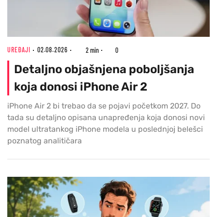
UREĐAJI
02.08.2026
2 min
0
Detaljno objašnjena poboljšanja
koja donosi iPhone Air 2
iPhone Air 2 bi trebao da se pojavi početkom 2027. Do
tada su detaljno opisana unapređenja koja donosi novi
model ultratankog iPhone modela u poslednjoj belešci
poznatog analitičara