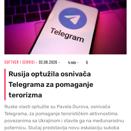
SOFTVER I SERVISI
02.08.2026
4 min
0
Rusija optužila osnivača
Telegrama za pomaganje
terorizma
Ruske vlasti optužile su Pavela Durova, osnivača
Telegrama, za pomaganje terorističkim aktivnostima
povezanima sa Ukrajinom i stavile ga na međunarodnu
poternicu. Slučaj predstavlja novu eskalaciju sukoba