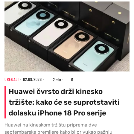
UREĐAJI
02.08.2026
2 min
0
Huawei čvrsto drži kinesko
tržište: kako će se suprotstaviti
dolasku iPhone 18 Pro serije
Huawei na kineskom tržištu priprema dve
septembarske premijere kako bi privukao pažnju