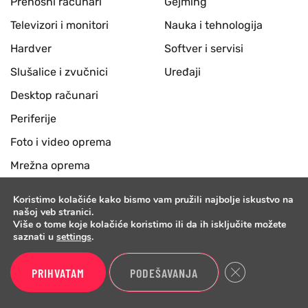
Prenosni računari
Gejming
Televizori i monitori
Nauka i tehnologija
Hardver
Softver i servisi
Slušalice i zvučnici
Uređaji
Desktop računari
Periferije
Foto i video oprema
Mrežna oprema
Ostalo
Koristimo kolačiće kako bismo vam pružili najbolje iskustvo na
našoj veb stranici.
Više o tome koje kolačiće koristimo ili da ih isključite možete
BenchTV
Benchmark
saznati u
settings
.
Telefoni
O nama
Close GDPR Cook
PRIHVATAM
PODEŠAVANJA
Prenosni računari
Poslovni kontakt