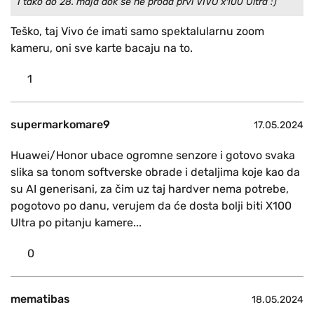
I tako do 28. maja dok se ne proda prvi VIVO x100 Ultra :)
Teško, taj Vivo će imati samo spektalularnu zoom
kameru, oni sve karte bacaju na to.
1
supermarkomare9
17.05.2024
Huawei/Honor ubace ogromne senzore i gotovo svaka
slika sa tonom softverske obrade i detaljima koje kao da
su AI generisani, za čim uz taj hardver nema potrebe,
pogotovo po danu, verujem da će dosta bolji biti X100
Ultra po pitanju kamere...
0
mematibas
18.05.2024