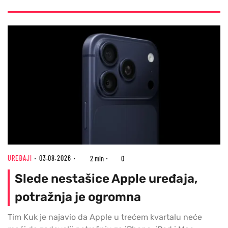
UREĐAJI
03.08.2026
2 min
0
Slede nestašice Apple uređaja,
potražnja je ogromna
Tim Kuk je najavio da Apple u trećem kvartalu neće