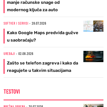
manje računske snage od
modernog ključa za auto
SOFTVER I SERVISI
28.07.2026
Kako Google Maps predviđa gužve
u saobraćaju?
UREĐAJI
02.08.2026
Zašto se telefon zagreva i kako da
reagujete u takvim situacijama
TESTOVI
MREŽNA OPREMA
30.07.2026