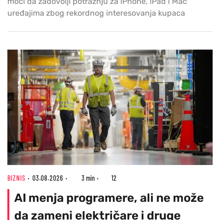
moći da zadovolji potražnju za iPhone, iPad i Mac
uređajima zbog rekordnog interesovanja kupaca
BIZNIS
03.08.2026
3 min
12
AI menja programere, ali ne može
da zameni električare i druge