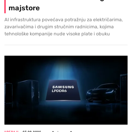
majstore
AI infrastruktura povećava potražnju za električarima,
zavarivačima i drugim stručnim radnicima, kojima
tehnološke kompanije nude visoke plate i obuku