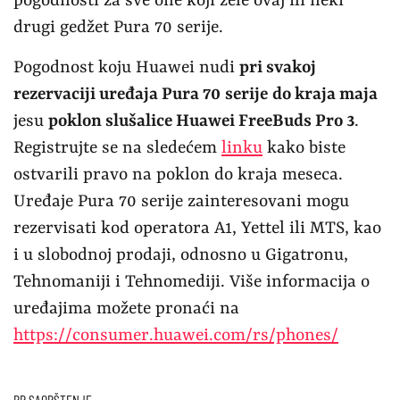
pogodnosti za sve one koji žele ovaj ili neki
drugi gedžet Pura 70 serije.
Pogodnost koju Huawei nudi
pri svakoj
rezervaciji uređaja Pura 70
serije
do kraja maja
jesu
poklon slušalice Huawei FreeBuds Pro 3
.
Registrujte se na sledećem
linku
kako biste
ostvarili pravo na poklon do kraja meseca.
Uređaje Pura 70 serije zainteresovani mogu
rezervisati kod operatora A1, Yettel ili MTS, kao
i u slobodnoj prodaji, odnosno u Gigatronu,
Tehnomaniji i Tehnomediji. Više informacija o
uređajima možete pronaći na
https://consumer.huawei.com/rs/phones/
PR SAOPŠTENJE