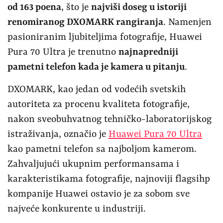
od 163 poena
, što je
najviši doseg u istoriji
renomiranog DXOMARK rangiranja
. Namenjen
pasioniranim ljubiteljima fotografije, Huawei
Pura 70 Ultra je trenutno
najnapredniji
pametni telefon kada je kamera u pitanju
.
DXOMARK, kao jedan od vodećih svetskih
autoriteta za procenu kvaliteta fotografije,
nakon sveobuhvatnog tehničko-laboratorijskog
istraživanja, označio je
Huawei Pura 70 Ultra
kao pametni telefon sa najboljom kamerom.
Zahvaljujući ukupnim performansama i
karakteristikama fotografije, najnoviji flagsihp
kompanije Huawei ostavio je za sobom sve
najveće konkurente u industriji.