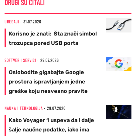
DRUGI SU ČITALI
UREĐAJI
31.07.2026
Korisno je znati: Šta znači simbol
trozupca pored USB porta
SOFTVER I SERVISI
28.07.2026
Oslobodite gigabajte Google
prostora ispravljanjem jedne
greške koju nesvesno pravite
NAUKA I TEHNOLOGIJA
28.07.2026
Kako Voyager 1 uspeva da i dalje
šalje naučne podatke, iako ima