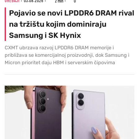
UREĐAJI
03.08.2026
2 min
0
Pojavio se novi LPDDR6 DRAM rival
na tržištu kojim dominiraju
Samsung i SK Hynix
CXMT ubrzava razvoj LPDDR6 DRAM memorije i
približava se komercijalnoj proizvodnji, dok Samsung i
Micron prioritet daju HBM i serverskim čipovima