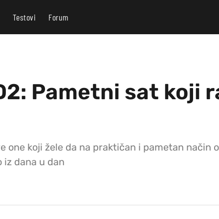
Testovi
Forum
2: Pametni sat koji 
e one koji žele da na praktičan i pametan način
o iz dana u dan