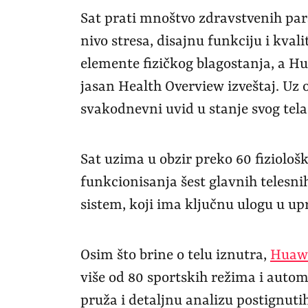
Sat prati mnoštvo zdravstvenih para
nivo stresa, disajnu funkciju i kvali
elemente fizičkog blagostanja, a H
jasan Health Overview izveštaj. Uz o
svakodnevni uvid u stanje svog tela
Sat uzima u obzir preko 60 fiziološ
funkcionisanja šest glavnih telesni
sistem, koji ima ključnu ulogu u up
Osim što brine o telu iznutra,
Huawe
više od 80 sportskih režima i auto
pruža i detaljnu analizu postignuti