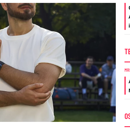
T
MR
O