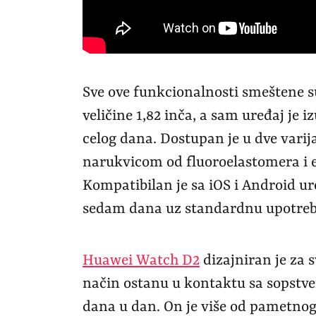
Sve ove funkcionalnosti smeštene 
veličine 1,82 inča, a sam uređaj je
celog dana. Dostupan je u dve varij
narukvicom od fluoroelastomera i e
Kompatibilan je sa iOS i Android ur
sedam dana uz standardnu upotreb
Huawei Watch D2
dizajniran je za 
način ostanu u kontaktu sa sopstven
dana u dan. On je više od pametnog 