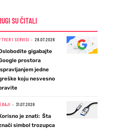
RUGI SU ČITALI
FTVER I SERVISI
28.07.2026
Oslobodite gigabajte
Google prostora
ispravljanjem jedne
greške koju nesvesno
pravite
EĐAJI
31.07.2026
Korisno je znati: Šta
znači simbol trozupca