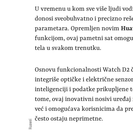
U vremenu u kom sve više ljudi vodi
donosi sveobuhvatno i precizno reš
parametara. Opremljen novim
Hua
funkcijom, ovaj pametni sat omoguć
tela u svakom trenutku.
Osnovu funkcionalnosti Watch D2 č
integriše optičke i električne senzo
inteligenciji i podatke prikupljene 
tome, ovaj inovativni nosivi uređaj
već i omogućava korisnicima da pr
često ostaju neprimetne.
Huawei