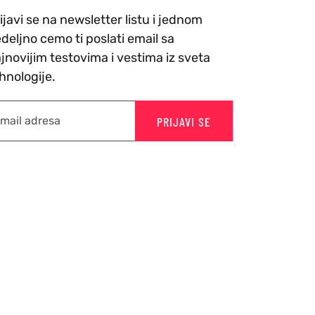
ijavi se na newsletter listu i jednom
deljno cemo ti poslati email sa
jnovijim testovima i vestima iz sveta
hnologije.
PRIJAVI SE