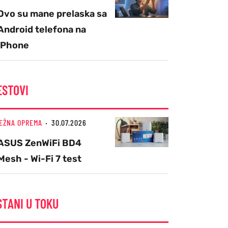
Ovo su mane prelaska sa
Android telefona na
iPhone
ESTOVI
EŽNA OPREMA
30.07.2026
ASUS ZenWiFi BD4
Mesh - Wi-Fi 7 test
STANI U TOKU