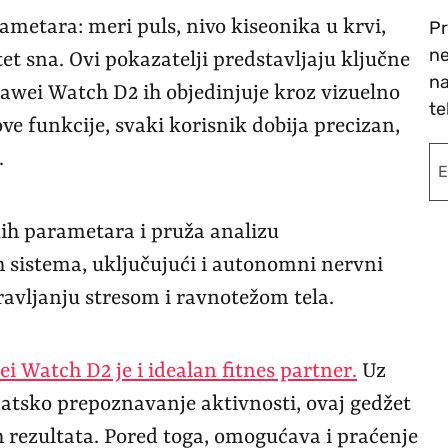
metara: meri puls, nivo kiseonika u krvi,
Pr
ne
tet sna. Ovi pokazatelji predstavljaju ključne
na
uawei Watch D2 ih objedinjuje kroz vizuelno
te
ve funkcije, svaki korisnik dobija precizan,
.
kih parametara i pruža analizu
h sistema, uključujući i autonomni nervni
ravljanju stresom i ravnotežom tela.
i Watch D2 je i idealan fitnes partner.
Uz
matsko prepoznavanje aktivnosti, ovaj gedžet
h rezultata. Pored toga, omogućava i praćenje