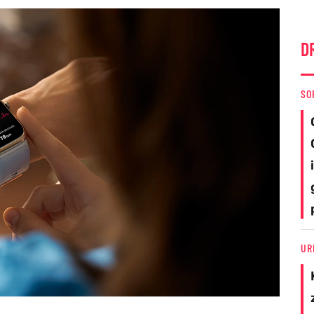
D
SO
UR