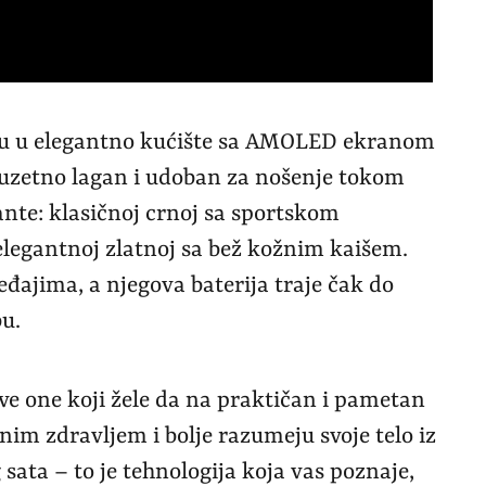
su u elegantno kućište sa AMOLED ekranom
 izuzetno lagan i udoban za nošenje tokom
ante: klasičnoj crnoj sa sportskom
legantnoj zlatnoj sa bež kožnim kaišem.
eđajima, a njegova baterija traje čak do
u.
sve one koji žele da na praktičan i pametan
im zdravljem i bolje razumeju svoje telo iz
sata – to je tehnologija koja vas poznaje,