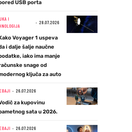
pored USB porta
UKA I
28.07.2026
HNOLOGIJA
Kako Voyager 1 uspeva
da i dalje šalje naučne
podatke, iako ima manje
računske snage od
modernog ključa za auto
EĐAJI
26.07.2026
Vodič za kupovinu
pametnog sata u 2026.
EĐAJI
26.07.2026