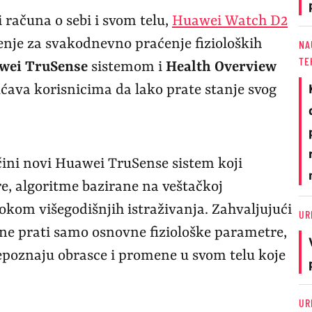
 računa o sebi i svom telu,
Huawei Watch D2
enje za svakodnevno praćenje fizioloških
NA
TE
wei TruSense
sistemom i
Health Overview
ava korisnicima da lako prate stanje svog
ini novi Huawei TruSense sistem koji
re, algoritme bazirane na veštačkoj
tokom višegodišnjih istraživanja. Zahvaljujući
UR
 ne prati samo osnovne fiziološke parametre,
epoznaju obrasce i promene u svom telu koje
UR