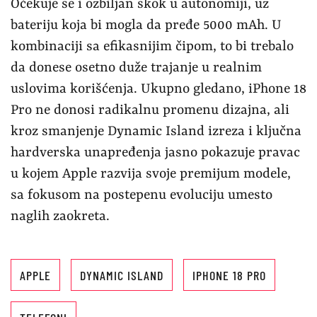
Očekuje se i ozbiljan skok u autonomiji, uz
bateriju koja bi mogla da pređe 5000 mAh. U
kombinaciji sa efikasnijim čipom, to bi trebalo
da donese osetno duže trajanje u realnim
uslovima korišćenja. Ukupno gledano, iPhone 18
Pro ne donosi radikalnu promenu dizajna, ali
kroz smanjenje Dynamic Island izreza i ključna
hardverska unapređenja jasno pokazuje pravac
u kojem Apple razvija svoje premijum modele,
sa fokusom na postepenu evoluciju umesto
naglih zaokreta.
APPLE
DYNAMIC ISLAND
IPHONE 18 PRO