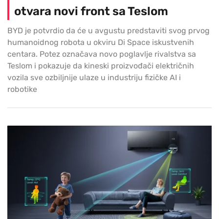
otvara novi front sa Teslom
BYD je potvrdio da će u avgustu predstaviti svog prvog
humanoidnog robota u okviru Di Space iskustvenih
centara. Potez označava novo poglavlje rivalstva sa
Teslom i pokazuje da kineski proizvođači električnih
vozila sve ozbiljnije ulaze u industriju fizičke AI i
robotike