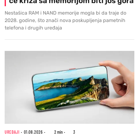
će kriza sa memorijom biti još gora
Nestašica RAM i NAND memorije mogla bi da traje do
2028. godine, što znači nova poskupljenja pametnih
telefona i drugih uređaja
UREĐAJI
01.08.2026
2 min
3