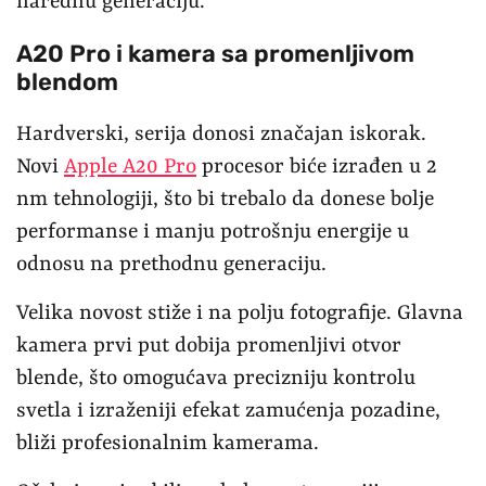
narednu generaciju.
A20 Pro i kamera sa promenljivom
blendom
Hardverski, serija donosi značajan iskorak.
Novi
Apple A20 Pro
procesor biće izrađen u 2
nm tehnologiji, što bi trebalo da donese bolje
performanse i manju potrošnju energije u
odnosu na prethodnu generaciju.
Velika novost stiže i na polju fotografije. Glavna
kamera prvi put dobija promenljivi otvor
blende, što omogućava precizniju kontrolu
svetla i izraženiji efekat zamućenja pozadine,
bliži profesionalnim kamerama.