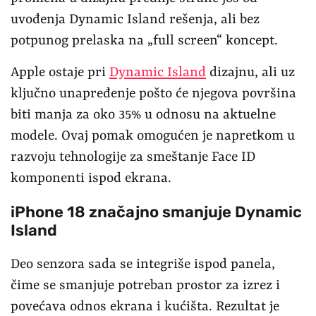
uvođenja Dynamic Island rešenja, ali bez
potpunog prelaska na „full screen“ koncept.
Apple ostaje pri
Dynamic Island
dizajnu, ali uz
ključno unapređenje pošto će njegova površina
biti manja za oko 35% u odnosu na aktuelne
modele. Ovaj pomak omogućen je napretkom u
razvoju tehnologije za smeštanje Face ID
komponenti ispod ekrana.
iPhone 18 značajno smanjuje Dynamic
Island
Deo senzora sada se integriše ispod panela,
čime se smanjuje potreban prostor za izrez i
povećava odnos ekrana i kućišta. Rezultat je