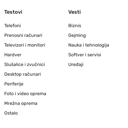
Testovi
Vesti
Telefoni
Biznis
Prenosni računari
Gejming
Televizori i monitori
Nauka i tehnologija
Hardver
Softver i servisi
Slušalice i zvučnici
Uređaji
Desktop računari
Periferije
Foto i video oprema
Mrežna oprema
Ostalo