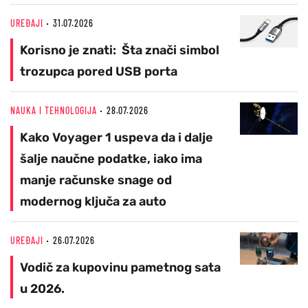
UREĐAJI
31.07.2026
Korisno je znati: Šta znači simbol
trozupca pored USB porta
NAUKA I TEHNOLOGIJA
28.07.2026
Kako Voyager 1 uspeva da i dalje
šalje naučne podatke, iako ima
manje računske snage od
modernog ključa za auto
UREĐAJI
26.07.2026
Vodič za kupovinu pametnog sata
u 2026.