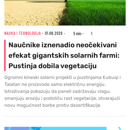
NAUKA I TEHNOLOGIJA
01.08.2026
5 min
1
Naučnike iznenadio neočekivani
efekat gigantskih solarnih farmi:
Pustinja dobila vegetaciju
Ogromni kineski solarni projekti u pustinjama Kubuqi i
Talatan ne proizvode samo električnu energiju.
Istraživanja pokazuju da paneli zadržavaju vlagu,
smanjuju eroziju i podstiču rast vegetacije, otvarajući
novu mogućnost borbe protiv dezertifikacije