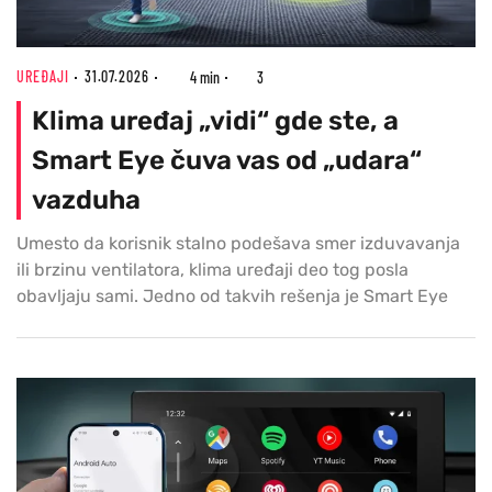
UREĐAJI
31.07.2026
4 min
3
Klima uređaj „vidi“ gde ste, a
Smart Eye čuva vas od „udara“
vazduha
Umesto da korisnik stalno podešava smer izduvavanja
ili brzinu ventilatora, klima uređaji deo tog posla
obavljaju sami. Jedno od takvih rešenja je Smart Eye