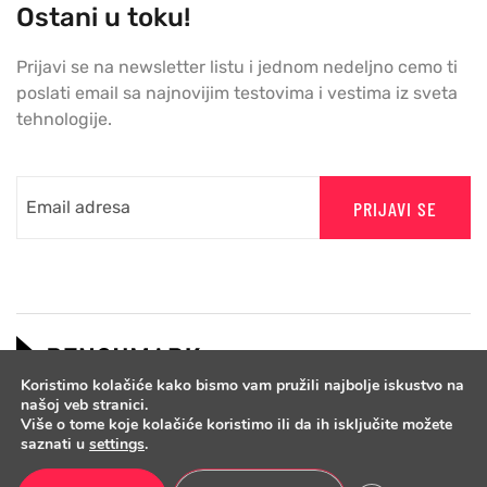
Ostani u toku!
Prijavi se na newsletter listu i jednom nedeljno cemo ti
poslati email sa najnovijim testovima i vestima iz sveta
tehnologije.
PRIJAVI SE
Koristimo kolačiće kako bismo vam pružili najbolje iskustvo na
našoj veb stranici.
Više o tome koje kolačiće koristimo ili da ih isključite možete
saznati u
settings
.