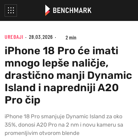
UREĐAJI
28.03.2026
2 min
iPhone 18 Pro će imati
mnogo lepše naličje,
drastično manji Dynamic
Island i napredniji A20
Pro čip
iPhone 18 Pro smanjuje Dynamic Island za oko
35%, donosi A20 Pro na 2 nm i novu kameru sa
promenljivim otvorom blende