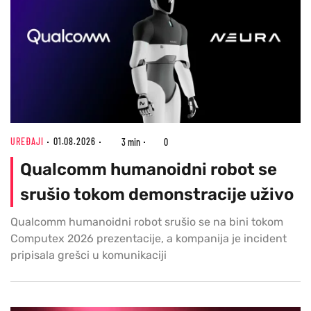
UREĐAJI
01.08.2026
3 min
0
Qualcomm humanoidni robot se
srušio tokom demonstracije uživo
Qualcomm humanoidni robot srušio se na bini tokom
Computex 2026 prezentacije, a kompanija je incident
pripisala grešci u komunikaciji