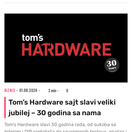
BIZNIS
01.08.2026
3 min
0
Tom’s Hardware sajt slavi veliki
jubilej – 30 godina sa nama
Tom’s Hardware slavi 30 godina rada, od sukoba sa
Intelom i DIP prekidača do savremenih testova, analiza i