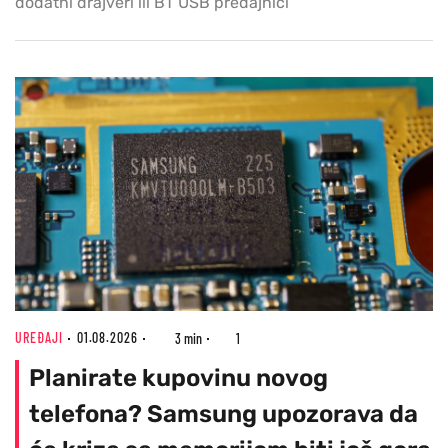
dodatni drajveri ili BT USB predajnici
UREĐAJI
01.08.2026
3 min
1
Planirate kupovinu novog
telefona? Samsung upozorava da