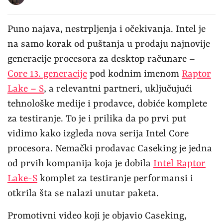
Puno najava, nestrpljenja i očekivanja. Intel je
na samo korak od puštanja u prodaju najnovije
generacije procesora za desktop računare –
Core 13. generacije
pod kodnim imenom
Raptor
Lake – S
, a relevantni partneri, uključujući
tehnološke medije i prodavce, dobiće komplete
za testiranje. To je i prilika da po prvi put
vidimo kako izgleda nova serija Intel Core
procesora. Nemački prodavac Caseking je jedna
od prvih kompanija koja je dobila
Intel Raptor
Lake-S
komplet za testiranje performansi i
otkrila šta se nalazi unutar paketa.
Promotivni video koji je objavio Caseking,