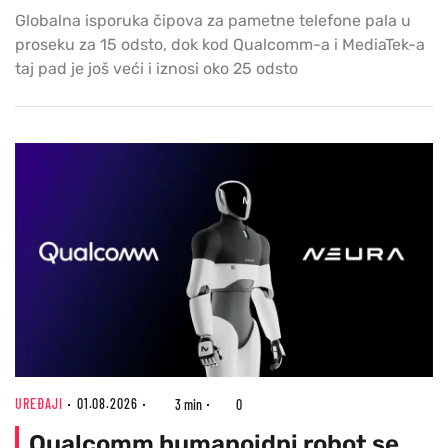
Globalna isporuka čipova za pametne telefone pala u
proseku za 15 odsto, dok kod Qualcomm-a i MediaTek-a
taj pad je još veći i iznosi oko 25 odsto
UREĐAJI
01.08.2026
3 min
0
Qualcomm humanoidni robot se