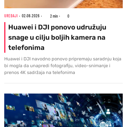
UREĐAJI
02.08.2026
2 min
0
Huawei i DJI ponovo udružuju
snage u cilju boljih kamera na
telefonima
Huawei i DJI navodno ponovo pripremaju saradnju koja
bi mogla da unapredi fotografiju, video-snimanje i
prenos 4K sadržaja na telefonima