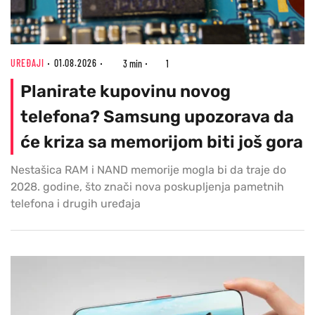
UREĐAJI
01.08.2026
3 min
1
Planirate kupovinu novog
telefona? Samsung upozorava da
će kriza sa memorijom biti još gora
Nestašica RAM i NAND memorije mogla bi da traje do
2028. godine, što znači nova poskupljenja pametnih
telefona i drugih uređaja