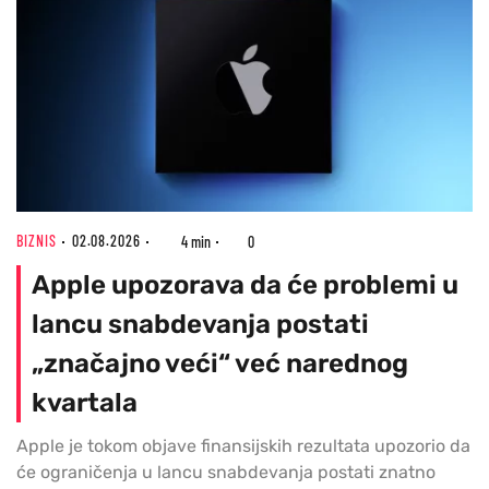
BIZNIS
02.08.2026
4 min
0
Apple upozorava da će problemi u
lancu snabdevanja postati
„značajno veći“ već narednog
kvartala
Apple je tokom objave finansijskih rezultata upozorio da
će ograničenja u lancu snabdevanja postati znatno