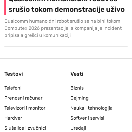
srušio tokom demonstracije uživo
Qualcomm humanoidni robot srušio se na bini tokom
Computex 2026 prezentacije, a kompanija je incident
pripisala grešci u komunikaciji
Testovi
Vesti
Telefoni
Biznis
Prenosni računari
Gejming
Televizori i monitori
Nauka i tehnologija
Hardver
Softver i servisi
Slušalice i zvučnici
Uređaji