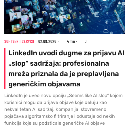
SOFTVER I SERVISI
02.08.2026
4 min
0
LinkedIn uvodi dugme za prijavu AI
„slop“ sadržaja: profesionalna
mreža priznala da je preplavljena
generičkim objavama
LinkedIn je uveo novu opciju „Seems like AI slop“ kojom
korisnici mogu da prijave objave koje deluju kao
nekvalitetan AI sadržaj. Kompanija istovremeno
pojačava algoritamsko filtriranje i odustaje od nekih
funkcija koje su podsticale generičke AI objave