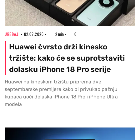
UREĐAJI
02.08.2026
2 min
0
Huawei čvrsto drži kinesko
tržište: kako će se suprotstaviti
dolasku iPhone 18 Pro serije
Huawei na kineskom tržištu priprema dve
septembarske premijere kako bi privukao pažnju
kupaca uoči dolaska iPhone 18 Pro i iPhone Ultra
modela