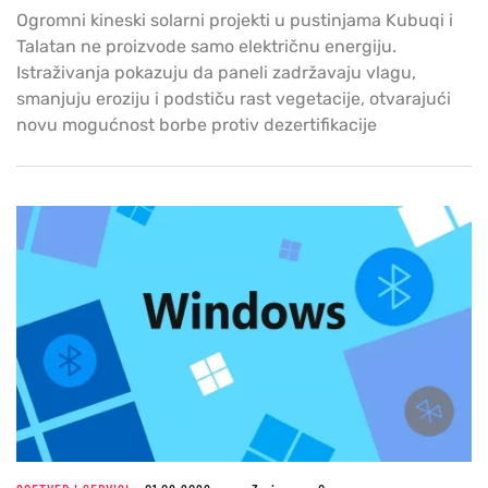
Ogromni kineski solarni projekti u pustinjama Kubuqi i
Talatan ne proizvode samo električnu energiju.
Istraživanja pokazuju da paneli zadržavaju vlagu,
smanjuju eroziju i podstiču rast vegetacije, otvarajući
novu mogućnost borbe protiv dezertifikacije