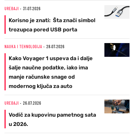
UREĐAJI
31.07.2026
Korisno je znati: Šta znači simbol
trozupca pored USB porta
NAUKA I TEHNOLOGIJA
28.07.2026
Kako Voyager 1 uspeva da i dalje
šalje naučne podatke, iako ima
manje računske snage od
modernog ključa za auto
UREĐAJI
26.07.2026
Vodič za kupovinu pametnog sata
u 2026.