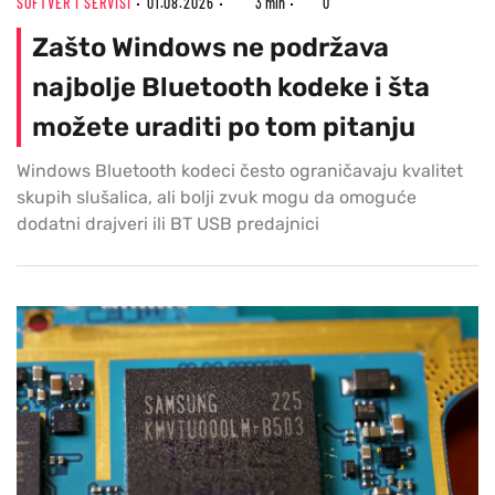
SOFTVER I SERVISI
01.08.2026
3 min
0
Zašto Windows ne podržava
najbolje Bluetooth kodeke i šta
možete uraditi po tom pitanju
Windows Bluetooth kodeci često ograničavaju kvalitet
skupih slušalica, ali bolji zvuk mogu da omoguće
dodatni drajveri ili BT USB predajnici