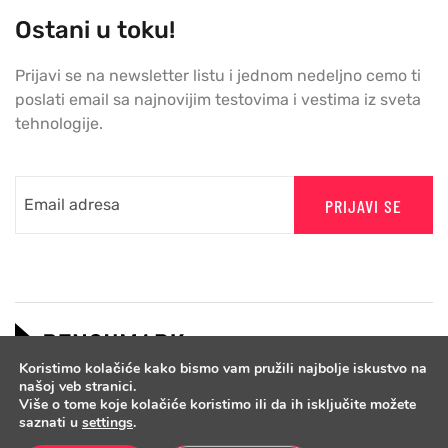
Ostani u toku!
Prijavi se na newsletter listu i jednom nedeljno cemo ti
poslati email sa najnovijim testovima i vestima iz sveta
tehnologije.
PRIJAVI SE
Koristimo kolačiće kako bismo vam pružili najbolje iskustvo na
našoj veb stranici.
Više o tome koje kolačiće koristimo ili da ih isključite možete
saznati u
settings
.