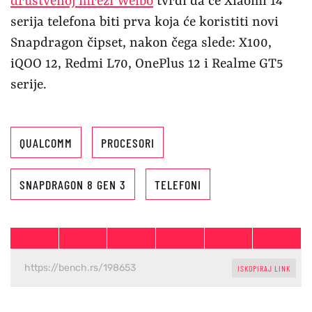
društvenoj mreži Weibo
tvrdi da će Xiaomi 14
serija telefona biti prva koja će koristiti novi
Snapdragon čipset, nakon čega slede: X100,
iQOO 12, Redmi L70, OnePlus 12 i Realme GT5
serije.
QUALCOMM
PROCESORI
SNAPDRAGON 8 GEN 3
TELEFONI
ISKOPIRAJ LINK