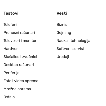
Testovi
Vesti
Telefoni
Biznis
Prenosni računari
Gejming
Televizori i monitori
Nauka i tehnologija
Hardver
Softver i servisi
Slušalice i zvučnici
Uređaji
Desktop računari
Periferije
Foto i video oprema
Mrežna oprema
Ostalo