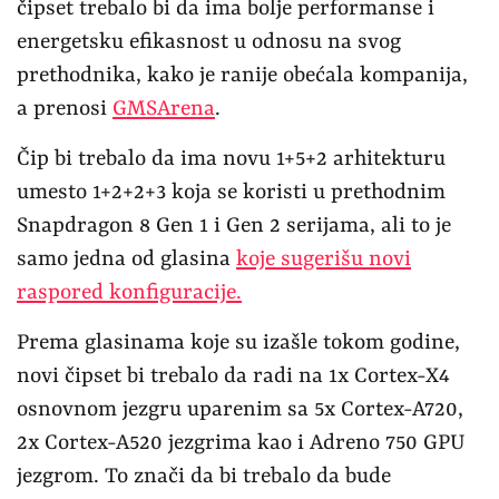
čipset trebalo bi da ima bolje performanse i
energetsku efikasnost u odnosu na svog
prethodnika, kako je ranije obećala kompanija,
a prenosi
GMSArena
.
Čip bi trebalo da ima novu 1+5+2 arhitekturu
umesto 1+2+2+3 koja se koristi u prethodnim
Snapdragon 8 Gen 1 i Gen 2 serijama, ali to je
samo jedna od glasina
koje sugerišu novi
raspored konfiguracije.
Prema glasinama koje su izašle tokom godine,
novi čipset bi trebalo da radi na 1x Cortex-X4
osnovnom jezgru uparenim sa 5x Cortex-A720,
2x Cortex-A520 jezgrima kao i Adreno 750 GPU
jezgrom. To znači da bi trebalo da bude