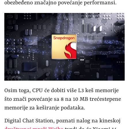
obezbeđeno značajno povećanje performansi.
Osim toga, CPU će dobiti više L3 keš memorije
što znači povećanje sa 8 na 10 MB trećestepene
memorije za keširanje podataka.
Digital Chat Station, poznati nalog na kineskoj