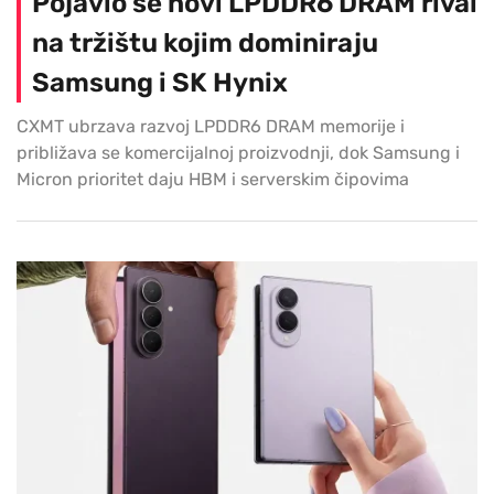
Pojavio se novi LPDDR6 DRAM rival
na tržištu kojim dominiraju
Samsung i SK Hynix
CXMT ubrzava razvoj LPDDR6 DRAM memorije i
približava se komercijalnoj proizvodnji, dok Samsung i
Micron prioritet daju HBM i serverskim čipovima