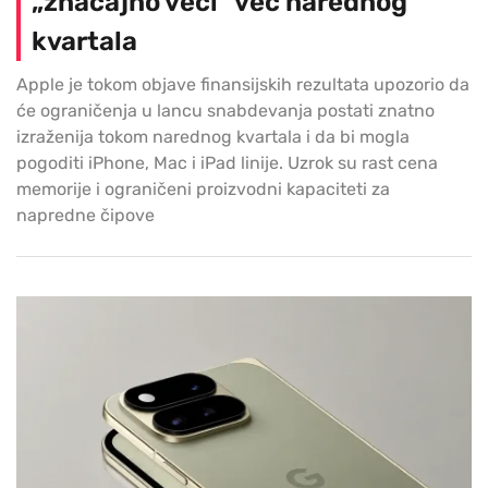
„značajno veći“ već narednog
kvartala
Apple je tokom objave finansijskih rezultata upozorio da
će ograničenja u lancu snabdevanja postati znatno
izraženija tokom narednog kvartala i da bi mogla
pogoditi iPhone, Mac i iPad linije. Uzrok su rast cena
memorije i ograničeni proizvodni kapaciteti za
napredne čipove