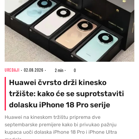
UREĐAJI
02.08.2026
2 min
0
Huawei čvrsto drži kinesko
tržište: kako će se suprotstaviti
dolasku iPhone 18 Pro serije
Huawei na kineskom tržištu priprema dve
septembarske premijere kako bi privukao pažnju
kupaca uoči dolaska iPhone 18 Pro i iPhone Ultra