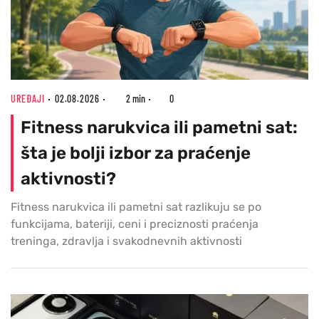
UREĐAJI
02.08.2026
2 min
0
Fitness narukvica ili pametni sat:
šta je bolji izbor za praćenje
aktivnosti?
Fitness narukvica ili pametni sat razlikuju se po
funkcijama, bateriji, ceni i preciznosti praćenja
treninga, zdravlja i svakodnevnih aktivnosti