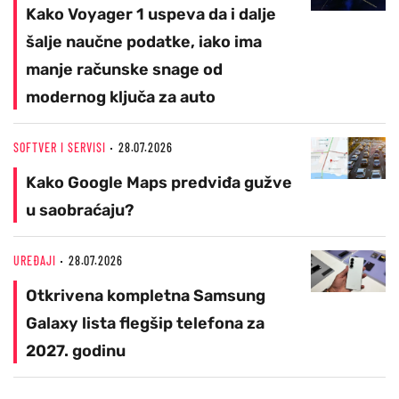
Kako Voyager 1 uspeva da i dalje
šalje naučne podatke, iako ima
manje računske snage od
modernog ključa za auto
SOFTVER I SERVISI
28.07.2026
Kako Google Maps predviđa gužve
u saobraćaju?
UREĐAJI
28.07.2026
Otkrivena kompletna Samsung
Galaxy lista flegšip telefona za
2027. godinu