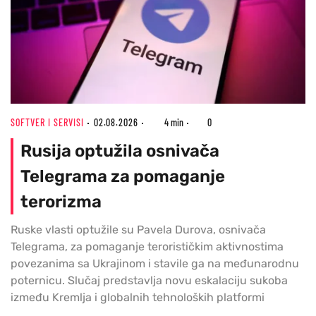
SOFTVER I SERVISI
02.08.2026
4 min
0
Rusija optužila osnivača
Telegrama za pomaganje
terorizma
Ruske vlasti optužile su Pavela Durova, osnivača
Telegrama, za pomaganje terorističkim aktivnostima
povezanima sa Ukrajinom i stavile ga na međunarodnu
poternicu. Slučaj predstavlja novu eskalaciju sukoba
između Kremlja i globalnih tehnoloških platformi