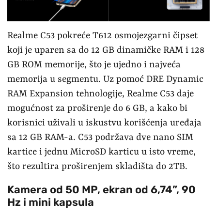
Realme C53 pokreće T612 osmojezgarni čipset
koji je uparen sa do 12 GB dinamičke RAM i 128
GB ROM memorije, što je ujedno i najveća
memorija u segmentu. Uz pomoć DRE Dynamic
RAM Expansion tehnologije, Realme C53 daje
mogućnost za proširenje do 6 GB, a kako bi
korisnici uživali u iskustvu korišćenja uređaja
sa 12 GB RAM-a. C53 podržava dve nano SIM
kartice i jednu MicroSD karticu u isto vreme,
što rezultira proširenjem skladišta do 2TB.
Kamera od 50 MP, ekran od 6,74”, 90
Hz i mini kapsula