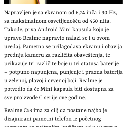
Napravljen je sa ekranom od 6,74 inča i 90 Hz,
sa maksimalnom osvetljenošću od 450 nita.
Takođe, prva Android Mini kapsula koju je
upravo Realme napravio nalazi se i u ovom
uređaj. Pametno se prilagođava ekranu i obavija
prednju kameru za različita obaveštenja, te
prikazuje tri različite boje u tri statusa baterije
– potpuno napunjena, punjenje i prazna baterija
u zelenoj, plavoj i crvenoj boji. Realme je
potvrdio da će Mini kapsula biti dostupna za
sve proizvode C serije ove godine.
Realme C53 ima za cilj da postane najbolje
dizajnirani pametni telefon iz početnog