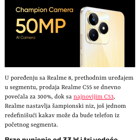
U poređenju sa Realme 8, prethodnim uređajem
u segmentu, prodaja Realme C55 se dnevno
povećala za 300%, dok sa
najnovijim C53
,
Realme nastavlja šampionski niz, još jednom
redefinišući kakav može da bude telefon iz
početnog segmenta.
Brzo punjenje od 33 W i tri vodeće