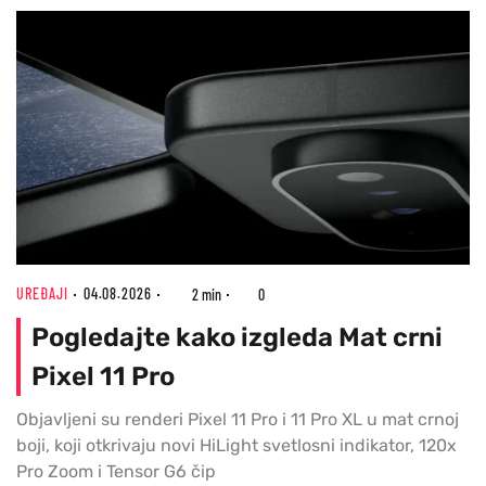
UREĐAJI
04.08.2026
2 min
0
Pogledajte kako izgleda Mat crni
Pixel 11 Pro
Objavljeni su renderi Pixel 11 Pro i 11 Pro XL u mat crnoj
boji, koji otkrivaju novi HiLight svetlosni indikator, 120x
Pro Zoom i Tensor G6 čip