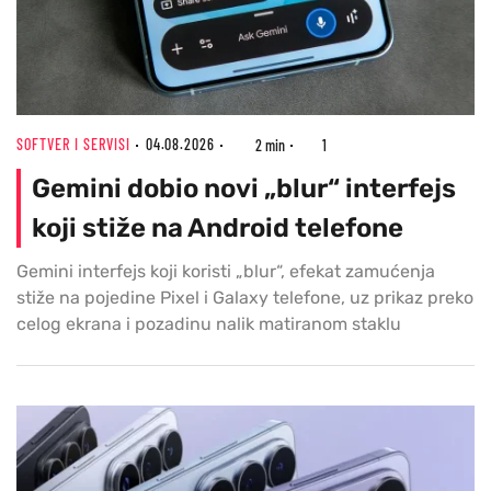
SOFTVER I SERVISI
04.08.2026
2 min
1
Gemini dobio novi „blur“ interfejs
koji stiže na Android telefone
Gemini interfejs koji koristi „blur“, efekat zamućenja
stiže na pojedine Pixel i Galaxy telefone, uz prikaz preko
celog ekrana i pozadinu nalik matiranom staklu