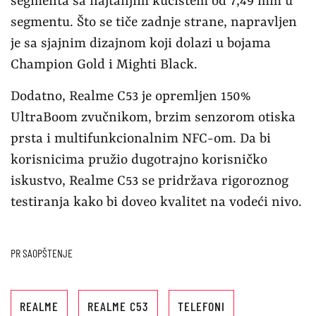
segmenta sa najtanjim kućištem od 7,49 mm u
segmentu. Što se tiče zadnje strane, napravljen
je sa sjajnim dizajnom koji dolazi u bojama
Champion Gold i Mighti Black.
Dodatno, Realme C53 je opremljen 150%
UltraBoom zvučnikom, brzim senzorom otiska
prsta i multifunkcionalnim NFC-om. Da bi
korisnicima pružio dugotrajno korisničko
iskustvo, Realme C53 se pridržava rigoroznog
testiranja kako bi doveo kvalitet na vodeći nivo.
PR SAOPŠTENJE
REALME
REALME C53
TELEFONI