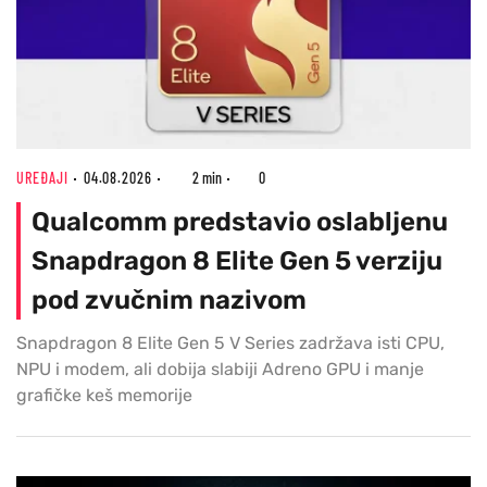
UREĐAJI
04.08.2026
2 min
0
Qualcomm predstavio oslabljenu
Snapdragon 8 Elite Gen 5 verziju
pod zvučnim nazivom
Snapdragon 8 Elite Gen 5 V Series zadržava isti CPU,
NPU i modem, ali dobija slabiji Adreno GPU i manje
grafičke keš memorije