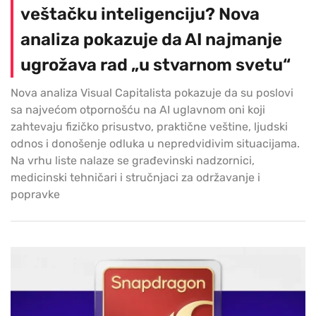
veštačku inteligenciju? Nova
analiza pokazuje da AI najmanje
ugrožava rad „u stvarnom svetu“
Nova analiza Visual Capitalista pokazuje da su poslovi
sa najvećom otpornošću na AI uglavnom oni koji
zahtevaju fizičko prisustvo, praktične veštine, ljudski
odnos i donošenje odluka u nepredvidivim situacijama.
Na vrhu liste nalaze se građevinski nadzornici,
medicinski tehničari i stručnjaci za održavanje i
popravke