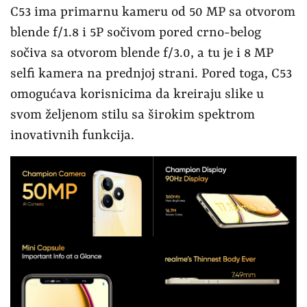
C53 ima primarnu kameru od 50 MP sa otvorom
blende f/1.8 i 5P sočivom pored crno-belog
sočiva sa otvorom blende f/3.0, a tu je i 8 MP
selfi kamera na prednjoj strani. Pored toga, C53
omogućava korisnicima da kreiraju slike u
svom željenom stilu sa širokim spektrom
inovativnih funkcija.