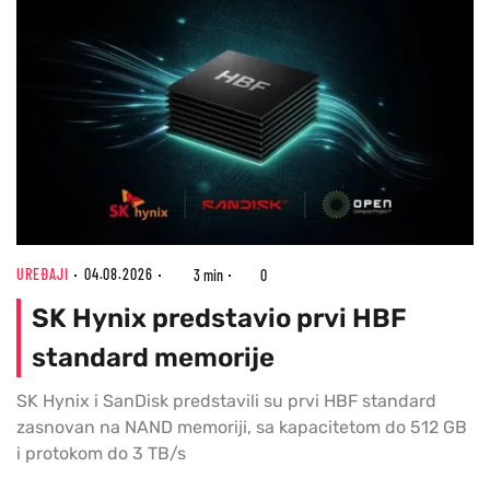
UREĐAJI
04.08.2026
3 min
0
SK Hynix predstavio prvi HBF
standard memorije
SK Hynix i SanDisk predstavili su prvi HBF standard
zasnovan na NAND memoriji, sa kapacitetom do 512 GB
i protokom do 3 TB/s