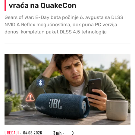
vraća na QuakeCon
Gears of War: E-Day beta počinje 6. avgusta sa DLSS i
NVIDIA Reflex mogućnostima, dok puna PC verzija
donosi kompletan paket DLSS 4.5 tehnologija
UREĐAJI
04.08.2026
3 min
0