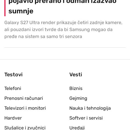
pojavio prerano i odmah izazvao
sumnje
Galaxy S27 Ultra render prikazuje četiri zadnje kamere,
ali pouzdani izvori tvrde da bi Samsung mogao da
pređe na sistem sa samo tri senzora
Testovi
Vesti
Telefoni
Biznis
Prenosni računari
Gejming
Televizori i monitori
Nauka i tehnologija
Hardver
Softver i servisi
Slušalice i zvučnici
Uređaji