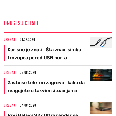
DRUGI SU ČITALI
UREĐAJI
31.07.2026
Korisno je znati: Šta znači simbol
trozupca pored USB porta
UREĐAJI
02.08.2026
Zašto se telefon zagreva i kako da
reagujete u takvim situacijama
UREĐAJI
04.08.2026
Prvi Galaxy S27 Ultra render se