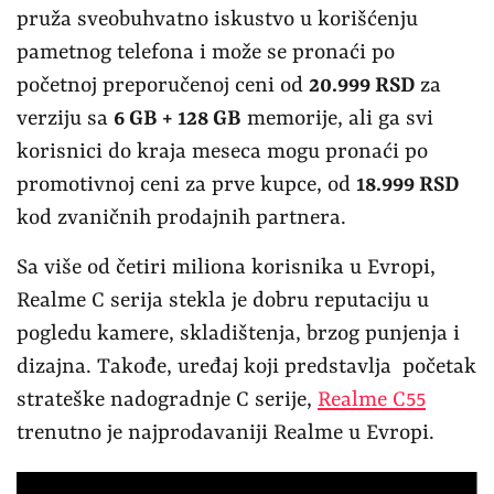
pruža sveobuhvatno iskustvo u korišćenju
pametnog telefona i može se pronaći po
početnoj preporučenoj ceni od
20.999 RSD
za
verziju sa
6 GB + 128 GB
memorije, ali ga svi
korisnici do kraja meseca mogu pronaći po
promotivnoj ceni za prve kupce, od
18.999 RSD
kod zvaničnih prodajnih partnera.
Sa više od četiri miliona korisnika u Evropi,
Realme C serija stekla je dobru reputaciju u
pogledu kamere, skladištenja, brzog punjenja i
dizajna. Takođe, uređaj koji predstavlja početak
strateške nadogradnje C serije,
Realme C55
trenutno je najprodavaniji Realme u Evropi.