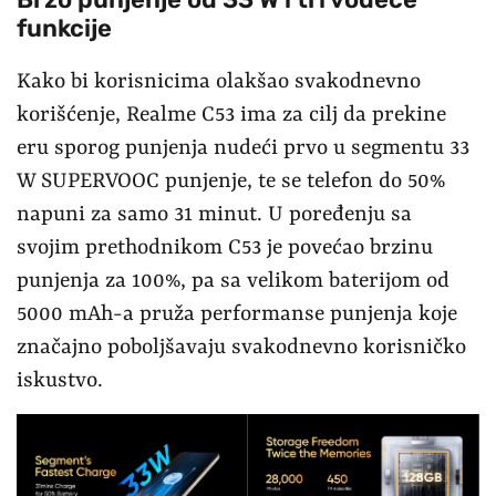
funkcije
Kako bi korisnicima olakšao svakodnevno
korišćenje, Realme C53 ima za cilj da prekine
eru sporog punjenja nudeći prvo u segmentu 33
W SUPERVOOC punjenje, te se telefon do 50%
napuni za samo 31 minut. U poređenju sa
svojim prethodnikom C53 je povećao brzinu
punjenja za 100%, pa sa velikom baterijom od
5000 mAh-a pruža performanse punjenja koje
značajno poboljšavaju svakodnevno korisničko
iskustvo.