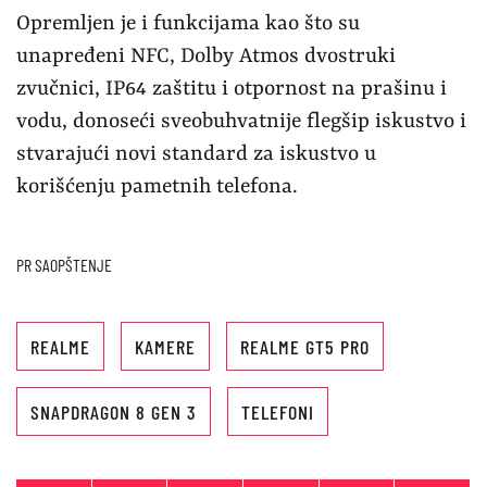
Opremljen je i funkcijama kao što su
unapređeni NFC, Dolby Atmos dvostruki
zvučnici, IP64 zaštitu i otpornost na prašinu i
vodu, donoseći sveobuhvatnije flegšip iskustvo i
stvarajući novi standard za iskustvo u
korišćenju pametnih telefona.
PR SAOPŠTENJE
REALME
KAMERE
REALME GT5 PRO
SNAPDRAGON 8 GEN 3
TELEFONI