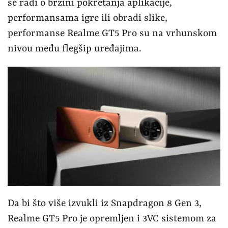
se radi o brzini pokretanja aplikacije,
performansama igre ili obradi slike,
performanse Realme GT5 Pro su na vrhunskom
nivou među flegšip uređajima.
Da bi što više izvukli iz Snapdragon 8 Gen 3,
Realme GT5 Pro je opremljen i 3VC sistemom za