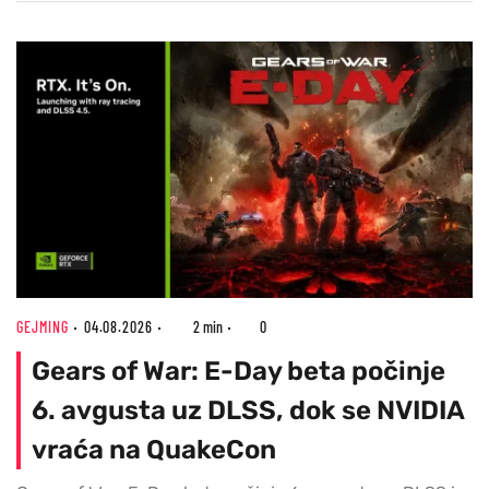
GEJMING
04.08.2026
2 min
0
Gears of War: E-Day beta počinje
6. avgusta uz DLSS, dok se NVIDIA
vraća na QuakeCon