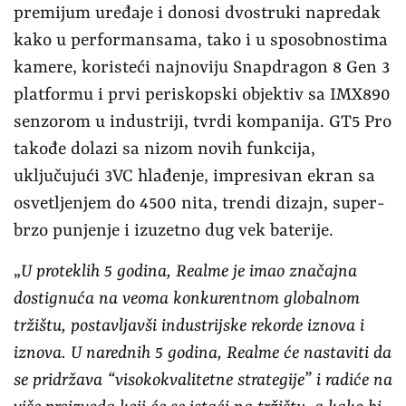
premijum uređaje i donosi dvostruki napredak
kako u performansama, tako i u sposobnostima
kamere, koristeći najnoviju Snapdragon 8 Gen 3
platformu i prvi periskopski objektiv sa IMX890
senzorom u industriji, tvrdi kompanija. GT5 Pro
takođe dolazi sa nizom novih funkcija,
uključujući 3VC hlađenje, impresivan ekran sa
osvetljenjem do 4500 nita, trendi dizajn, super-
brzo punjenje i izuzetno dug vek baterije.
„
U proteklih 5 godina, Realme je imao značajna
dostignuća na veoma konkurentnom globalnom
tržištu, postavljavši industrijske rekorde iznova i
iznova. U narednih 5 godina, Realme će nastaviti da
se pridržava “visokokvalitetne strategije” i radiće na