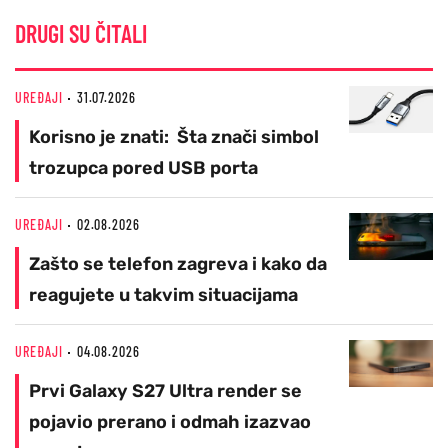
DRUGI SU ČITALI
UREĐAJI
31.07.2026
Korisno je znati: Šta znači simbol
trozupca pored USB porta
UREĐAJI
02.08.2026
Zašto se telefon zagreva i kako da
reagujete u takvim situacijama
UREĐAJI
04.08.2026
Prvi Galaxy S27 Ultra render se
pojavio prerano i odmah izazvao