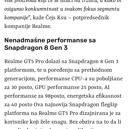
više proizvoda koji će se istaći na tržištu, a kako bi
osigurao konkurentnost u svakom fokus segmentu
kompanije
“, kaže Čejs Ksu – potpredsednik
kompanije Realme.
Nenadmašne performanse sa
Snapdragon 8 Gen 3
Realme GT5 Pro dolazi sa Snapdragon 8 Gen 3
platformom, te u poređenju sa prethodnom
generacijom, performanse CPU-a su poboljšane
za 30 posto, GPU performanse 25 posto, AI
performanse za 98posto, energetska efikasnost
za 40 posto Ova najnovija Snapdragon flegšip
platforma na Realme GT5 Pro dizajnirana je za
korisnike koji žele snagu. Bez obzira na to da li