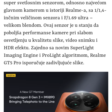
super svetlosnim senzorom, odnosno najvećom
glavnom kamerom u istoriji Realme-a, sa 1/1,4-
inčnim veličinom senzora i F/1.69 ultra –
velikom blendom. Ovaj senzor je u stanju da
poboljša performanse kamere pri slabom
osvetljenju u kvalitetu slike, video snimku i
HDR efektu. Zajedno sa novim SuperLight
Imaging Engine i ProLight algoritmom, Realme
GT5 Pro isporučuje zadivljujuće slike.