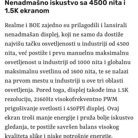
Nenadmašno iskustvo sa 4500 nita i
1.5K ekranom
Realme i BOE zajedno su prilagodili i lansirali
nenadmašan displej, koji ne samo da dostiže
najvišu tačku osvetljenosti u industriji od 4500
nita, već postiže i prvu manuelnu maksimalnu
osvetljenost u industriji od 1000 nita i globalnu
maksimalnu svetlinu od 1600 nita, te se nalazi
na prvom mestu u industriji u ove tri oblasti
osvetljenja. Pored toga, displej takođe ima 1.5K
rezoluciju, 2160Hz visokofrekventno PWM
prigušivanje svetlosti i 450PPI displej. Ovaj
ekran troši manje energije i pruža bolje iskustvo
gledanja, te postiže savršen balans visokog
kvaliteta slike i niske potrošnje energije.