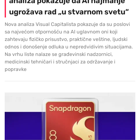
analiza pokazuje da AI najmanje
ugrožava rad „u stvarnom svetu“
Nova analiza Visual Capitalista pokazuje da su poslovi
sa najvećom otpornošću na AI uglavnom oni koji
zahtevaju fizičko prisustvo, praktične veštine, ljudski
odnos i donošenje odluka u nepredvidivim situacijama.
Na vrhu liste nalaze se građevinski nadzornici,
medicinski tehničari i stručnjaci za održavanje i
popravke