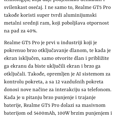
svilenkast osećaj. I ne samo to, Realme GT5 Pro
takođe koristi super tvrdi aluminijumski
metalni srednji ram, koji poboljšava otpornost
na pad za 40%.
Realme GT5 Pro je prvi u industriji koji je
pokrenuo brzo otključavanje dlanom, te kada je
ekran isključen, samo otvorite dlan i približite
ga ekranu da biste uključili ekran i brzo ga
otključali. Takođe, opremljen je AI sistemom za
kontrolu pokreta, a sa 12 vazdušnih pokreta
donosi nove načine za interakciju sa telefonom.
Kada je u pitanju brzo punjenje i trajanje
baterije, Realme GT5 Pro dolazi sa masivnom
baterijom od 5400mAh, 100W brzim punjenjem i