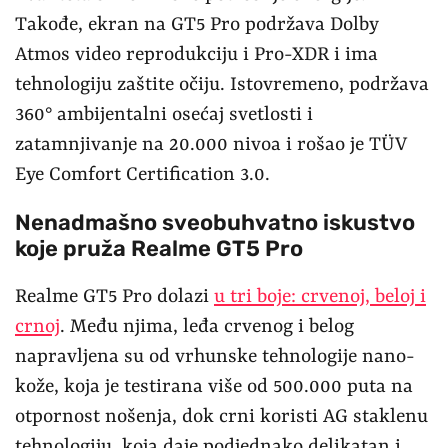
Takođe, ekran na GT5 Pro podržava Dolby
Atmos video reprodukciju i Pro-XDR i ima
tehnologiju zaštite očiju. Istovremeno, podržava
360° ambijentalni osećaj svetlosti i
zatamnjivanje na 20.000 nivoa i rošao je TÜV
Eye Comfort Certification 3.0.
Nenadmašno sveobuhvatno iskustvo
koje pruža Realme GT5 Pro
Realme GT5 Pro dolazi
u tri boje: crvenoj, beloj i
crnoj
. Među njima, leđa crvenog i belog
napravljena su od vrhunske tehnologije nano-
kože, koja je testirana više od 500.000 puta na
otpornost nošenja, dok crni koristi AG staklenu
tehnologiju, koja daje podjednako delikatan i