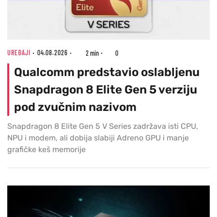
UREĐAJI
04.08.2026
2 min
0
Qualcomm predstavio oslabljenu
Snapdragon 8 Elite Gen 5 verziju
pod zvučnim nazivom
Snapdragon 8 Elite Gen 5 V Series zadržava isti CPU,
NPU i modem, ali dobija slabiji Adreno GPU i manje
grafičke keš memorije