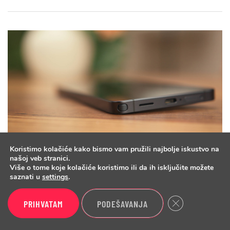
Koristimo kolačiće kako bismo vam pružili najbolje iskustvo na
našoj veb stranici.
UREĐAJI
04.08.2026
2 min
0
Više o tome koje kolačiće koristimo ili da ih isključite možete
saznati u
settings
.
Prvi Galaxy S27 Ultra render se
pojavio prerano i odmah izazvao
Close GDPR Cook
PRIHVATAM
PODEŠAVANJA
sumnje