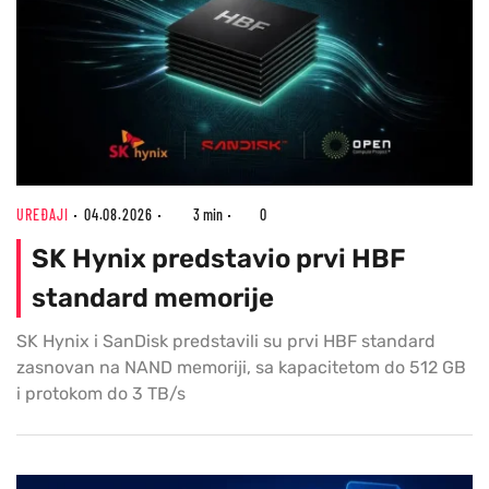
UREĐAJI
04.08.2026
3 min
0
SK Hynix predstavio prvi HBF
standard memorije
SK Hynix i SanDisk predstavili su prvi HBF standard
zasnovan na NAND memoriji, sa kapacitetom do 512 GB
i protokom do 3 TB/s