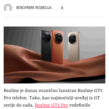
BENCHMARK REDAKCIJA
0
Realme je danas zvanično lansirao Realme GT5
Pro telefon. Tako, kao najmoćniji uređaj iz GT
serije do sada,
Realme GT5 Pro
redefiniše