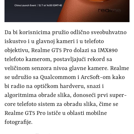
Da bi korisnicima pružio odlično sveobuhvatno
iskustvo i u glavnoj kameri i u telefoto
objektivu, Realme GT5 Pro dolazi sa IMX890
telefoto kamerom, postavljajući rekord sa
veličinom senzora nivoa glavne kamere. Realme
se udružio sa Qualcommom i ArcSoft-om kako
bi radio na optičkom hardveru, snazi i
algoritmima obrade slika, donoseći prvi super-
core telefoto sistem za obradu slika, čime se
Realme GT5 Pro ističe u oblasti mobilne
fotografije.