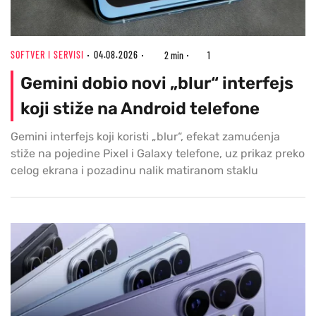
SOFTVER I SERVISI
04.08.2026
2 min
1
Gemini dobio novi „blur“ interfejs
koji stiže na Android telefone
Gemini interfejs koji koristi „blur“, efekat zamućenja
stiže na pojedine Pixel i Galaxy telefone, uz prikaz preko
celog ekrana i pozadinu nalik matiranom staklu