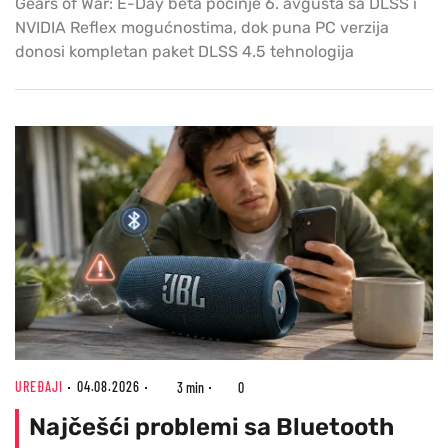
Gears of War: E-Day beta počinje 6. avgusta sa DLSS i
NVIDIA Reflex mogućnostima, dok puna PC verzija
donosi kompletan paket DLSS 4.5 tehnologija
UREĐAJI
04.08.2026
3 min
0
Najčešći problemi sa Bluetooth