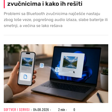
zvučnicima i kako ih rešiti
Problemi sa Bluetooth zvučnicima najčešće nastaju
zbog loše veze, pogrešnog audio izlaza, slabe baterije ili
smetnji, a većina se lako rešava
SOFTVER I SERVISI
04.08.2026
2 min
0