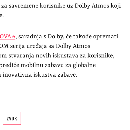
a za savremene korisnike uz Dolby Atmos koji
e.
OVA 6
, saradnja s Dolby, će takođe opremati
M serija uređaja sa Dolby Atmos
om stvaranja novih iskustava za korisnike,
prediće mobilnu zabavu za globalne
a inovativna iskustva zabave.
ZVUK