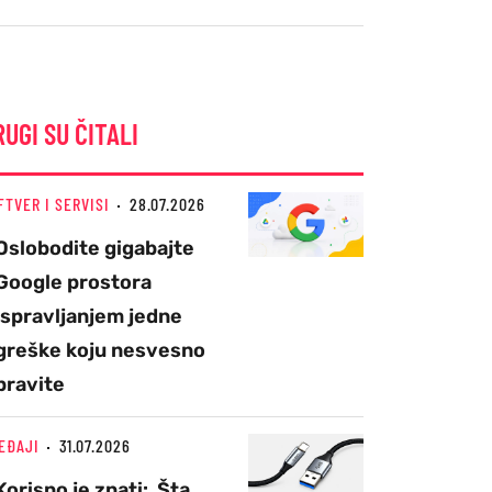
RUGI SU ČITALI
FTVER I SERVISI
28.07.2026
Oslobodite gigabajte
Google prostora
ispravljanjem jedne
greške koju nesvesno
pravite
EĐAJI
31.07.2026
Korisno je znati: Šta