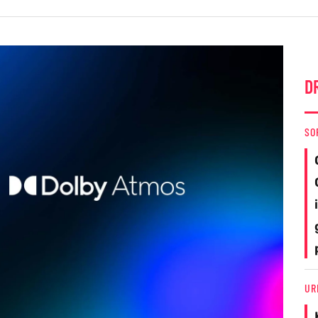
D
SO
UR