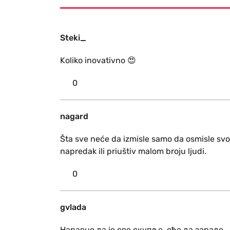
Steki_
Koliko inovativno 😍
0
nagard
Šta sve neće da izmisle samo da osmisle svoje
napredak ili priuštiv malom broju ljudi.
0
gvlada
Наравно да је све скупље, оће да зараде..