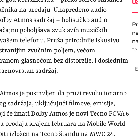
O
zvučnika na uređaju. Unapređeno audio
olby Atmos sadržaj – holističko audio
Pr
ačajno poboljšava zvuk svih muzičkih
ne
 vašem telefonu. Pruža prirodnije iskustvo
na
te
rostranijim zvučnim poljem, većom
ranom glasnoćom bez distorzije, i doslednim
aznovrstan sadržaj.
 Atmos je postavljen da pruži revolucionarno
g sadržaja, uključujući filmove, emisije,
oji će imati Dolby Atmos je novi Tecno POVA 6
en u prodaju krajem februara na Mobile World
 biti izložen na Tecno štandu na MWC 24,