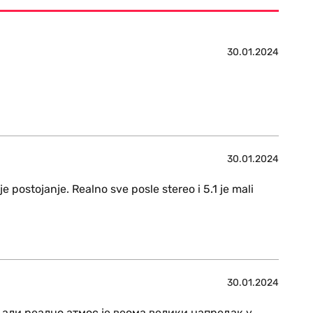
30.01.2024
30.01.2024
 postojanje. Realno sve posle stereo i 5.1 je mali
30.01.2024
. али реално атмос је веома велики напредак у