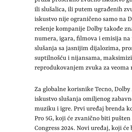
ili slušalica, ili putem ugrađenih 
iskustvo nije ograničeno samo na D
rešenje kompanije Dolby takođe zn
numera, igara, filmova i emisija na
slušanja sa jasnijim dijalozima, p
suptilnošću i nijansama, maksimizi
reprodukovanjem zvuka za veoma r
Za globalne korisnike Tecno, Dolby
iskustvo slušanja omiljenog zabavno
muziku i igre. Prvi uređaj brenda k
Pro 5G, koji će zvanično biti pušt
Congress 2024. Novi uređaj, koji će