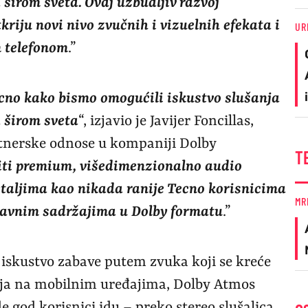
širom sveta. Ovaj uzbudljiv razvoj
riju novi nivo zvučnih i vizuelnih efekata i
UR
 telefonom
.”
cno kako bismo omogućili iskustvo slušanja
 širom sveta
“, izjavio je Javijer Foncillas,
tnerske odnose u kompaniji Dolby
T
iti premium, višedimenzionalno audio
taljima kao nikada ranije Tecno korisnicima
MR
abavnim sadržajima u Dolby formatu
.”
iskustvo zabave putem zvuka koji se kreće
anja na mobilnim uređajima, Dolby Atmos
 god korisnici idu – preko stereo slušalica