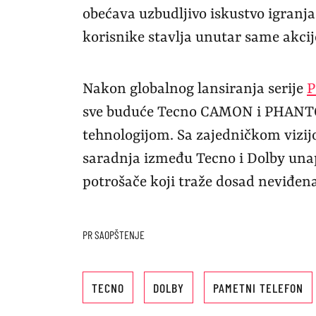
obećava uzbudljivo iskustvo igranj
korisnike stavlja unutar same akcij
Nakon globalnog lansiranja serije
P
sve buduće Tecno CAMON i PHANTO
tehnologijom. Sa zajedničkom vizij
saradnja između Tecno i Dolby una
potrošače koji traže dosad neviđen
PR SAOPŠTENJE
TECNO
DOLBY
PAMETNI TELEFON