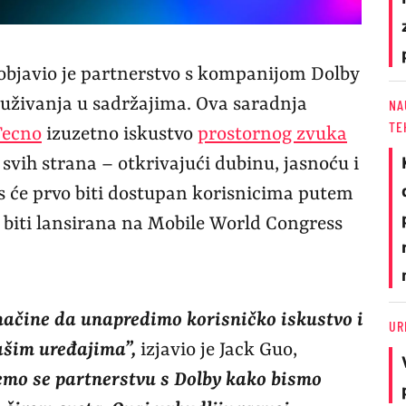
objavio je partnerstvo s kompanijom Dolby
 uživanja u sadržajima. Ova saradnja
NA
TE
Tecno
izuzetno iskustvo
prostornog zvuka
a svih strana – otkrivajući dubinu, jasnoću i
s će prvo biti dostupan korisnicima putem
 biti lansirana na Mobile World Congress
načine da unapredimo korisničko iskustvo i
UR
ašim uređajima”,
izjavio je Jack Guo,
mo se partnerstvu s Dolby kako bismo