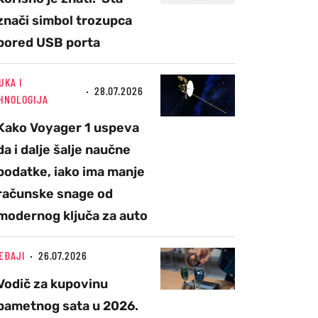
znači simbol trozupca
pored USB porta
UKA I
28.07.2026
HNOLOGIJA
Kako Voyager 1 uspeva
da i dalje šalje naučne
podatke, iako ima manje
računske snage od
modernog ključa za auto
EĐAJI
26.07.2026
Vodič za kupovinu
pametnog sata u 2026.