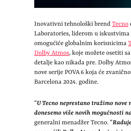
Inovativni tehnološki brend
Tecno
Laboratories, liderom u iskustvima
omogućiće globalnim korisnicima
Dolby Atmos
, koje možete osetiti s
detalje kao nikada pre. Dolby Atmo
nove serije POVA 6 koja će zvanično
Barcelona 2024. godine.
“
U Tecno neprestano tražimo nove 
donesemo više novih mogućnosti n
generalni menadžer Tecno. “
Raduje