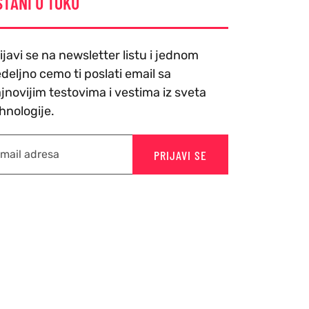
STANI U TOKU
ijavi se na newsletter listu i jednom
deljno cemo ti poslati email sa
jnovijim testovima i vestima iz sveta
hnologije.
PRIJAVI SE