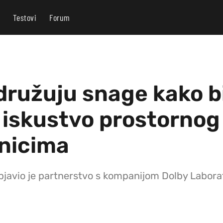
Testovi
Forum
družuju snage kako bi
 iskustvo prostornog
snicima
bjavio je partnerstvo s kompanijom Dolby Laborat