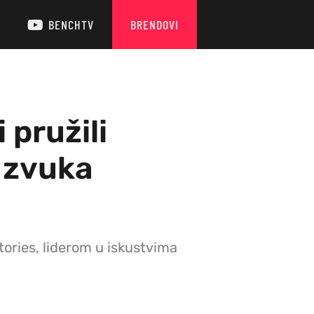
BENCHTV
BRENDOVI
 pružili
 zvuka
ories, liderom u iskustvima