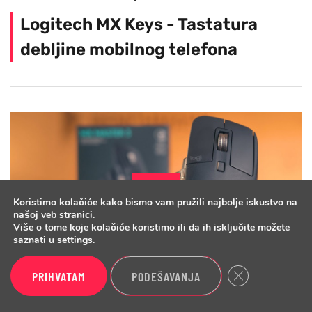
Logitech MX Keys - Tastatura
debljine mobilnog telefona
Koristimo kolačiće kako bismo vam pružili najbolje iskustvo na
našoj veb stranici.
Više o tome koje kolačiće koristimo ili da ih isključite možete
saznati u
settings
.
Close GDPR Cook
PRIHVATAM
PODEŠAVANJA
PERIFERIJE
16.01.2020
0