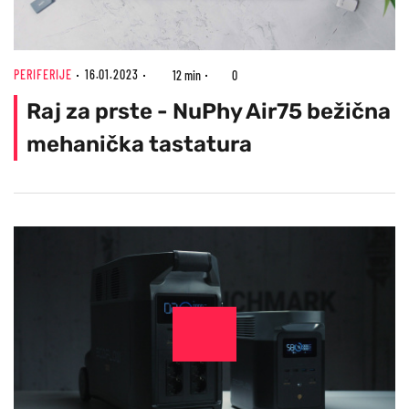
PERIFERIJE
16.01.2023
12 min
0
Raj za prste - NuPhy Air75 bežična
mehanička tastatura