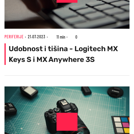
PERIFERIJE
21.07.2023
11 min
0
Udobnost i tišina - Logitech MX
Keys S i MX Anywhere 3S