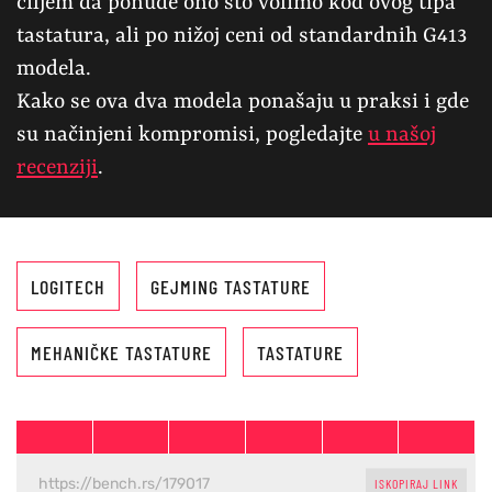
ciljem da ponude ono što volimo kod ovog tipa
tastatura, ali po nižoj ceni od standardnih G413
modela.
Kako se ova dva modela ponašaju u praksi i gde
su načinjeni kompromisi, pogledajte
u našoj
recenziji
.
LOGITECH
GEJMING TASTATURE
MEHANIČKE TASTATURE
TASTATURE
ISKOPIRAJ LINK