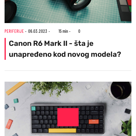
PERIFERIJE
06.03.2023
15 min
0
Canon R6 Mark II - šta je
unapređeno kod novog modela?