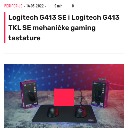
PERIFERIJE
14.03.2022
9 min
0
Logitech G413 SE i Logitech G413
TKL SE mehaničke gaming
tastature