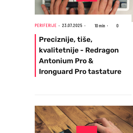
PERIFERIJE
23.07.2025
10 min
0
Preciznije, tiše,
kvalitetnije - Redragon
Antonium Pro &
Ironguard Pro tastature