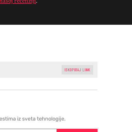
našoj recenziji
.
ISKOPIRAJ LINK
vestima iz sveta tehnologije.