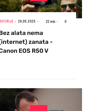
RIFERIJE
26.05.2025
22 min
0
Bez alata nema
(internet) zanata -
Canon EOS R50 V