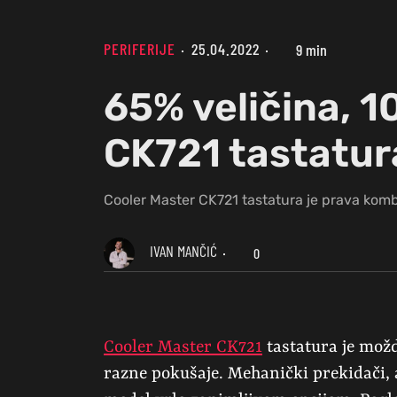
PERIFERIJE
25.04.2022
9 min
65% veličina, 1
CK721 tastatur
Cooler Master CK721 tastatura je prava kom
IVAN MANČIĆ
0
Cooler Master CK721
tastatura je mož
razne pokušaje. Mehanički prekidači, a