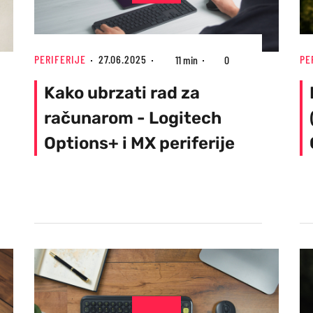
PERIFERIJE
27.06.2025
PE
11 min
0
Kako ubrzati rad za
računarom - Logitech
Options+ i MX periferije