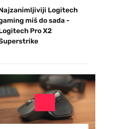
Najzanimljiviji Logitech
gaming miš do sada -
Logitech Pro X2
Superstrike