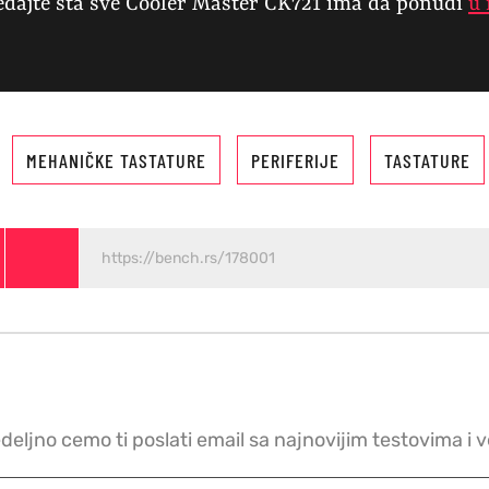
edajte šta sve Cooler Master CK721 ima da ponudi
u 
MEHANIČKE TASTATURE
PERIFERIJE
TASTATURE
edeljno cemo ti poslati email sa najnovijim testovima i 