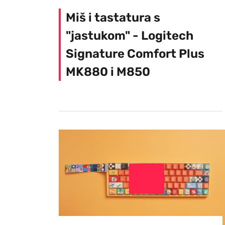
Miš i tastatura s
"jastukom" - Logitech
Signature Comfort Plus
MK880 i M850