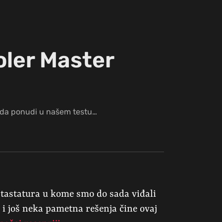
oler Master
a da ponudi u našem testu…
tastatura u kome smo do sada viđali
 i još neka pametna rešenja čine ovaj