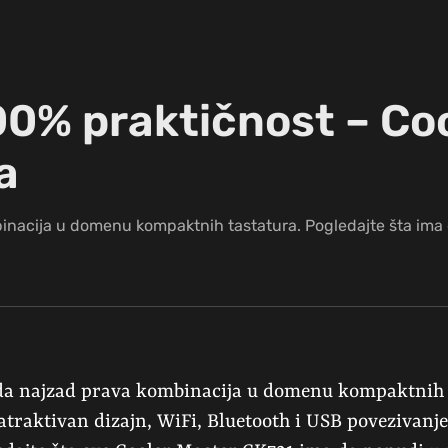
00% praktičnost – Co
a
binacija u domenu kompaktnih tastatura. Pogledajte šta im
da najzad prava kombinacija u domenu kompaktnih 
traktivan dizajn, WiFi, Bluetooth i USB povezivanje