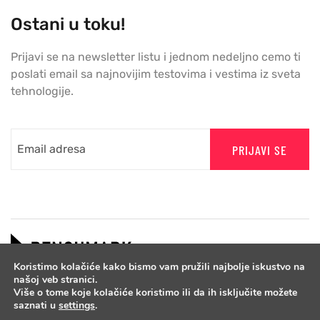
Ostani u toku!
Prijavi se na newsletter listu i jednom nedeljno cemo ti
poslati email sa najnovijim testovima i vestima iz sveta
tehnologije.
PRIJAVI SE
Koristimo kolačiće kako bismo vam pružili najbolje iskustvo na
našoj veb stranici.
Više o tome koje kolačiće koristimo ili da ih isključite možete
saznati u
settings
.