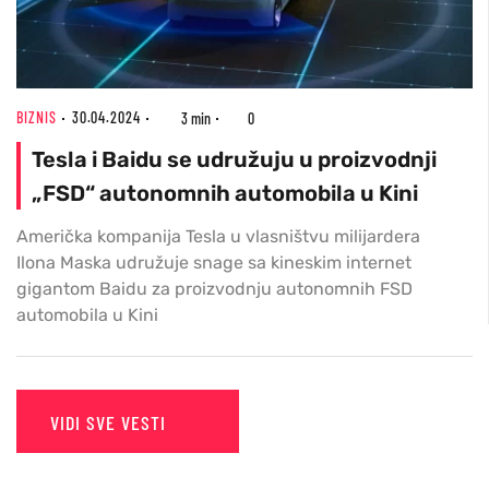
BIZNIS
30.04.2024
3 min
0
Tesla i Baidu se udružuju u proizvodnji
„FSD“ autonomnih automobila u Kini
Američka kompanija Tesla u vlasništvu milijardera
Ilona Maska udružuje snage sa kineskim internet
gigantom Baidu za proizvodnju autonomnih FSD
automobila u Kini
VIDI SVE VESTI