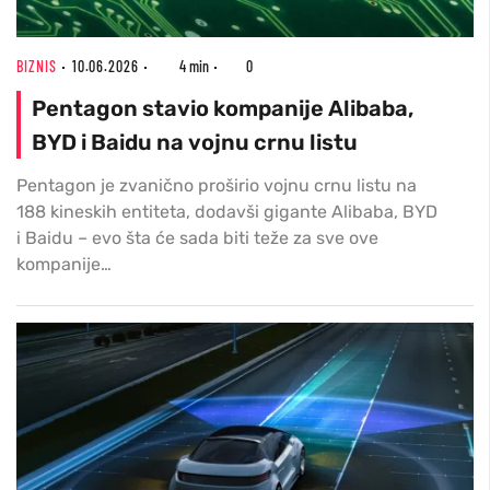
BIZNIS
10.06.2026
4 min
0
Pentagon stavio kompanije Alibaba,
BYD i Baidu na vojnu crnu listu
Pentagon je zvanično proširio vojnu crnu listu na
188 kineskih entiteta, dodavši gigante Alibaba, BYD
i Baidu – evo šta će sada biti teže za sve ove
kompanije…