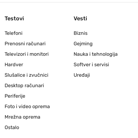
Testovi
Vesti
Telefoni
Biznis
Prenosni računari
Gejming
Televizori i monitori
Nauka i tehnologija
Hardver
Softver i servisi
Slušalice i zvučnici
Uređaji
Desktop računari
Periferije
Foto i video oprema
Mrežna oprema
Ostalo