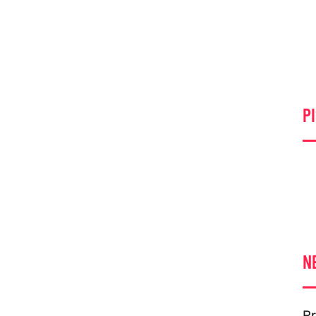
PI
N
Pr