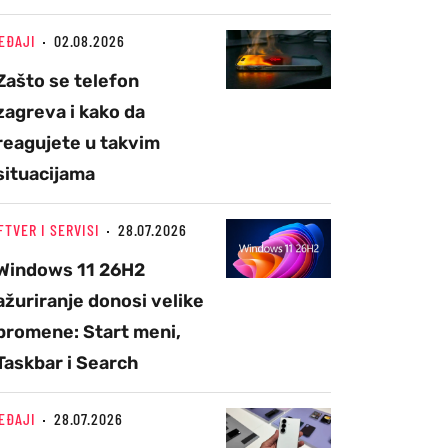
EĐAJI
02.08.2026
Zašto se telefon
zagreva i kako da
reagujete u takvim
situacijama
FTVER I SERVISI
28.07.2026
Windows 11 26H2
ažuriranje donosi velike
promene: Start meni,
Taskbar i Search
EĐAJI
28.07.2026