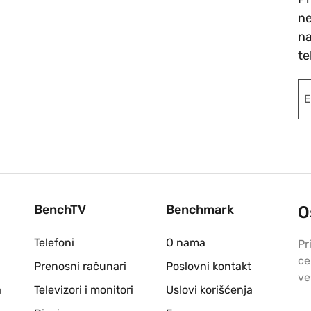
ne
na
te
BenchTV
Benchmark
O
Telefoni
O nama
Pr
ce
Prenosni računari
Poslovni kontakt
ve
a
Televizori i monitori
Uslovi korišćenja