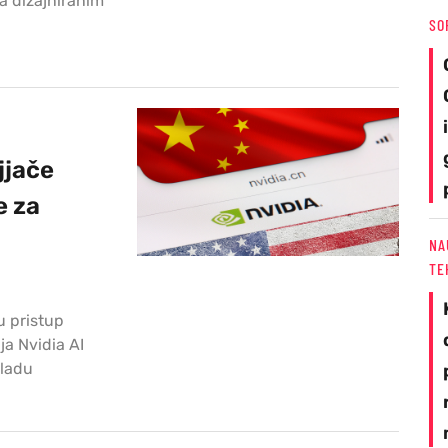
a dizajniranim
SO
jjače
e za
NA
TE
u pristup
a Nvidia AI
vladu