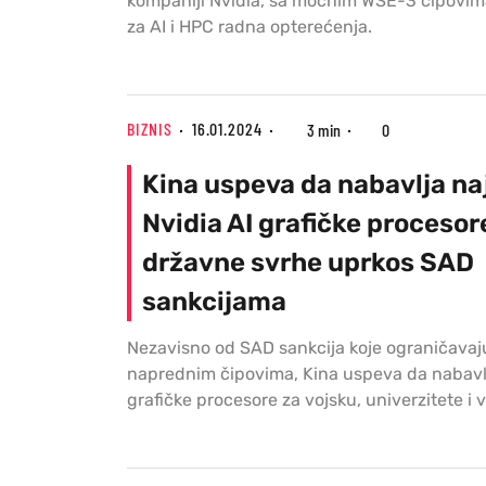
kompaniji Nvidia, sa moćnim WSE-3 čipovim
za AI i HPC radna opterećenja.
BIZNIS
16.01.2024
3 min
0
Kina uspeva da nabavlja na
Nvidia AI grafičke procesor
državne svrhe uprkos SAD
sankcijama
Nezavisno od SAD sankcija koje ograničavaj
naprednim čipovima, Kina uspeva da nabavlj
grafičke procesore za vojsku, univerzitete i 