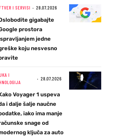
FTVER I SERVISI
28.07.2026
Oslobodite gigabajte
Google prostora
ispravljanjem jedne
greške koju nesvesno
pravite
UKA I
28.07.2026
HNOLOGIJA
Kako Voyager 1 uspeva
da i dalje šalje naučne
podatke, iako ima manje
računske snage od
modernog ključa za auto