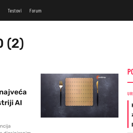
Testovi
Forum
 (2)
P
 najveća
UR
riji AI
ncija