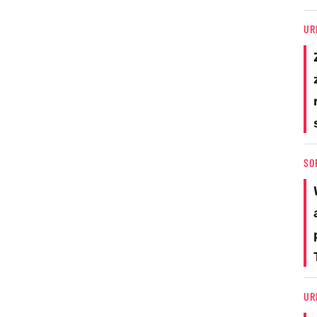
UR
SO
UR