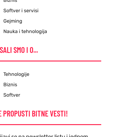
Biznis
Softver i servisi
Gejming
Nauka i tehnologija
SALI SMO I O...
Tehnologije
Biznis
Softver
E PROPUSTI BITNE VESTI!
ijavi se na newsletter listu i jednom