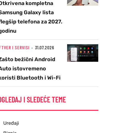
Otkrivena kompletna
Samsung Galaxy lista
flegšip telefona za 2027.
godinu
FTVER I SERVISI
31.07.2026
Zašto bežični Android
Auto istovremeno
koristi Bluetooth i Wi-Fi
OGLEDAJ I SLEDEĆE TEME
Uređaji