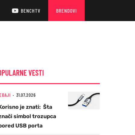
BENCHTV
BRENDOVI
OPULARNE VESTI
EĐAJI
31.07.2026
Korisno je znati: Šta
znači simbol trozupca
pored USB porta