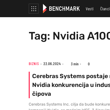
Vesti
Članci
Tag: Nvidia A100
BIZNIS
22.06.2024
3 min
0
Cerebras Systems postaje
Nvidia konkurencija u indust
čipova
Cerebras Systems Inc. cilja da bude konkure