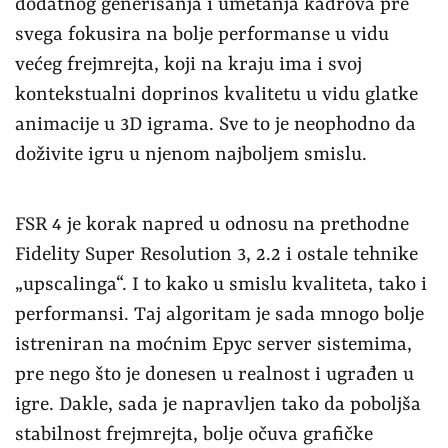
dodatnog generisanja i umetanja kadrova pre
svega fokusira na bolje performanse u vidu
većeg frejmrejta, koji na kraju ima i svoj
kontekstualni doprinos kvalitetu u vidu glatke
animacije u 3D igrama. Sve to je neophodno da
doživite igru u njenom najboljem smislu.
FSR 4 je korak napred u odnosu na prethodne
Fidelity Super Resolution 3, 2.2 i ostale tehnike
„upscalinga“. I to kako u smislu kvaliteta, tako i
performansi. Taj algoritam je sada mnogo bolje
istreniran na moćnim Epyc server sistemima,
pre nego što je donesen u realnost i ugrađen u
igre. Dakle, sada je napravljen tako da poboljša
stabilnost frejmrejta, bolje očuva grafičke