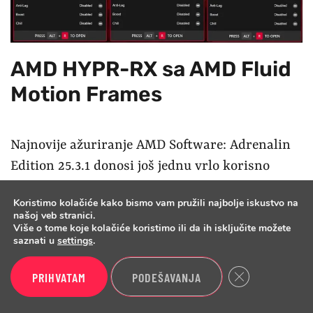
AMD HYPR-RX sa AMD Fluid
Motion Frames
Najnovije ažuriranje AMD Software: Adrenalin
Edition 25.3.1 donosi još jednu vrlo korisno
unapređenu funkciju za bolje gejming
Koristimo kolačiće kako bismo vam pružili najbolje iskustvo na
performanse i izgled grafike u igrama, ali tamo
našoj veb stranici.
Više o tome koje kolačiće koristimo ili da ih isključite možete
gde nije igrađena FSR4 opcija. AMD Fluid
saznati u
settings
.
Motion Frames (AFMF) je tehnologija
generisanja kadrova ugrađena u sam drajver,
Close GDPR Cook
PRIHVATAM
PODEŠAVANJA
dakle ne u igrama. To su one koje nemaju