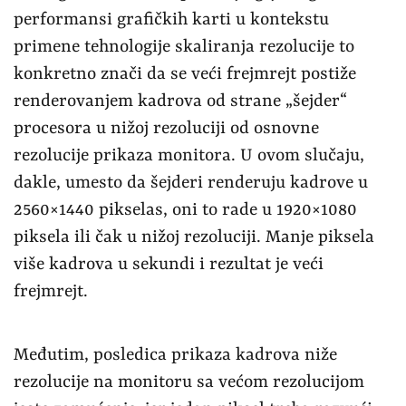
performansi grafičkih karti u kontekstu
primene tehnologije skaliranja rezolucije to
konkretno znači da se veći frejmrejt postiže
renderovanjem kadrova od strane „šejder“
procesora u nižoj rezoluciji od osnovne
rezolucije prikaza monitora. U ovom slučaju,
dakle, umesto da šejderi renderuju kadrove u
2560×1440 pikselas, oni to rade u 1920×1080
piksela ili čak u nižoj rezoluciji. Manje piksela
više kadrova u sekundi i rezultat je veći
frejmrejt.
Međutim, posledica prikaza kadrova niže
rezolucije na monitoru sa većom rezolucijom