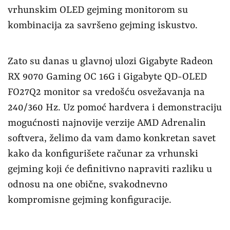
vrhunskim OLED gejming monitorom su
kombinacija za savršeno gejming iskustvo.
Zato su danas u glavnoj ulozi Gigabyte Radeon
RX 9070 Gaming OC 16G i Gigabyte QD-OLED
FO27Q2 monitor sa vredošću osvežavanja na
240/360 Hz. Uz pomoć hardvera i demonstraciju
mogućnosti najnovije verzije AMD Adrenalin
softvera, želimo da vam damo konkretan savet
kako da konfigurišete računar za vrhunski
gejming koji će definitivno napraviti razliku u
odnosu na one obične, svakodnevno
kompromisne gejming konfiguracije.