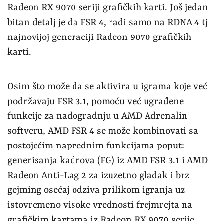
Radeon RX 9070 seriji grafičkih karti. Još jedan
bitan detalj je da FSR 4, radi samo na RDNA 4 tj
najnovijoj generaciji Radeon 9070 grafičkih
karti.
Osim što može da se aktivira u igrama koje već
podržavaju FSR 3.1, pomoću već ugrađene
funkcije za nadogradnju u AMD Adrenalin
softveru, AMD FSR 4 se može kombinovati sa
postojećim naprednim funkcijama poput:
generisanja kadrova (FG) iz AMD FSR 3.1 i AMD
Radeon Anti-Lag 2 za izuzetno gladak i brz
gejming osećaj odziva prilikom igranja uz
istovremeno visoke vrednosti frejmrejta na
grafičkim kartama iz Radeon RX 9070 serije.