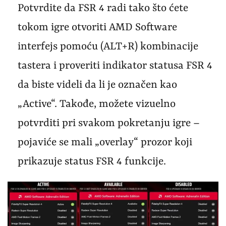
Potvrdite da FSR 4 radi tako što ćete
tokom igre otvoriti AMD Software
interfejs pomoću (ALT+R) kombinacije
tastera i proveriti indikator statusa FSR 4
da biste videli da li je označen kao
„Active“. Takođe, možete vizuelno
potvrditi pri svakom pokretanju igre –
pojaviće se mali „overlay“ prozor koji
prikazuje status FSR 4 funkcije.