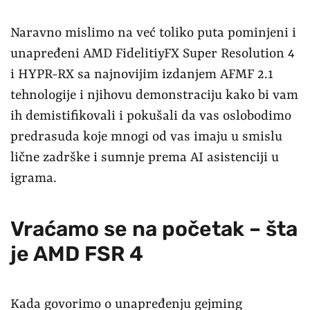
Naravno mislimo na već toliko puta pominjeni i
unapređeni AMD FidelitiyFX Super Resolution 4
i HYPR-RX sa najnovijim izdanjem AFMF 2.1
tehnologije i njihovu demonstraciju kako bi vam
ih demistifikovali i pokušali da vas oslobodimo
predrasuda koje mnogi od vas imaju u smislu
lične zadrške i sumnje prema AI asistenciji u
igrama.
Vraćamo se na početak – šta
je AMD FSR 4
Kada govorimo o unapređenju gejming