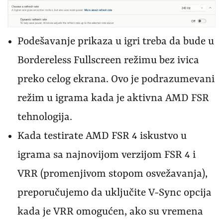
Podešavanje prikaza u igri treba da bude u
Bordereless Fullscreen režimu bez ivica
preko celog ekrana. Ovo je podrazumevani
režim u igrama kada je aktivna AMD FSR
tehnologija.
Kada testirate AMD FSR 4 iskustvo u
igrama sa najnovijom verzijom FSR 4 i
VRR (promenjivom stopom osvežavanja),
preporučujemo da uključite V-Sync opcija
kada je VRR omogućen, ako su vremena