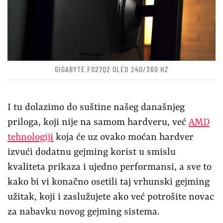
GIGABYTE FO27Q2 OLED 240/360 HZ
I tu dolazimo do suštine našeg današnjeg
priloga, koji nije na samom hardveru, već
AMD
tehnologiji
koja će uz ovako moćan hardver
izvući dodatnu gejming korist u smislu
kvaliteta prikaza i ujedno performansi, a sve to
kako bi vi konačno osetili taj vrhunski gejming
užitak, koji i zaslužujete ako već potrošite novac
za nabavku novog gejming sistema.