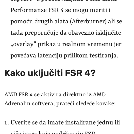
Performanse FSR 4 se mogu meriti i
pomoću drugih alata (Afterburner) ali se
tada preporučuje da obavezno isključite
„overlay“ prikaz u realnom vremenu jer
povećava latenciju prilikom testiranja.
Kako uključiti FSR 4?
AMD FSR 4 se aktivira direktno iz AMD
Adrenalin softvera, prateći sledeće korake:
Uverite se da imate instalirane jednu ili