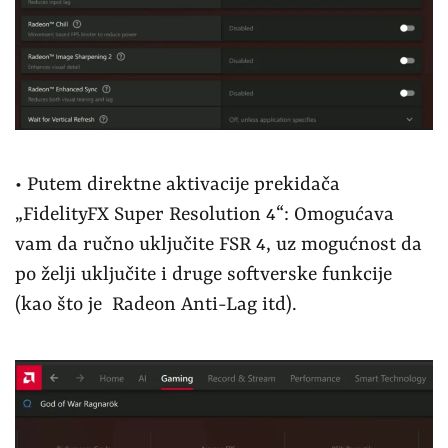
• Putem direktne aktivacije prekidača
„FidelityFX Super Resolution 4“: Omogućava
vam da ručno uključite FSR 4, uz mogućnost da
po želji uključite i druge softverske funkcije
(kao što je Radeon Anti-Lag itd).