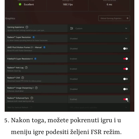
Nakon toga, možete pokrenuti igru i u
meniju igre podesiti željeni FSR režim.