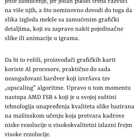
jeste zamućenje, jer jedan piksel treba razvući
na više njih, a što neminovno dovodi do toga da
slika izgleda mekše sa zamućenim grafički
detaljima, koji su zapravo nakit pojedinačne
slike ili animacije u igrama.
Da bi to rešili, proizvođači grafičkih karti
koriste AI procesore, praktično do sada
neangažovani hardver koji izvršava tzv
„upscaling“ algoritme. Upravo u tom momentu
nastupa AMD FSR 4 koji je u svojoj suštini
tehnologija unapređenja kvaliteta slike bazirana
na mašinskom učenju koja pretvara kadrove
niske rezolucije u visokokvalitetni izlazni frejm
visoke rezolucije.