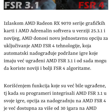
Izlaskom AMD Radeon RX 9070 serije grafičkih
karti i AMD Adrenalin softvera u verziji 25.3.1 i
novijeg, AMD donosi novu jednostavnu opciju za
uključivanje AMD FSR 4 tehnologije, koja
automatski nadograđuje podržane igre koje
imaju već ugrađeni AMD FSR 3.1 i od sada mogu
da koriste noviji i bolji FSR 4 algoritame.
Korišćenjem funkcija koje su već bile ugrađene,
tj kada su programeri integrisali AMD FSR 3.1 u
svoje igre, opcija za nadogradnju na AMD FSR 4
je već dostupna za više od 30 igara na AMD