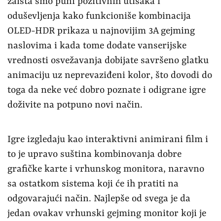
zaista smo puni pozitivnih utisaka i
oduševljenja kako funkcioniše kombinacija
OLED-HDR prikaza u najnovijim 3A gejming
naslovima i kada tome dodate vanserijske
vrednosti osvežavanja dobijate savršeno glatku
animaciju uz neprevaziđeni kolor, što dovodi do
toga da neke već dobro poznate i odigrane igre
doživite na potpuno novi način.
Igre izgledaju kao interaktivni animirani film i
to je upravo suština kombinovanja dobre
grafičke karte i vrhunskog monitora, naravno
sa ostatkom sistema koji će ih pratiti na
odgovarajući način. Najlepše od svega je da
jedan ovakav vrhunski gejming monitor koji je