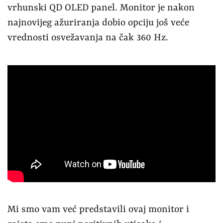
vrhunski QD OLED panel. Monitor je nakon
najnovijeg ažuriranja dobio opciju još veće
vrednosti osvežavanja na čak 360 Hz.
Mi smo vam već predstavili ovaj monitor i