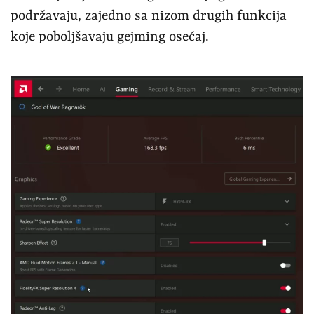
podržavaju, zajedno sa nizom drugih funkcija
koje poboljšavaju gejming osećaj.