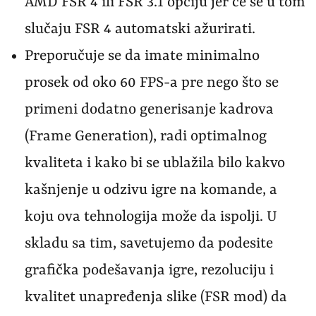
AMD FSR 4 ili FSR 3.1 opciju jer će se u tom
slučaju FSR 4 automatski ažurirati.
Preporučuje se da imate minimalno
prosek od oko 60 FPS-a pre nego što se
primeni dodatno generisanje kadrova
(Frame Generation), radi optimalnog
kvaliteta i kako bi se ublažila bilo kakvo
kašnjenje u odzivu igre na komande, a
koju ova tehnologija može da ispolji. U
skladu sa tim, savetujemo da podesite
grafička podešavanja igre, rezoluciju i
kvalitet unapređenja slike (FSR mod) da