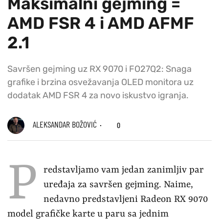
Maksimalni gejming =
AMD FSR 4 i AMD AFMF
2.1
Savršen gejming uz RX 9070 i FO27Q2: Snaga
grafike i brzina osvežavanja OLED monitora uz
dodatak AMD FSR 4 za novo iskustvo igranja.
ALEKSANDAR BOŽOVIĆ
0
P
redstavljamo vam jedan zanimljiv par
uređaja za savršen gejming. Naime,
nedavno predstavljeni Radeon RX 9070
model grafičke karte u paru sa jednim