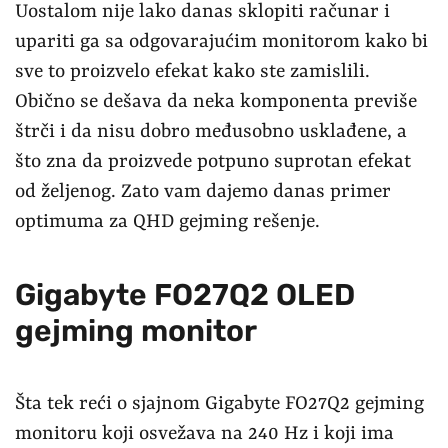
Uostalom nije lako danas sklopiti računar i
upariti ga sa odgovarajućim monitorom kako bi
sve to proizvelo efekat kako ste zamislili.
Obično se dešava da neka komponenta previše
štrči i da nisu dobro međusobno usklađene, a
što zna da proizvede potpuno suprotan efekat
od željenog. Zato vam dajemo danas primer
optimuma za QHD gejming rešenje.
Gigabyte FO27Q2 OLED
gejming monitor
Šta tek reći o sjajnom Gigabyte FO27Q2 gejming
monitoru koji osvežava na 240 Hz i koji ima