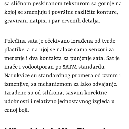
sa sličnom peskiranom teksturom sa gornje na
kojoj se smenjuju i površine različite konture,
gravirani natpisi i par crvenih detalja.
Poleđina sata je očekivano izrađena od tvrde
plastike, a na njoj se nalaze samo senzori za
merenje i dva kontakta za punjenje sata. Sat je
inače i vodootporan po 5ATM standardu.
Narukvice su standardnog promera od 22mm i
izmenjive, sa mehanizmom za lako odvajanje.
Izrađene su od silikona, sasvim korektne
udobnosti i relativno jednostavnog izgleda u
crnoj boji.