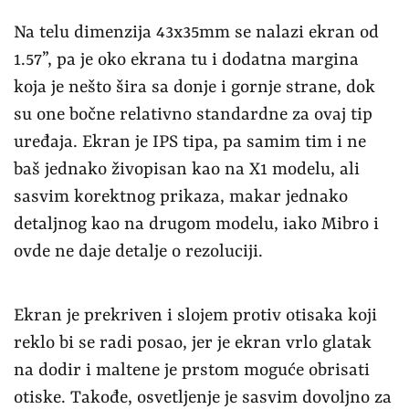
Na telu dimenzija 43x35mm se nalazi ekran od
1.57”, pa je oko ekrana tu i dodatna margina
koja je nešto šira sa donje i gornje strane, dok
su one bočne relativno standardne za ovaj tip
uređaja. Ekran je IPS tipa, pa samim tim i ne
baš jednako živopisan kao na X1 modelu, ali
sasvim korektnog prikaza, makar jednako
detaljnog kao na drugom modelu, iako Mibro i
ovde ne daje detalje o rezoluciji.
Ekran je prekriven i slojem protiv otisaka koji
reklo bi se radi posao, jer je ekran vrlo glatak
na dodir i maltene je prstom moguće obrisati
otiske. Takođe, osvetljenje je sasvim dovoljno za