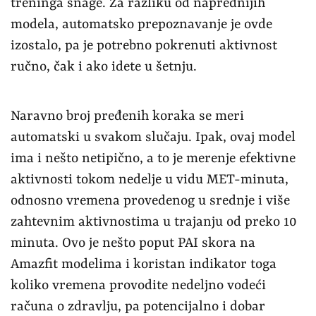
treninga snage. Za razliku od naprednijih
modela, automatsko prepoznavanje je ovde
izostalo, pa je potrebno pokrenuti aktivnost
ručno, čak i ako idete u šetnju.
Naravno broj pređenih koraka se meri
automatski u svakom slučaju. Ipak, ovaj model
ima i nešto netipično, a to je merenje efektivne
aktivnosti tokom nedelje u vidu MET-minuta,
odnosno vremena provedenog u srednje i više
zahtevnim aktivnostima u trajanju od preko 10
minuta. Ovo je nešto poput PAI skora na
Amazfit modelima i koristan indikator toga
koliko vremena provodite nedeljno vodeći
računa o zdravlju, pa potencijalno i dobar