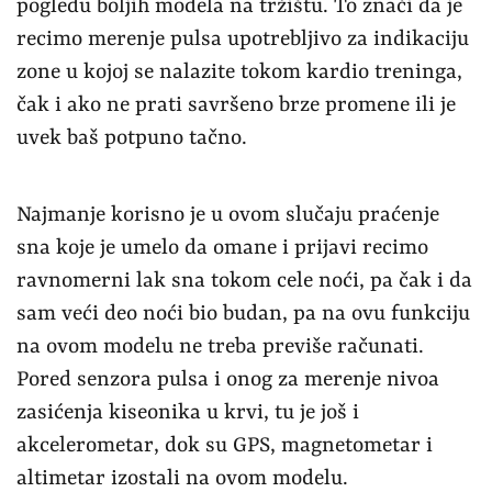
pogledu boljih modela na tržištu. To znači da je
recimo merenje pulsa upotrebljivo za indikaciju
zone u kojoj se nalazite tokom kardio treninga,
čak i ako ne prati savršeno brze promene ili je
uvek baš potpuno tačno.
Najmanje korisno je u ovom slučaju praćenje
sna koje je umelo da omane i prijavi recimo
ravnomerni lak sna tokom cele noći, pa čak i da
sam veći deo noći bio budan, pa na ovu funkciju
na ovom modelu ne treba previše računati.
Pored senzora pulsa i onog za merenje nivoa
zasićenja kiseonika u krvi, tu je još i
akcelerometar, dok su GPS, magnetometar i
altimetar izostali na ovom modelu.