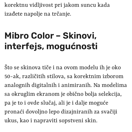
korektnu vidljivost pri jakom suncu kada
izađete napolje na trčanje.
Mibro Color – Skinovi,
interfejs, mogućnosti
Što se skinova tiče i na ovom modelu ih je oko
50-ak, različitih stilova, sa korektnim izborom
analognih digitalnih i animiranih. Na modelima
sa okruglim ekranom je obično bolja selekcija,
pa je to i ovde slučaj, ali je i dalje moguće
pronaći dovoljno lepo dizajniranih za svačiji
ukus, kao i napraviti sopstveni skin.