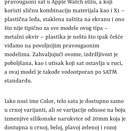
pravougaoni sat u Apple Watch stilu, a koji
koristi sličnu kombinaciju materijala kao i X1 –
plastična leđa, staklena zaštita na ekranu i ono
što nije tipično za sve modele ovog tipa –
metalni okvir – plastika je nešto što ipak češće
viđamo na povoljnijim pravougaonim
modelima. Zahvaljujući ovome, izdržljivost je
poboljšana, kao i utisak koji sat ostavlja u ruci,
a ovaj model je takođe vodootporan po 5ATM
standardu.
Iako nosi ime Color, telo sata je dostupno samo
u crnoj varijanti, ali se varijacije odnose na boju
izmenjive silikonske narukvice od 20mm koja je
dostupna u crnoj, beloj, plavoj zelenoj i rozoj