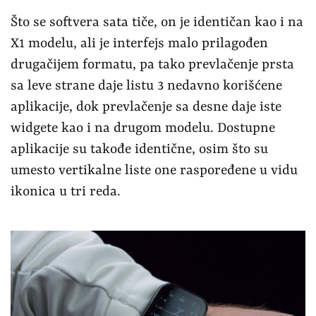
Što se softvera sata tiče, on je identičan kao i na
X1 modelu, ali je interfejs malo prilagođen
drugačijem formatu, pa tako prevlačenje prsta
sa leve strane daje listu 3 nedavno korišćene
aplikacije, dok prevlačenje sa desne daje iste
widgete kao i na drugom modelu. Dostupne
aplikacije su takođe identične, osim što su
umesto vertikalne liste one raspoređene u vidu
ikonica u tri reda.