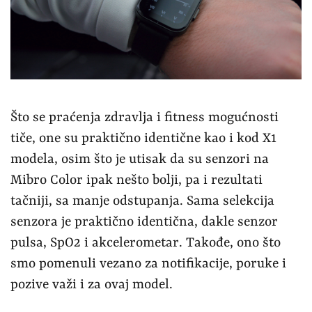
Što se praćenja zdravlja i fitness mogućnosti
tiče, one su praktično identične kao i kod X1
modela, osim što je utisak da su senzori na
Mibro Color ipak nešto bolji, pa i rezultati
tačniji, sa manje odstupanja. Sama selekcija
senzora je praktično identična, dakle senzor
pulsa, SpO2 i akcelerometar. Takođe, ono što
smo pomenuli vezano za notifikacije, poruke i
pozive važi i za ovaj model.