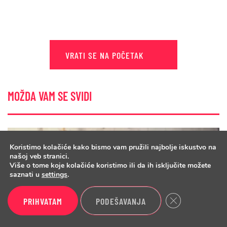
VRATI SE NA POČETAK
MOŽDA VAM SE SVIDI
Koristimo kolačiće kako bismo vam pružili najbolje iskustvo na
našoj veb stranici.
Više o tome koje kolačiće koristimo ili da ih isključite možete
saznati u
settings
.
Close GDPR Cook
PRIHVATAM
PODEŠAVANJA