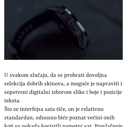
U svakom slučaju, da se probrati dovoljna
selekcija dobrih skinova, a moguće je napraviti i
sopstveni digitalni izborom slike i boje i pozicije
teksta.
Što se interfejsa sata tiče, on je relativno
standardan, odnosno biće poznat većini onih
koji su nekada koristili pametni sat. Prevlačenje