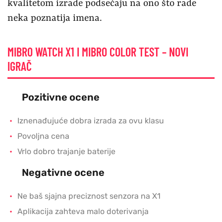
kvalitetom izrade podsećaju na ono što rade
neka poznatija imena.
MIBRO WATCH X1 I MIBRO COLOR TEST – NOVI
IGRAČ
Pozitivne ocene
Iznenađujuće dobra izrada za ovu klasu
Povoljna cena
Vrlo dobro trajanje baterije
Negativne ocene
Ne baš sjajna preciznost senzora na X1
Aplikacija zahteva malo doterivanja