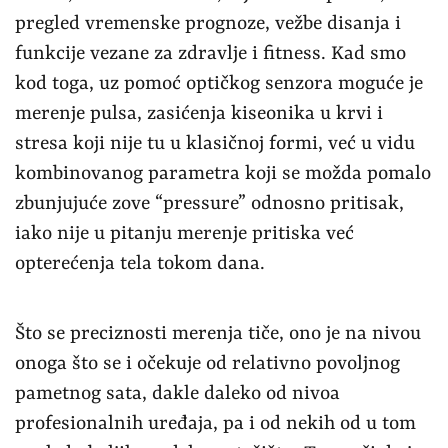
pregled vremenske prognoze, vežbe disanja i
funkcije vezane za zdravlje i fitness. Kad smo
kod toga, uz pomoć optičkog senzora moguće je
merenje pulsa, zasićenja kiseonika u krvi i
stresa koji nije tu u klasičnoj formi, već u vidu
kombinovanog parametra koji se možda pomalo
zbunjujuće zove “pressure” odnosno pritisak,
iako nije u pitanju merenje pritiska već
opterećenja tela tokom dana.
Što se preciznosti merenja tiče, ono je na nivou
onoga što se i očekuje od relativno povoljnog
pametnog sata, dakle daleko od nivoa
profesionalnih uređaja, pa i od nekih od u tom