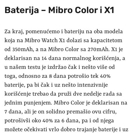
Baterija – Mibro Color i X1
Za kraj, pomenućemo i bateriju na oba modela
koja na Mibro Watch X1 dolazi sa kapacitetom
od 350mAh, a na Mibro Color sa 270mAh. X1 je
deklarisan na 14 dana normalnog korišćenja, a
u našem testu je izdržao čak i nešto više od
toga, odnosno za 8 dana potrošio tek 40%
baterije, pa bi čak i uz nešto intenzivnije
korišćenje trebao da pruži dve nedelje rada sa
jednim punjenjem. Mibro Color je deklarisan na
7 dana, ali je on solidno premašio ovu cifru,
potrošivši oko 40% za 6 dana, pa i od njega
možete očekivati vrlo dobro trajanje baterije i uz