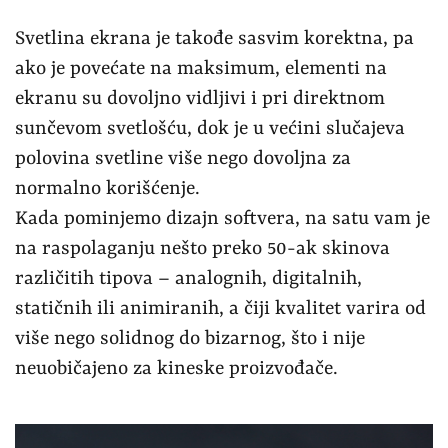
Svetlina ekrana je takođe sasvim korektna, pa
ako je povećate na maksimum, elementi na
ekranu su dovoljno vidljivi i pri direktnom
sunčevom svetlošću, dok je u većini slučajeva
polovina svetline više nego dovoljna za
normalno korišćenje.
Kada pominjemo dizajn softvera, na satu vam je
na raspolaganju nešto preko 50-ak skinova
različitih tipova – analognih, digitalnih,
statičnih ili animiranih, a čiji kvalitet varira od
više nego solidnog do bizarnog, što i nije
neuobičajeno za kineske proizvođače.