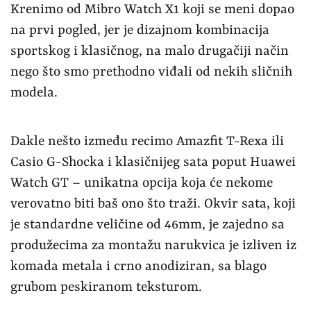
Krenimo od Mibro Watch X1 koji se meni dopao
na prvi pogled, jer je dizajnom kombinacija
sportskog i klasičnog, na malo drugačiji način
nego što smo prethodno viđali od nekih sličnih
modela.
Dakle nešto između recimo Amazfit T-Rexa ili
Casio G-Shocka i klasičnijeg sata poput Huawei
Watch GT – unikatna opcija koja će nekome
verovatno biti baš ono što traži. Okvir sata, koji
je standardne veličine od 46mm, je zajedno sa
produžecima za montažu narukvica je izliven iz
komada metala i crno anodiziran, sa blago
grubom peskiranom teksturom.