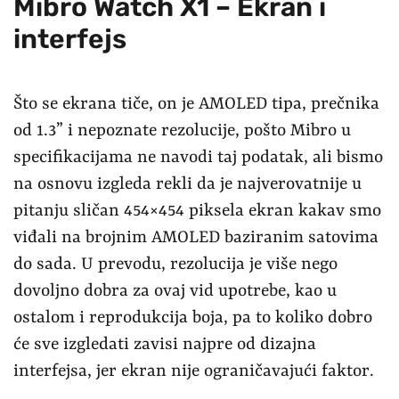
Mibro Watch X1 – Ekran i
interfejs
Što se ekrana tiče, on je AMOLED tipa, prečnika
od 1.3” i nepoznate rezolucije, pošto Mibro u
specifikacijama ne navodi taj podatak, ali bismo
na osnovu izgleda rekli da je najverovatnije u
pitanju sličan 454×454 piksela ekran kakav smo
viđali na brojnim AMOLED baziranim satovima
do sada. U prevodu, rezolucija je više nego
dovoljno dobra za ovaj vid upotrebe, kao u
ostalom i reprodukcija boja, pa to koliko dobro
će sve izgledati zavisi najpre od dizajna
interfejsa, jer ekran nije ograničavajući faktor.