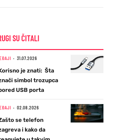
RUGI SU ČITALI
EĐAJI
31.07.2026
Korisno je znati: Šta
znači simbol trozupca
pored USB porta
EĐAJI
02.08.2026
Zašto se telefon
zagreva i kako da
reagujete u takvim