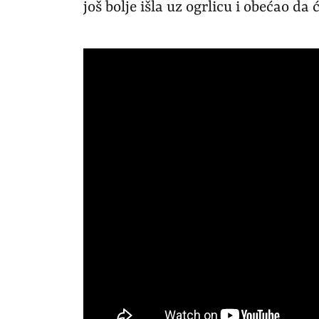
još bolje išla uz ogrlicu i obećao da