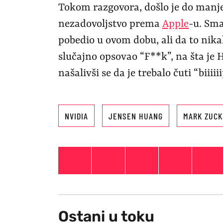
Tokom razgovora, došlo je do manje
nezadovoljstvo prema
Apple
-u. Sma
pobedio u ovom dobu, ali da to nika
slučajno opsovao “F**k”, na šta je 
našalivši se da je trebalo čuti “biii
NVIDIA
JENSEN HUANG
MARK ZUCK
Ostani u toku