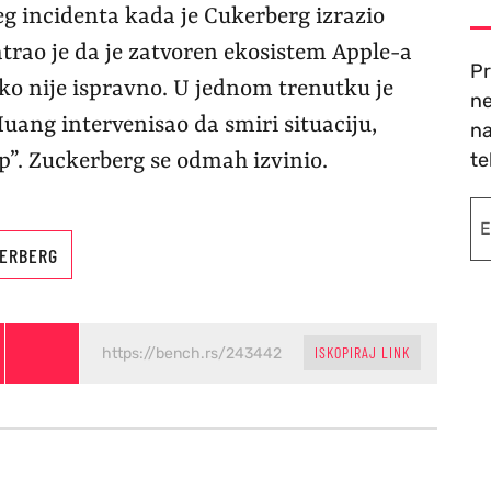
g incidenta kada je Cukerberg izrazio
trao je da je zatvoren ekosistem Apple-a
Pr
ko nije ispravno. U jednom trenutku je
ne
Huang intervenisao da smiri situaciju,
na
te
iiip”. Zuckerberg se odmah izvinio.
ERBERG
ISKOPIRAJ LINK