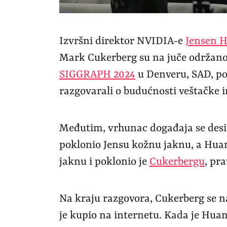
Izvršni direktor NVIDIA-e
Jensen 
Mark Cukerberg su na juče održanoj
SIGGRAPH 2024
u Denveru, SAD, po 
razgovarali o budućnosti veštačke in
Međutim, vrhunac događaja se desi
poklonio Jensu kožnu jaknu, a Hua
jaknu i poklonio je
Cukerbergu
, pr
Na kraju razgovora, Cukerberg se na
je kupio na internetu. Kada je Huan