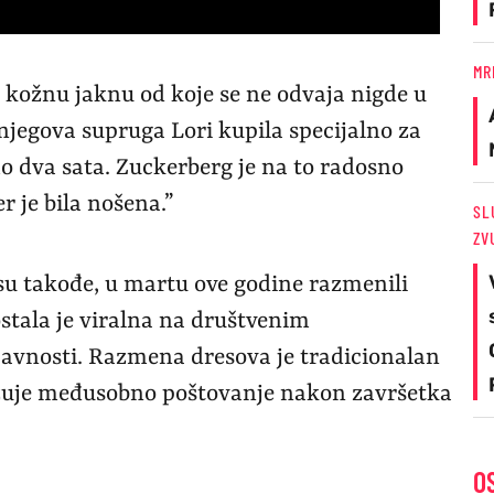
MR
 kožnu jaknu od koje se ne odvaja nigde u
 njegova supruga Lori kupila specijalno za
o dva sata. Zuckerberg je na to radosno
r je bila nošena.”
SL
ZV
e su takođe, u martu ove godine razmenili
stala je viralna na društvenim
 javnosti. Razmena dresova je tradicionalan
izuje međusobno poštovanje nakon završetka
O