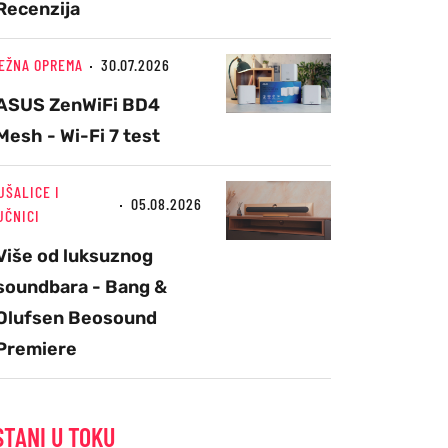
Recenzija
EŽNA OPREMA
30.07.2026
ASUS ZenWiFi BD4
Mesh - Wi-Fi 7 test
UŠALICE I
05.08.2026
UČNICI
Više od luksuznog
soundbara - Bang &
Olufsen Beosound
Premiere
STANI U TOKU