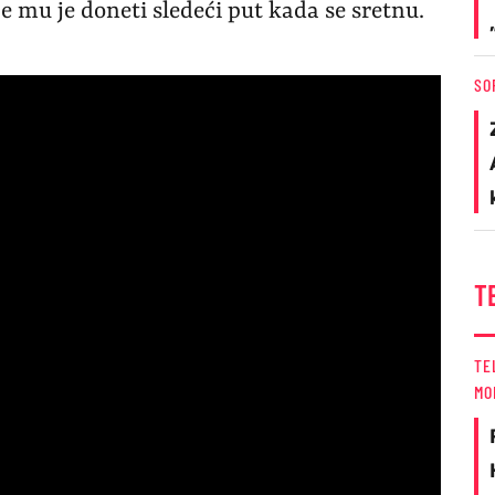
 će mu je doneti sledeći put kada se sretnu.
SO
T
TE
MO