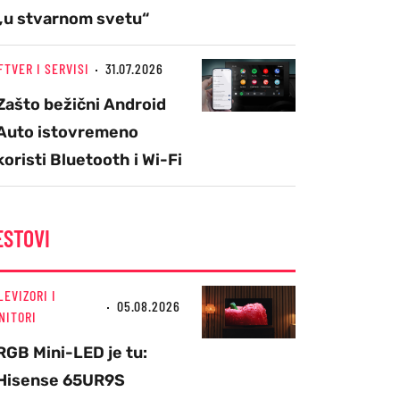
„u stvarnom svetu“
FTVER I SERVISI
31.07.2026
Zašto bežični Android
Auto istovremeno
koristi Bluetooth i Wi-Fi
ESTOVI
LEVIZORI I
05.08.2026
NITORI
RGB Mini-LED je tu:
Hisense 65UR9S