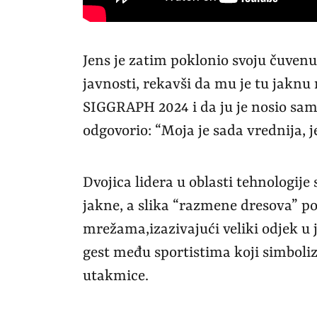
Jens je zatim poklonio svoju čuvenu
javnosti, rekavši da mu je tu jaknu
SIGGRAPH 2024 i da ju je nosio sam
odgovorio: “Moja je sada vrednija, je
Dvojica lidera u oblasti tehnologij
jakne, a slika “razmene dresova” po
mrežama,izazivajući veliki odjek u
gest među sportistima koji simbol
utakmice.