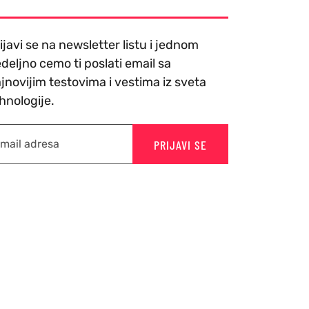
ijavi se na newsletter listu i jednom
deljno cemo ti poslati email sa
jnovijim testovima i vestima iz sveta
hnologije.
PRIJAVI SE