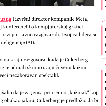
Huang
i izvršni direktor kompanije Meta,
UR
 konferenciji o kompjuterskoj grafici
prvi put javno razgovarali. Dvojica lidera su
teligencije (AI).
o na kraju razgovora, kada je Cukerberg
BI
ng je odmah skinuo svoju čuvenu kožnu
aveći nezaboravan spektakl.
šalio da je za Jensa pripremio „kožnjak“ koji
g obukao jaknu, Cukerberg je predložio da bi