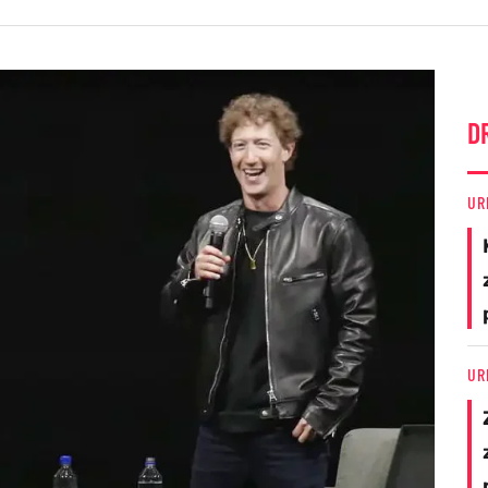
D
UR
UR