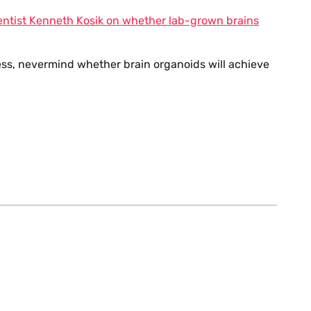
ientist Kenneth Kosik on whether lab-grown brains
ss, nevermind whether brain organoids will achieve