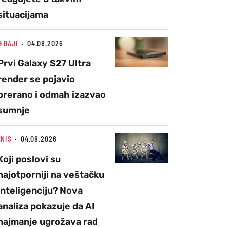
situacijama
EĐAJI
04.08.2026
Prvi Galaxy S27 Ultra
render se pojavio
prerano i odmah izazvao
sumnje
ZNIS
04.08.2026
Koji poslovi su
najotporniji na veštačku
inteligenciju? Nova
analiza pokazuje da AI
najmanje ugrožava rad