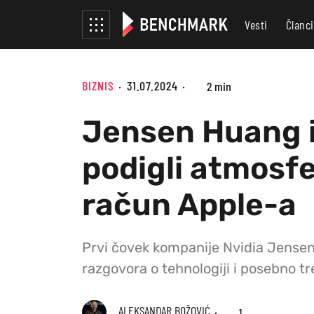
Vesti
Članci
BIZNIS
31.07.2024
2 min
Jensen Huang i
podigli atmosf
račun Apple-a
Prvi čovek kompanije Nvidia Jensen 
razgovora o tehnologiji i posebno t
ALEKSANDAR BOŽOVIĆ
1