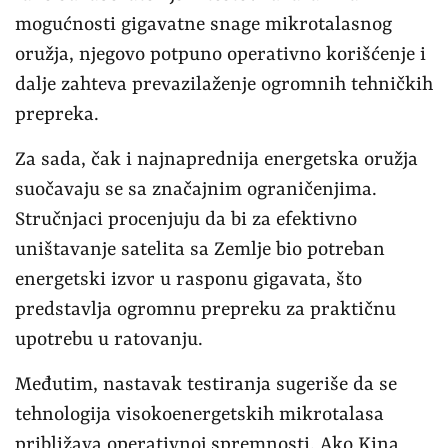
mogućnosti gigavatne snage mikrotalasnog
oružja, njegovo potpuno operativno korišćenje i
dalje zahteva prevazilaženje ogromnih tehničkih
prepreka.
Za sada, čak i najnaprednija energetska oružja
suočavaju se sa značajnim ograničenjima.
Stručnjaci procenjuju da bi za efektivno
uništavanje satelita sa Zemlje bio potreban
energetski izvor u rasponu gigavata, što
predstavlja ogromnu prepreku za praktičnu
upotrebu u ratovanju.
Međutim, nastavak testiranja sugeriše da se
tehnologija visokoenergetskih mikrotalasa
približava operativnoj spremnosti. Ako Kina