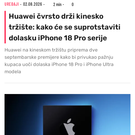
UREĐAJI
02.08.2026
2 min
0
Huawei čvrsto drži kinesko
tržište: kako će se suprotstaviti
dolasku iPhone 18 Pro serije
Huawei na kineskom tržištu priprema dve
septembarske premijere kako bi privukao pažnju
kupaca uoči dolaska iPhone 18 Pro i iPhone Ultra
modela