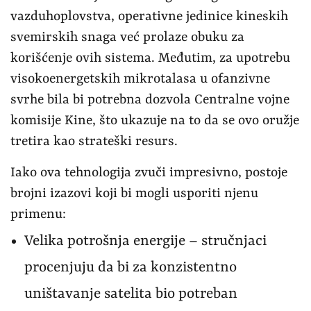
vazduhoplovstva, operativne jedinice kineskih
svemirskih snaga već prolaze obuku za
korišćenje ovih sistema. Međutim, za upotrebu
visokoenergetskih mikrotalasa u ofanzivne
svrhe bila bi potrebna dozvola Centralne vojne
komisije Kine, što ukazuje na to da se ovo oružje
tretira kao strateški resurs.
Iako ova tehnologija zvuči impresivno, postoje
brojni izazovi koji bi mogli usporiti njenu
primenu:
Velika potrošnja energije – stručnjaci
procenjuju da bi za konzistentno
uništavanje satelita bio potreban