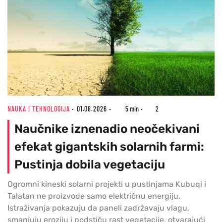
NAUKA I TEHNOLOGIJA
01.08.2026
5 min
2
Naučnike iznenadio neočekivani
efekat gigantskih solarnih farmi:
Pustinja dobila vegetaciju
Ogromni kineski solarni projekti u pustinjama Kubuqi i
Talatan ne proizvode samo električnu energiju.
Istraživanja pokazuju da paneli zadržavaju vlagu,
smanjuju eroziju i podstiču rast vegetacije, otvarajući