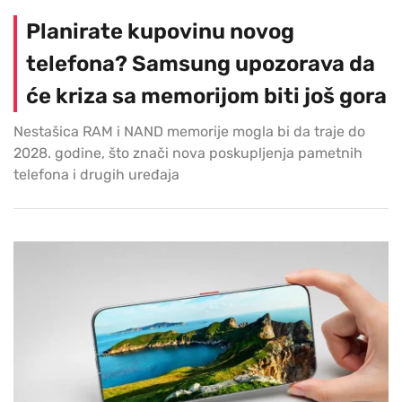
Planirate kupovinu novog
telefona? Samsung upozorava da
će kriza sa memorijom biti još gora
Nestašica RAM i NAND memorije mogla bi da traje do
2028. godine, što znači nova poskupljenja pametnih
telefona i drugih uređaja