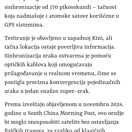
sinhronizacije od 170 pikosekundi – tačnost
koja nadmašuje i atomske satove korišćene u
GPS sistemima.
Testiranje je obavljeno u zapadnoj Kini, ali
tačna lokacija ostaje poverljiva informacija.
Sinhronizacija zraka ostvarena je pomoću
optičkih kablova koji omogućavaju
prilagođavanje u realnom vremenu, čime se
postigla precizna konvergencija pojedinačnih
zraka u jedan snažan super-zrak.
Prema izveštaju objavljenom u novembru 2024.
godine u South China Morning Post, ovo oružje
bi moglo onesposobiti satelite bez ostavljanja
fizičkih tragova, za razliku od klasičnih