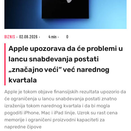
BIZNIS
02.08.2026
4 min
0
Apple upozorava da će problemi u
lancu snabdevanja postati
„značajno veći“ već narednog
kvartala
Apple je tokom objave finansijskih rezultata upozorio da
će ograničenja u lancu snabdevanja postati znatno
izraženija tokom narednog kvartala i da bi mogla
pogoditi iPhone, Mac i iPad linije. Uzrok su rast cena
memorije i ograničeni proizvodni kapaciteti za
napredne čipove