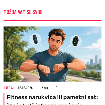
MOŽDA VAM SE SVIDI
UREĐAJI
02.08.2026
2 min
0
Fitness narukvica ili pametni sat: