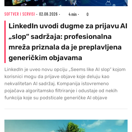
SOFTVER I SERVISI
02.08.2026
4 min
0
LinkedIn uvodi dugme za prijavu AI
„slop“ sadržaja: profesionalna
mreža priznala da je preplavljena
generičkim objavama
LinkedIn je uveo novu opciju „Seems like AI slop“ kojom
korisnici mogu da prijave objave koje deluju kao
nekvalitetan AI sadržaj. Kompanija istovremeno
pojačava algoritamsko filtriranje i odustaje od nekih
funkcija koje su podsticale generičke AI objave