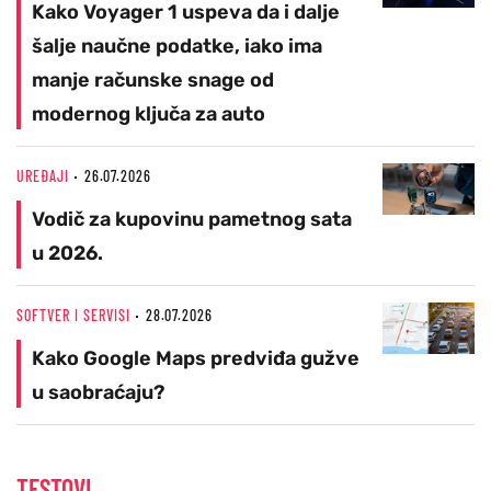
Kako Voyager 1 uspeva da i dalje
šalje naučne podatke, iako ima
manje računske snage od
modernog ključa za auto
UREĐAJI
26.07.2026
Vodič za kupovinu pametnog sata
u 2026.
SOFTVER I SERVISI
28.07.2026
Kako Google Maps predviđa gužve
u saobraćaju?
TESTOVI