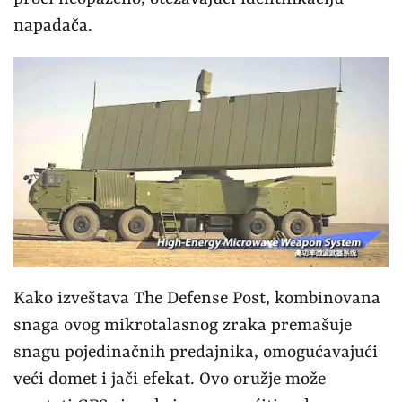
napadača.
Kako izveštava The Defense Post, kombinovana
snaga ovog mikrotalasnog zraka premašuje
snagu pojedinačnih predajnika, omogućavajući
veći domet i jači efekat. Ovo oružje može