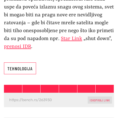
uspe da poveća izlaznu snagu ovog sistema, svet
bi mogao biti na pragu nove ere nevidljivog
ratovanja – gde bi čitave mreže satelita mogle
biti tiho onesposobljene pre nego što iko primeti
da su pod napadom npr.
Star Link
„shut down“,
prenosi IDR
.
TEHNOLOGIJA
ISKOPIRAJ LINK