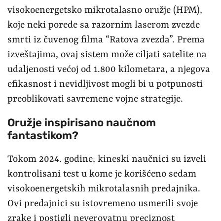
visokoenergetsko mikrotalasno oružje (HPM),
koje neki porede sa razornim laserom zvezde
smrti iz čuvenog filma “Ratova zvezda”. Prema
izveštajima, ovaj sistem može ciljati satelite na
udaljenosti većoj od 1.800 kilometara, a njegova
efikasnost i nevidljivost mogli bi u potpunosti
preoblikovati savremene vojne strategije.
Oružje inspirisano naučnom
fantastikom?
Tokom 2024. godine, kineski naučnici su izveli
kontrolisani test u kome je korišćeno sedam
visokoenergetskih mikrotalasnih predajnika.
Ovi predajnici su istovremeno usmerili svoje
zrake i postigli neverovatnu preciznost