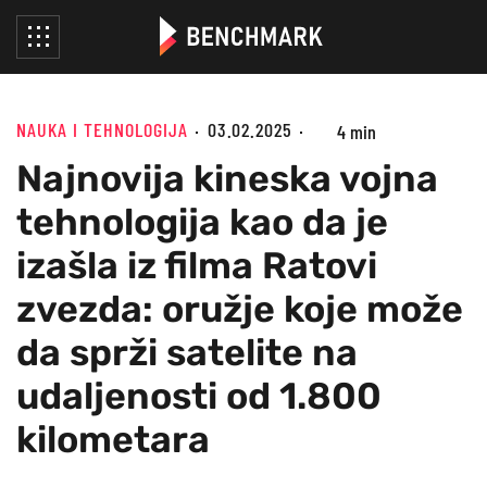
NAUKA I TEHNOLOGIJA
03.02.2025
4 min
Najnovija kineska vojna
tehnologija kao da je
izašla iz filma Ratovi
zvezda: oružje koje može
da sprži satelite na
udaljenosti od 1.800
kilometara