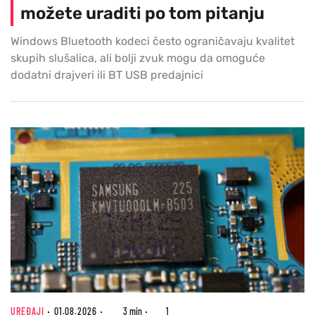
možete uraditi po tom pitanju
Windows Bluetooth kodeci često ograničavaju kvalitet
skupih slušalica, ali bolji zvuk mogu da omoguće
dodatni drajveri ili BT USB predajnici
UREĐAJI
01.08.2026
3 min
1