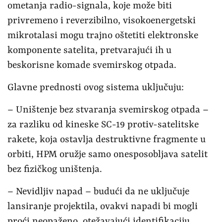
ometanja radio-signala, koje može biti
privremeno i reverzibilno, visokoenergetski
mikrotalasi mogu trajno oštetiti elektronske
komponente satelita, pretvarajući ih u
beskorisne komade svemirskog otpada.
Glavne prednosti ovog sistema uključuju:
– Uništenje bez stvaranja svemirskog otpada –
za razliku od kineske SC-19 protiv-satelitske
rakete, koja ostavlja destruktivne fragmente u
orbiti, HPM oružje samo onesposobljava satelit
bez fizičkog uništenja.
– Nevidljiv napad – budući da ne uključuje
lansiranje projektila, ovakvi napadi bi mogli
proći neopaženo, otežavajući identifikaciju