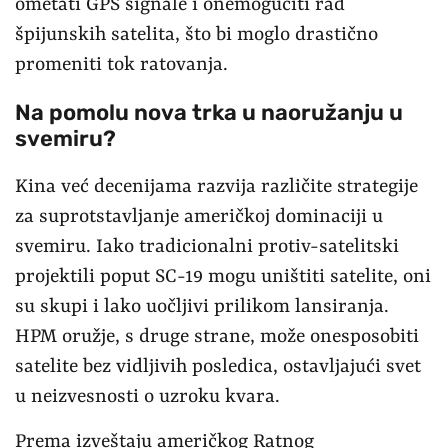
ometati GPS signale i onemogućiti rad
špijunskih satelita, što bi moglo drastično
promeniti tok ratovanja.
Na pomolu nova trka u naoružanju u
svemiru?
Kina već decenijama razvija različite strategije
za suprotstavljanje američkoj dominaciji u
svemiru. Iako tradicionalni protiv-satelitski
projektili poput SC-19 mogu uništiti satelite, oni
su skupi i lako uočljivi prilikom lansiranja.
HPM oružje, s druge strane, može onesposobiti
satelite bez vidljivih posledica, ostavljajući svet
u neizvesnosti o uzroku kvara.
Prema izveštaju američkog Ratnog