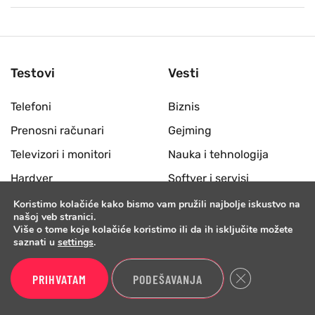
Testovi
Vesti
Telefoni
Biznis
Prenosni računari
Gejming
Televizori i monitori
Nauka i tehnologija
Hardver
Softver i servisi
Slušalice i zvučnici
Uređaji
Koristimo kolačiće kako bismo vam pružili najbolje iskustvo na
našoj veb stranici.
Desktop računari
Više o tome koje kolačiće koristimo ili da ih isključite možete
saznati u
settings
.
Periferije
Foto i video oprema
Close GDPR Cook
PRIHVATAM
PODEŠAVANJA
Mrežna oprema