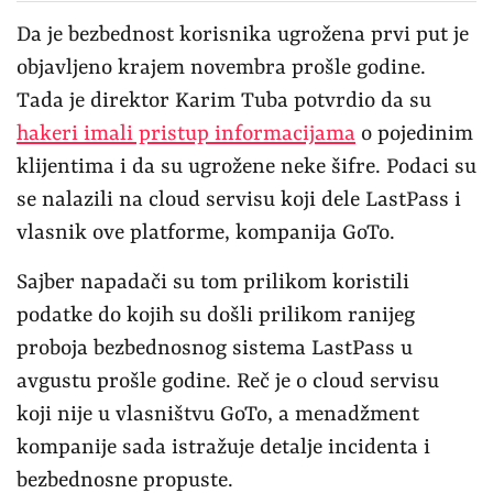
Da je bezbednost korisnika ugrožena prvi put je
objavljeno krajem novembra prošle godine.
Tada je direktor Karim Tuba potvrdio da su
hakeri imali pristup informacijama
o pojedinim
klijentima i da su ugrožene neke šifre. Podaci su
se nalazili na cloud servisu koji dele LastPass i
vlasnik ove platforme, kompanija GoTo.
Sajber napadači su tom prilikom koristili
podatke do kojih su došli prilikom ranijeg
proboja bezbednosnog sistema LastPass u
avgustu prošle godine. Reč je o cloud servisu
koji nije u vlasništvu GoTo, a menadžment
kompanije sada istražuje detalje incidenta i
bezbednosne propuste.