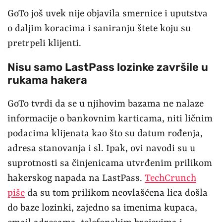
GoTo još uvek nije objavila smernice i uputstva
o daljim koracima i saniranju štete koju su
pretrpeli klijenti.
Nisu samo LastPass lozinke završile u
rukama hakera
GoTo tvrdi da se u njihovim bazama ne nalaze
informacije o bankovnim karticama, niti ličnim
podacima klijenata kao što su datum rođenja,
adresa stanovanja i sl. Ipak, ovi navodi su u
suprotnosti sa činjenicama utvrđenim prilikom
hakerskog napada na LastPass.
TechCrunch
piše
da su tom prilikom neovlašćena lica došla
do baze lozinki, zajedno sa imenima kupaca,