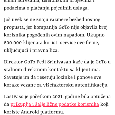
email adresama, telefonskim brojevima i
podacima o plaćanju pojedinih usluga.
Još uvek se ne znaju razmere bezbednosnog
propusta, jer kompanija GoTo nije objavila broj
korisnika pogođenih ovim napadom. Ukupno
800.000 klijenata koristi servise ove firme,
uključujući i pravna lica.
Direktor GoTo Pedi Srinivasan kaže da je GoTo u
stalnom direktnom kontaktu sa klijentima.
Savetuje im da resetuju lozinke i ponove sve
korake vezane za višefaktorsku autentifikaciju.
LastPass je početkom 2021. godine bila optužena
da
prikuplja i šalje lične podatke korisnika
koji
koriste Android platformu.