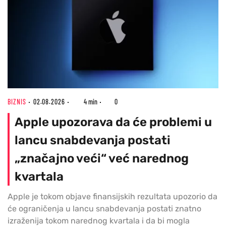
BIZNIS
02.08.2026
4 min
0
Apple upozorava da će problemi u
lancu snabdevanja postati
„značajno veći“ već narednog
kvartala
Apple je tokom objave finansijskih rezultata upozorio da
će ograničenja u lancu snabdevanja postati znatno
izraženija tokom narednog kvartala i da bi mogla