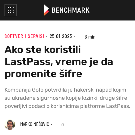
SOFTVER I SERVISI
25.01.2023
3 min
Ako ste koristili
LastPass, vreme je da
promenite šifre
Kompanija GoTo potvrdila je hakerski napad kojim
su ukradene sigurnosne kopije lozinki, druge šifre i
poverljivi podaci o korisnicima platforme LastPass.
MARKO NEŠOVIĆ
0