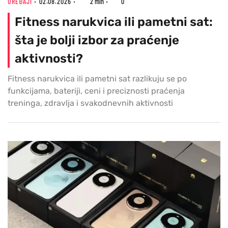
UREĐAJI
02.08.2026
2 min
0
Fitness narukvica ili pametni sat:
šta je bolji izbor za praćenje
aktivnosti?
Fitness narukvica ili pametni sat razlikuju se po
funkcijama, bateriji, ceni i preciznosti praćenja
treninga, zdravlja i svakodnevnih aktivnosti