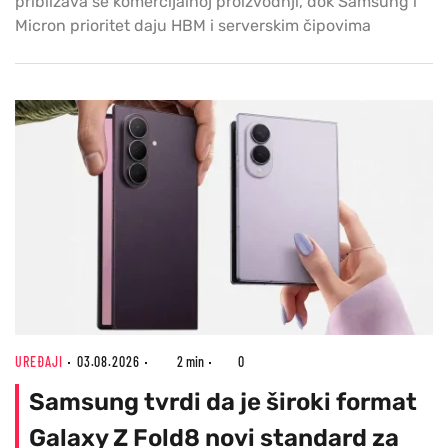
približava se komercijalnoj proizvodnji, dok Samsung i
Micron prioritet daju HBM i serverskim čipovima
UREĐAJI
03.08.2026
2 min
0
Samsung tvrdi da je široki format
Galaxy Z Fold8 novi standard za