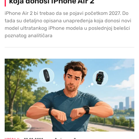
koja donosi iPhone Air 2
iPhone Air 2 bi trebao da se pojavi početkom 2027. Do
tada su detaljno opisana unapređenja koja donosi novi
model ultratankog iPhone modela u poslednjoj belešci
poznatog analitičara