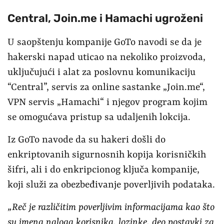
Central, Join.me i Hamachi ugroženi
U saopštenju kompanije GoTo navodi se da je
hakerski napad uticao na nekoliko proizvoda,
uključujući i alat za poslovnu komunikaciju
“Central”, servis za online sastanke „Join.me“,
VPN servis „Hamachi“ i njegov program kojim
se omogućava pristup sa udaljenih lokcija.
Iz GoTo navode da su hakeri došli do
enkriptovanih sigurnosnih kopija korisničkih
šifri, ali i do enkripcionog ključa kompanije,
koji služi za obezbeđivanje poverljivih podataka.
„Reč je različitim poverljivim informacijama kao što
su imena naloga korisnika, lozinke, deo postavki za