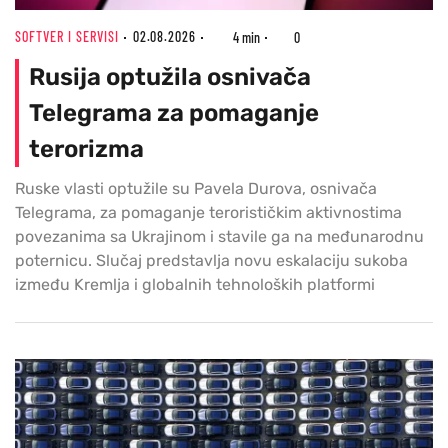
SOFTVER I SERVISI
02.08.2026
4 min
0
Rusija optužila osnivača
Telegrama za pomaganje
terorizma
Ruske vlasti optužile su Pavela Durova, osnivača
Telegrama, za pomaganje terorističkim aktivnostima
povezanima sa Ukrajinom i stavile ga na međunarodnu
poternicu. Slučaj predstavlja novu eskalaciju sukoba
između Kremlja i globalnih tehnoloških platformi