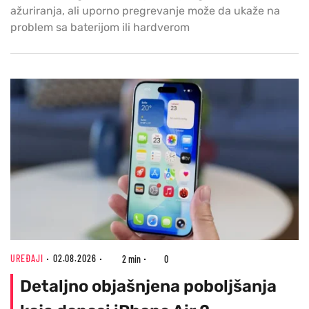
ažuriranja, ali uporno pregrevanje može da ukaže na
problem sa baterijom ili hardverom
UREĐAJI
02.08.2026
2 min
0
Detaljno objašnjena poboljšanja