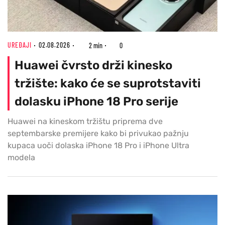
UREĐAJI
02.08.2026
2 min
0
Huawei čvrsto drži kinesko
tržište: kako će se suprotstaviti
dolasku iPhone 18 Pro serije
Huawei na kineskom tržištu priprema dve
septembarske premijere kako bi privukao pažnju
kupaca uoči dolaska iPhone 18 Pro i iPhone Ultra
modela