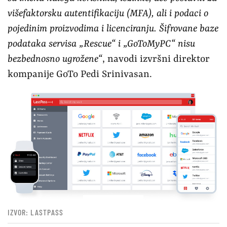
višefaktorsku autentifikaciju (MFA), ali i podaci o
pojedinim proizvodima i licenciranju. Šifrovane baze
podataka servisa „Rescue“ i „GoToMyPC“ nisu
bezbednosno ugrožene“
, navodi izvršni direktor
kompanije GoTo Pedi Srinivasan.
IZVOR: LASTPASS