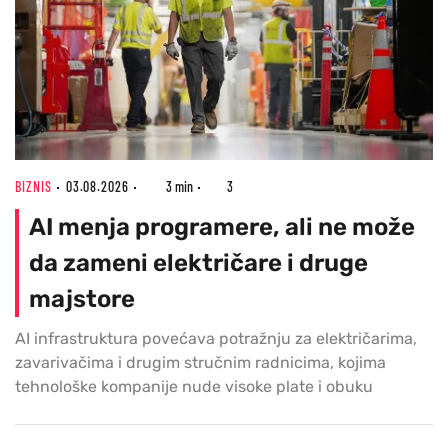
BIZNIS
03.08.2026
3 min
3
AI menja programere, ali ne može
da zameni električare i druge
majstore
AI infrastruktura povećava potražnju za električarima,
zavarivačima i drugim stručnim radnicima, kojima
tehnološke kompanije nude visoke plate i obuku