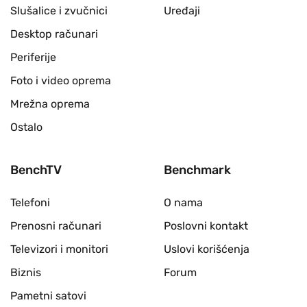
Slušalice i zvučnici
Uređaji
Desktop računari
Periferije
Foto i video oprema
Mrežna oprema
Ostalo
BenchTV
Benchmark
Telefoni
O nama
Prenosni računari
Poslovni kontakt
Televizori i monitori
Uslovi korišćenja
Biznis
Forum
Pametni satovi