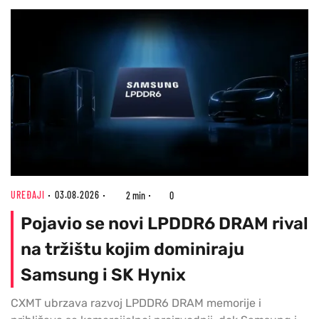
UREĐAJI
03.08.2026
2 min
0
Pojavio se novi LPDDR6 DRAM rival
na tržištu kojim dominiraju
Samsung i SK Hynix
CXMT ubrzava razvoj LPDDR6 DRAM memorije i