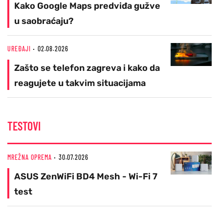
Kako Google Maps predviđa gužve
u saobraćaju?
UREĐAJI
02.08.2026
Zašto se telefon zagreva i kako da
reagujete u takvim situacijama
TESTOVI
MREŽNA OPREMA
30.07.2026
ASUS ZenWiFi BD4 Mesh - Wi-Fi 7
test