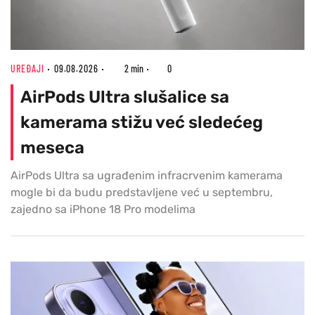
UREĐAJI
09.08.2026
2 min
0
AirPods Ultra slušalice sa
kamerama stižu već sledećeg
meseca
AirPods Ultra sa ugrađenim infracrvenim kamerama
mogle bi da budu predstavljene već u septembru,
zajedno sa iPhone 18 Pro modelima