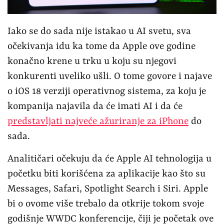
Iako se do sada nije istakao u AI svetu, sva
očekivanja idu ka tome da Apple ove godine
konačno krene u trku u koju su njegovi
konkurenti uveliko ušli. O tome govore i najave
o iOS 18 verziji operativnog sistema, za koju je
kompanija najavila da će imati AI i da će
predstavljati najveće ažuriranje za iPhone
do
sada.
Analitičari očekuju da će Apple AI tehnologija u
početku biti korišćena za aplikacije kao što su
Messages, Safari, Spotlight Search i Siri. Apple
bi o ovome više trebalo da otkrije tokom svoje
godišnje WWDC konferencije, čiji je početak ove