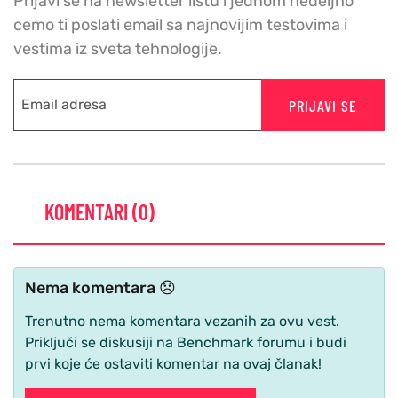
Prijavi se na newsletter listu i jednom nedeljno
cemo ti poslati email sa najnovijim testovima i
vestima iz sveta tehnologije.
PRIJAVI SE
KOMENTARI (0)
Nema komentara 😞
Trenutno nema komentara vezanih za ovu vest.
Priključi se diskusiji na Benchmark forumu i budi
prvi koje će ostaviti komentar na ovaj članak!