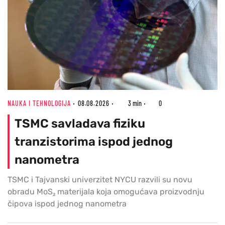
NAUKA I TEHNOLOGIJA
08.08.2026
3 min
0
TSMC savladava fiziku
tranzistorima ispod jednog
nanometra
TSMC i Tajvanski univerzitet NYCU razvili su novu
obradu MoS₂ materijala koja omogućava proizvodnju
čipova ispod jednog nanometra