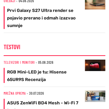
UREĐAJI
04.08.2026
Prvi Galaxy S27 Ultra render se
pojavio prerano i odmah izazvao
sumnje
TESTOVI
TELEVIZORI I MONITORI
05.08.2026
RGB Mini-LED je tu: Hisense
65UR9S Recenzija
MREŽNA OPREMA
30.07.2026
ASUS ZenWiFi BD4 Mesh - Wi-Fi 7