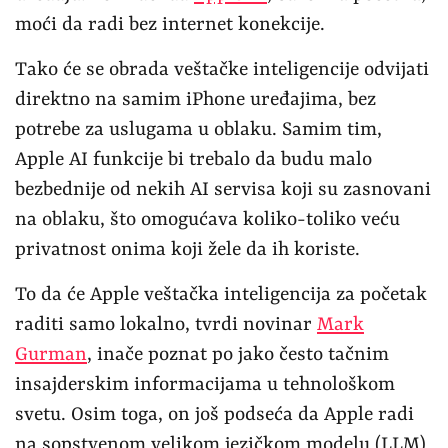
moći da radi bez internet konekcije.
Tako će se obrada veštačke inteligencije odvijati
direktno na samim iPhone uređajima, bez
potrebe za uslugama u oblaku. Samim tim,
Apple AI funkcije bi trebalo da budu malo
bezbednije od nekih AI servisa koji su zasnovani
na oblaku, što omogućava koliko-toliko veću
privatnost onima koji žele da ih koriste.
To da će Apple veštačka inteligencija za početak
raditi samo lokalno, tvrdi novinar
Mark
Gurman
, inače poznat po jako često tačnim
insajderskim informacijama u tehnološkom
svetu. Osim toga, on još podseća da Apple radi
na sopstvenom velikom jezičkom modelu (LLM)