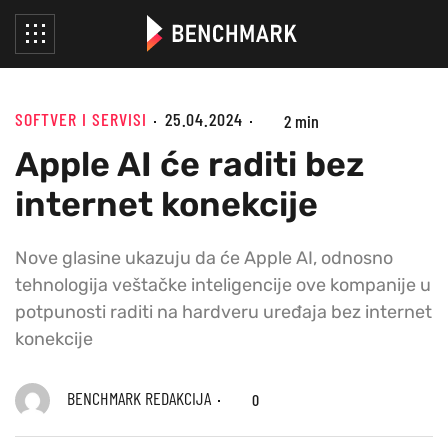
SOFTVER I SERVISI
25.04.2024
2 min
Apple AI će raditi bez
internet konekcije
Nove glasine ukazuju da će Apple AI, odnosno
tehnologija veštačke inteligencije ove kompanije u
potpunosti raditi na hardveru uređaja bez internet
konekcije
BENCHMARK REDAKCIJA
0