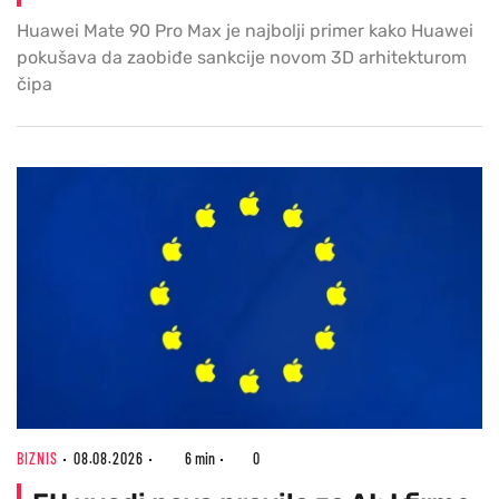
Huawei Mate 90 Pro Max je najbolji primer kako Huawei
pokušava da zaobiđe sankcije novom 3D arhitekturom
čipa
BIZNIS
08.08.2026
6 min
0