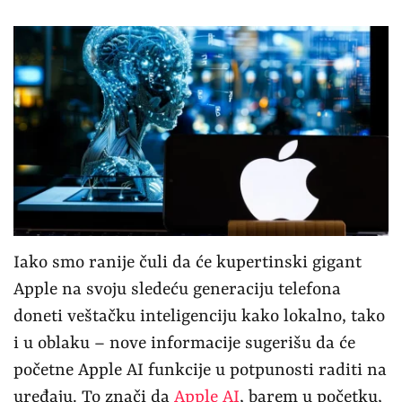
Iako smo ranije čuli da će kupertinski gigant
Apple na svoju sledeću generaciju telefona
doneti veštačku inteligenciju kako lokalno, tako
i u oblaku – nove informacije sugerišu da će
početne Apple AI funkcije u potpunosti raditi na
uređaju. To znači da
Apple AI
, barem u početku,