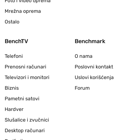
Foto i video oprema
Mrežna oprema
Ostalo
BenchTV
Benchmark
Telefoni
O nama
Prenosni računari
Poslovni kontakt
Televizori i monitori
Uslovi korišćenja
Biznis
Forum
Pametni satovi
Hardver
Slušalice i zvučnici
Desktop računari