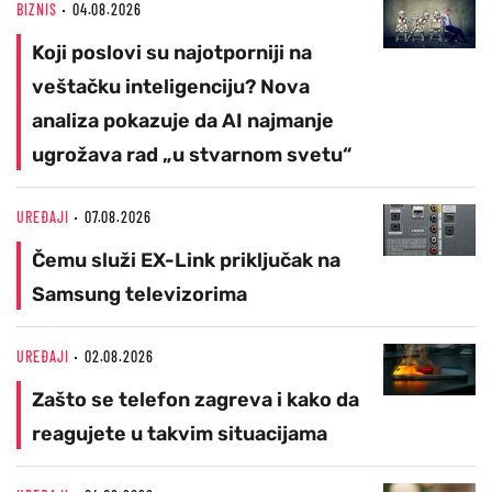
BIZNIS
04.08.2026
Koji poslovi su najotporniji na
veštačku inteligenciju? Nova
analiza pokazuje da AI najmanje
ugrožava rad „u stvarnom svetu“
UREĐAJI
07.08.2026
Čemu služi EX-Link priključak na
Samsung televizorima
UREĐAJI
02.08.2026
Zašto se telefon zagreva i kako da
reagujete u takvim situacijama