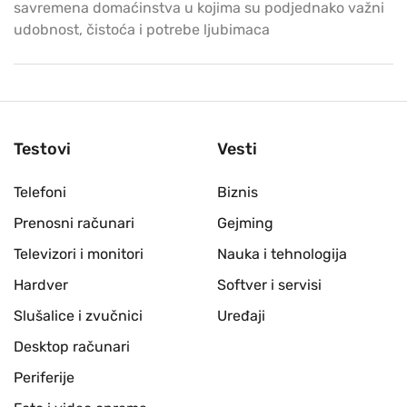
savremena domaćinstva u kojima su podjednako važni
udobnost, čistoća i potrebe ljubimaca
Testovi
Vesti
Telefoni
Biznis
Prenosni računari
Gejming
Televizori i monitori
Nauka i tehnologija
Hardver
Softver i servisi
Slušalice i zvučnici
Uređaji
Desktop računari
Periferije