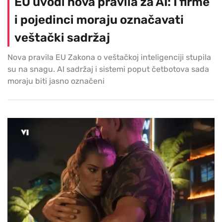
EU uvodi nova pravila za AI: I firme
i pojedinci moraju označavati
veštački sadržaj
Nova pravila EU Zakona o veštačkoj inteligenciji stupila
su na snagu. AI sadržaj i sistemi poput četbotova sada
moraju biti jasno označeni