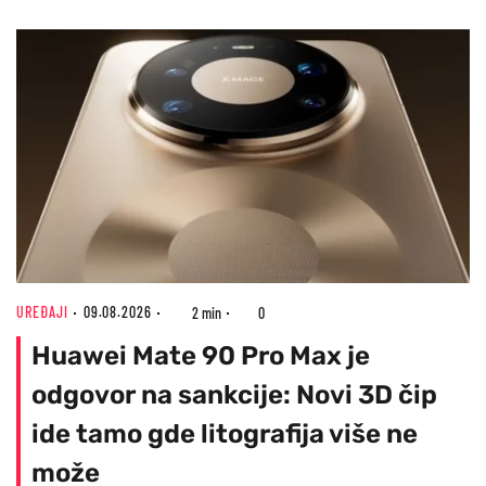
UREĐAJI
09.08.2026
2 min
0
Huawei Mate 90 Pro Max je
odgovor na sankcije: Novi 3D čip
ide tamo gde litografija više ne
može