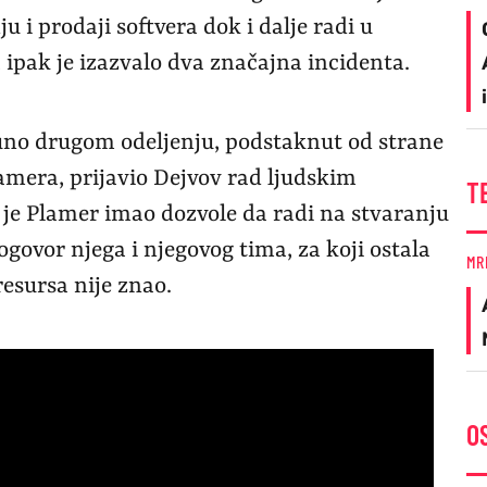
 i prodaji softvera dok i dalje radi u
 ipak je izazvalo dva značajna incidenta.
tpuno drugom odeljenju, podstaknut od strane
era, prijavio Dejvov rad ljudskim
T
o je Plamer imao dozvole da radi na stvaranju
 dogovor njega i njegovog tima, za koji ostala
MR
resursa nije znao.
O