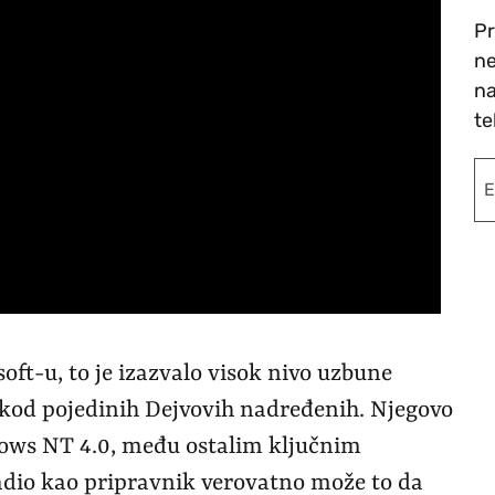
Pr
ne
na
te
oft-u, to je izazvalo visok nivo uzbune
 kod pojedinih Dejvovih nadređenih. Njegovo
ows NT 4.0, među ostalim ključnim
dio kao pripravnik verovatno može to da