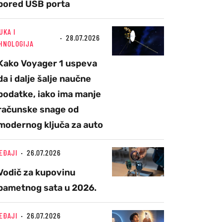
pored USB porta
UKA I
28.07.2026
HNOLOGIJA
Kako Voyager 1 uspeva
da i dalje šalje naučne
podatke, iako ima manje
računske snage od
modernog ključa za auto
EĐAJI
26.07.2026
Vodič za kupovinu
pametnog sata u 2026.
EĐAJI
26.07.2026