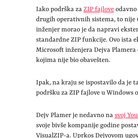
Iako podrška za
ZIP fajlove
odavno 
drugih operativnih sistema, to nije
inženjer morao je da napravi ekste
standardne ZIP funkcije. Ovo ista e
Microsoft inženjera Dejva Plamera o
kojima nije bio obavešten.
Ipak, na kraju se ispostavilo da je 
podršku za ZIP fajlove u Windows 
Dejv Plamer je nedavno na
svoj Yo
svoje bivše kompanije godine posta
VisualZIP-a. Uprkos Dejvovom ugov