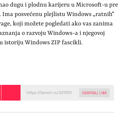
mao dugu i plodnu karijeru u Microsoft-u pre
e. Ima posvećenu plejlistu Windows „ratnih“
age, koji možete pogledati ako vas zanima
 saznanja o razvoju Windows-a i njegovoj
nu istoriju Windows ZIP fascikli.
ISKOPIRAJ LINK