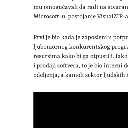
mu omogućavali da radi na stvaranju
Microsoft-u, postojanje VisualZIP-a
Prvi je bio kada je zaposleni u po
ljubomornog konkurentskog program
resursima kako bi ga otpustili. Iak
i prodaji softvera, to je bio interni
odeljenja, a kamoli sektor ljudskih 