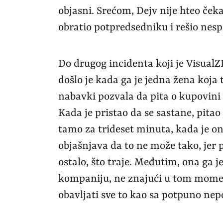
objasni. Srećom, Dejv nije hteo čeka
obratio potpredsedniku i rešio nes
Do drugog incidenta koji je Visual
došlo je kada ga je jedna žena koja 
nabavki pozvala da pita o kupovini
Kada je pristao da se sastane, pitao 
tamo za trideset minuta, kada je o
objašnjava da to ne može tako, jer p
ostalo, što traje. Međutim, ona ga 
kompaniju, ne znajući u tom moment
obavljati sve to kao sa potpuno n