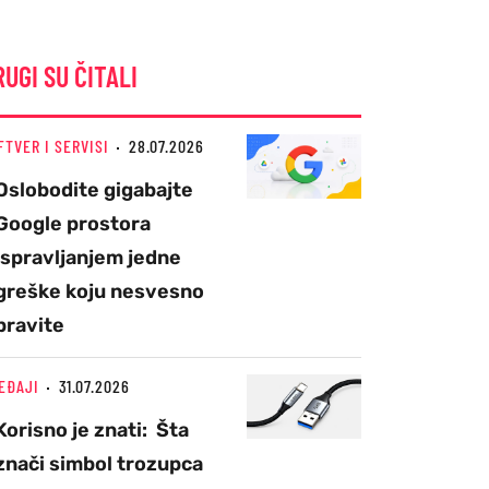
RUGI SU ČITALI
FTVER I SERVISI
28.07.2026
Oslobodite gigabajte
Google prostora
ispravljanjem jedne
greške koju nesvesno
pravite
EĐAJI
31.07.2026
Korisno je znati: Šta
znači simbol trozupca