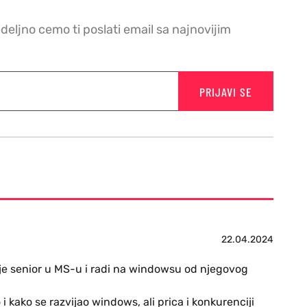
edeljno cemo ti poslati email sa najnovijim
PRIJAVI SE
22.04.2024
je senior u MS-u i radi na windowsu od njegovog
 kako se razvijao windows, ali prica i konkurenciji