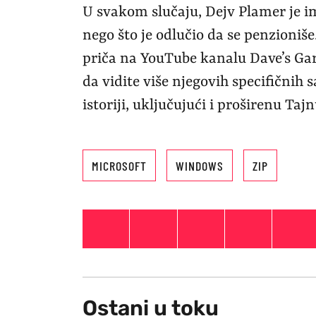
U svakom slučaju, Dejv Plamer je i
nego što je odlučio da se penzioniš
priča na YouTube kanalu Dave’s Gar
da vidite više njegovih specifičnih
istoriji, uključujući i proširenu Taj
MICROSOFT
WINDOWS
ZIP
Ostani u toku