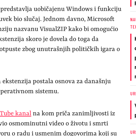
predstavlja uobičajenu Windows i funkciju
 uvek bio slučaj. Jednom davno, Microsoft
NA
TE
nziju nazvanu VisualZIP kako bi omogućio
kstenzija skoro je dovela do toga da
tpuste zbog unutrašnjih političkih igara o
ta ekstenzija postala osnova za današnju
operativnom sistemu.
UR
uTube kanal
na kom priča zanimljivosti iz
vio osmominutni video o životu i smrti
UR
oru o radu i usmenim dogovorima koji su