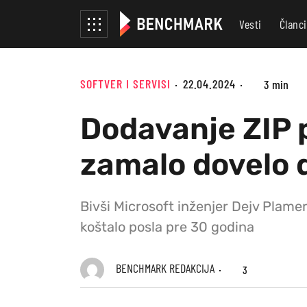
Vesti
Članci
SOFTVER I SERVISI
22.04.2024
3 min
Dodavanje ZIP 
zamalo dovelo 
Bivši Microsoft inženjer Dejv Plame
koštalo posla pre 30 godina
BENCHMARK REDAKCIJA
3