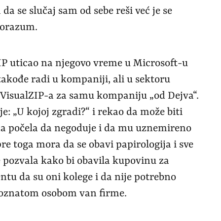
 da se slučaj sam od sebe reši već je se
porazum.
ZIP uticao na njegovo vreme u Microsoft-u
takođe radi u kompaniji, ali u sektoru
 VisualZIP-a za samu kompaniju „od Dejva“.
je: „U kojoj zgradi?“ i rekao da može biti
na počela da negoduje i da mu uznemireno
re toga mora da se obavi papirologija i sve
je pozvala kako bi obavila kupovinu za
u da su oni kolege i da nije potrebno
epoznatom osobom van firme.