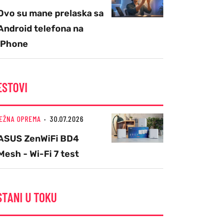
Ovo su mane prelaska sa
Android telefona na
iPhone
ESTOVI
EŽNA OPREMA
30.07.2026
ASUS ZenWiFi BD4
Mesh - Wi-Fi 7 test
STANI U TOKU