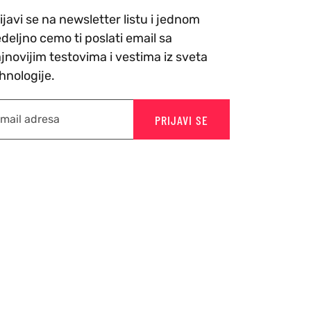
ijavi se na newsletter listu i jednom
deljno cemo ti poslati email sa
jnovijim testovima i vestima iz sveta
hnologije.
PRIJAVI SE