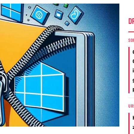
D
SO
UR