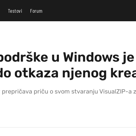
Testovi
Forum
podrške u Windows je
do otkaza njenog kre
r prepričava priču o svom stvaranju VisualZIP-a z