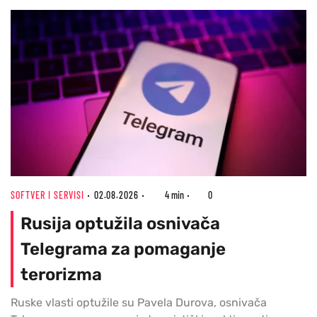
SOFTVER I SERVISI
02.08.2026
4 min
0
Rusija optužila osnivača
Telegrama za pomaganje
terorizma
Ruske vlasti optužile su Pavela Durova, osnivača