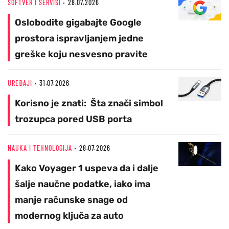
SOFTVER I SERVISI
28.07.2026
Oslobodite gigabajte Google
prostora ispravljanjem jedne
greške koju nesvesno pravite
UREĐAJI
31.07.2026
Korisno je znati: Šta znači simbol
trozupca pored USB porta
NAUKA I TEHNOLOGIJA
28.07.2026
Kako Voyager 1 uspeva da i dalje
šalje naučne podatke, iako ima
manje računske snage od
modernog ključa za auto