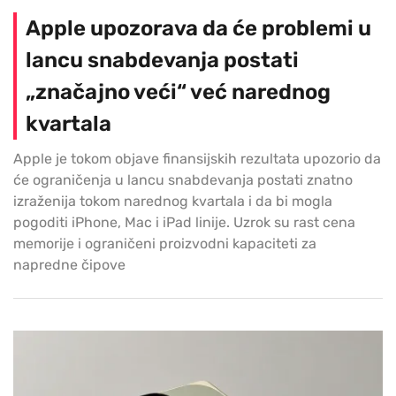
Apple upozorava da će problemi u
lancu snabdevanja postati
„značajno veći“ već narednog
kvartala
Apple je tokom objave finansijskih rezultata upozorio da
će ograničenja u lancu snabdevanja postati znatno
izraženija tokom narednog kvartala i da bi mogla
pogoditi iPhone, Mac i iPad linije. Uzrok su rast cena
memorije i ograničeni proizvodni kapaciteti za
napredne čipove