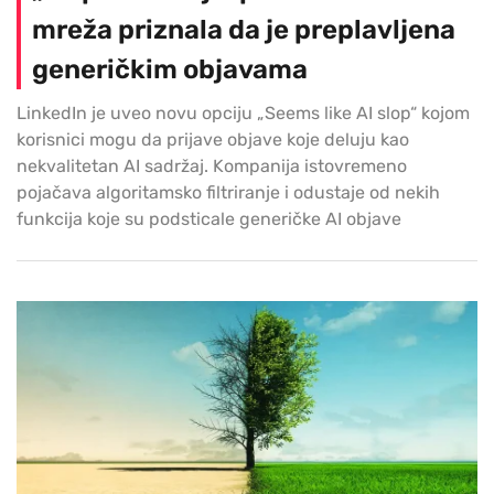
mreža priznala da je preplavljena
generičkim objavama
LinkedIn je uveo novu opciju „Seems like AI slop“ kojom
korisnici mogu da prijave objave koje deluju kao
nekvalitetan AI sadržaj. Kompanija istovremeno
pojačava algoritamsko filtriranje i odustaje od nekih
funkcija koje su podsticale generičke AI objave