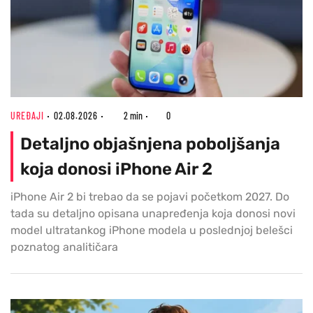
UREĐAJI
02.08.2026
2 min
0
Detaljno objašnjena poboljšanja
koja donosi iPhone Air 2
iPhone Air 2 bi trebao da se pojavi početkom 2027. Do
tada su detaljno opisana unapređenja koja donosi novi
model ultratankog iPhone modela u poslednjoj belešci
poznatog analitičara