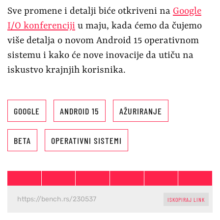
Sve promene i detalji biće otkriveni na
Google
I/O konferenciji
u maju, kada ćemo da čujemo
više detalja o novom Android 15 operativnom
sistemu i kako će nove inovacije da utiču na
iskustvo krajnjih korisnika.
GOOGLE
ANDROID 15
AŽURIRANJE
BETA
OPERATIVNI SISTEMI
ISKOPIRAJ LINK