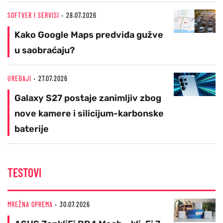
SOFTVER I SERVISI
28.07.2026
Kako Google Maps predviđa gužve
u saobraćaju?
UREĐAJI
27.07.2026
Galaxy S27 postaje zanimljiv zbog
nove kamere i silicijum-karbonske
baterije
TESTOVI
MREŽNA OPREMA
30.07.2026