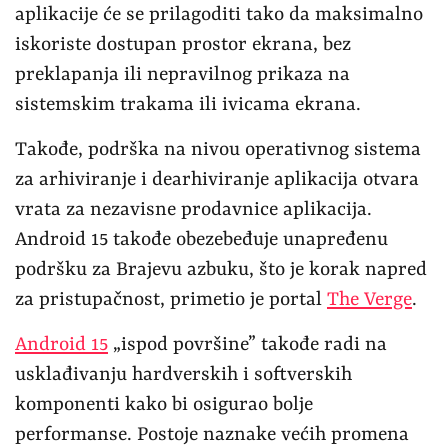
aplikacije će se prilagoditi tako da maksimalno
iskoriste dostupan prostor ekrana, bez
preklapanja ili nepravilnog prikaza na
sistemskim trakama ili ivicama ekrana.
Takođe, podrška na nivou operativnog sistema
za arhiviranje i dearhiviranje aplikacija otvara
vrata za nezavisne prodavnice aplikacija.
Android 15 takođe obezebeđuje unapređenu
podršku za Brajevu azbuku, što je korak napred
za pristupačnost, primetio je portal
The Verge
.
Android 15
„ispod površine” takođe radi na
usklađivanju hardverskih i softverskih
komponenti kako bi osigurao bolje
performanse. Postoje naznake većih promena