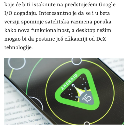
koje će biti istaknute na predstojećem Google
I/O događaju. Interesantno je da se i u beta
verziji spominje satelitska razmena poruka
kako nova funkcionalnost, a desktop režim
mogao bi da postane još efikasniji od DeX
tehnologije.