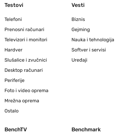
Testovi
Vesti
Telefoni
Biznis
Prenosni računari
Gejming
Televizori i monitori
Nauka i tehnologija
Hardver
Softver i servisi
Slušalice i zvučnici
Uređaji
Desktop računari
Periferije
Foto i video oprema
Mrežna oprema
Ostalo
BenchTV
Benchmark