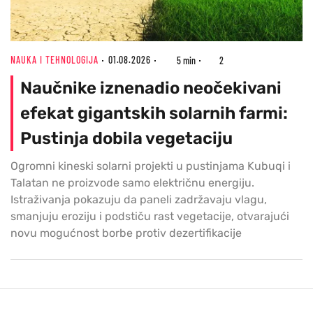
NAUKA I TEHNOLOGIJA
01.08.2026
5 min
2
Naučnike iznenadio neočekivani
efekat gigantskih solarnih farmi:
Pustinja dobila vegetaciju
Ogromni kineski solarni projekti u pustinjama Kubuqi i
Talatan ne proizvode samo električnu energiju.
Istraživanja pokazuju da paneli zadržavaju vlagu,
smanjuju eroziju i podstiču rast vegetacije, otvarajući
novu mogućnost borbe protiv dezertifikacije