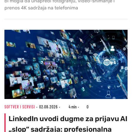
bi mogla da unapredi fotografiju, video-snimanje i
prenos 4K sadržaja na telefonima
SOFTVER I SERVISI
02.08.2026
4 min
0
LinkedIn uvodi dugme za prijavu AI
„slop“ sadržaja: profesionalna