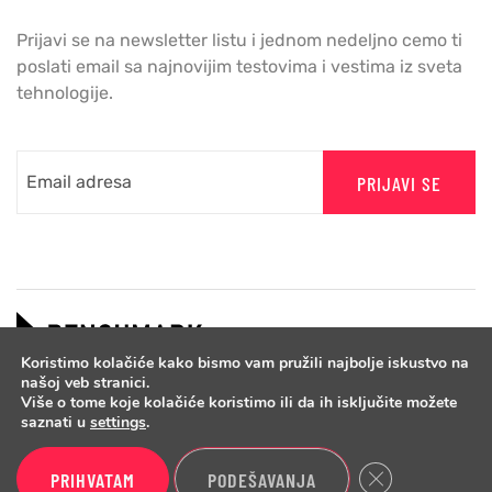
Prijavi se na newsletter listu i jednom nedeljno cemo ti
poslati email sa najnovijim testovima i vestima iz sveta
tehnologije.
PRIJAVI SE
Koristimo kolačiće kako bismo vam pružili najbolje iskustvo na
našoj veb stranici.
Više o tome koje kolačiće koristimo ili da ih isključite možete
saznati u
settings
.
Close GDPR Cook
PRIHVATAM
PODEŠAVANJA