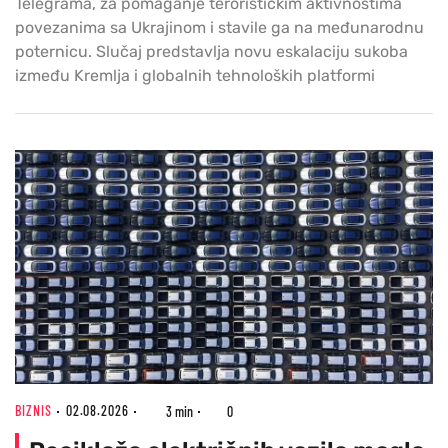
Telegrama, za pomaganje terorističkim aktivnostima
povezanima sa Ukrajinom i stavile ga na međunarodnu
poternicu. Slučaj predstavlja novu eskalaciju sukoba
između Kremlja i globalnih tehnoloških platformi
BIZNIS
02.08.2026
3 min
0